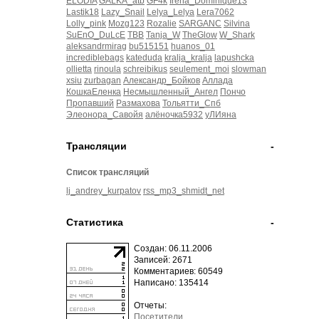
ELODIA
GALKA_atb
GF4k
Irena_Dominique13
Lastik18
Lazy_Snail
Lelya_Lelya
Lera7062
Lolly_pink
Mozg123
Rozalie
SARGANC
Silvina
SuEnO_DuLcE
TBB
Tanja_W
TheGlow
W_Shark
aleksandrmirag
bu515151
huanos_01
incrediblebags
kateduda
kralja_kralja
lapushcka
ollietta
rinoula
schreibikus
seulement_moi
slowman
xsiu
zurbagan
Александр_Бойков
Аллада
КошкаЕленка
Несмышленный_Ангел
Пончо
Пропавший
Размахова
Тольятти_Спб
Элеонора_Савойя
алёночка5932
уЛИяна
Трансляции
-
Список трансляций
lj_andrey_kurpatov
rss_mp3_shmidt_net
Статистика
-
Создан: 06.11.2006
Записей: 2671
Комментариев: 60549
Написано: 135414
Отчеты:
Посетители