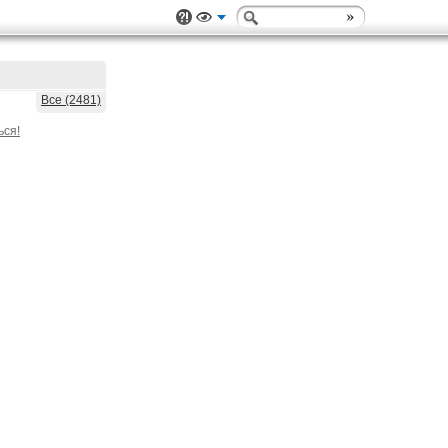
Все (2481)
ься!