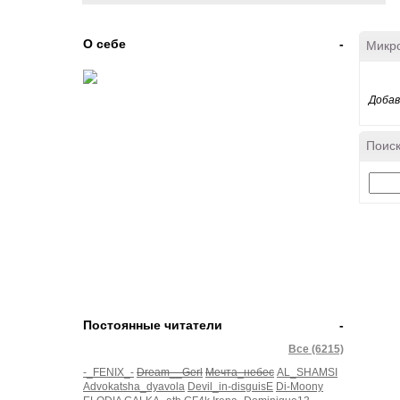
О себе
-
Микр
Добав
Поиск
Постоянные читатели
-
Все (6215)
-_FENIX_-
Dream__Gerl
Мечта_небес
AL_SHAMSI
Advokatsha_dyavola
Devil_in-disguisE
Di-Moony