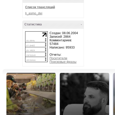
Список трансляций
lj_asmo_dei
Статистика
-
Создан: 08.06.2004
Записей: 2864
Комментариев:
57484
Написано: 95933
Отчеты:
Посетители
Поисковые фразы