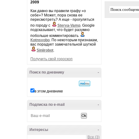
2009
Как давно вы правили графу «о
себе»? Может, пора снова ее
пересмотреть? А еще - прогуляться
по городу с
Sterva-Vamp
. Google
подсказывает, что будет разумно
побольше комментировать
Kptnsvobo
. По некоторым признакам,
вас порадует замечательной шуткой
Siniirobot
.
Получить свой гороскоп
Поиск по дневнику
-
в этом дневнике
Подписка по e-mail
-
Интересы
-
Все (3)