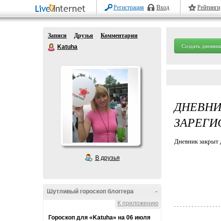
Регистрация
Вход
Рейтинги
Записи
Друзья
Комментарии
Создать дневник
Katuha
ДНЕВНИ
ЗАРЕГИ
Дневник закрыт 
В друзья
Шутливый гороскоп блоггера
-
К приложению
Гороскоп для «Katuha» на 06 июля