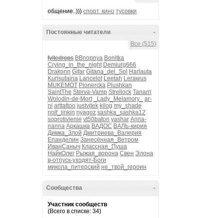
общение..)))
спорт. кино
тусовки
Постоянные читатели
-
Все (515)
fyltedrops
BBnopnya
Bonitka
Crying_in_the_night
Demiurg666
Drakonn
Gifar
Gitana_del_Sol
Harlauta
Kurisutaina
Lancelot
Leetah
Lerawus
MUKEMOT
Pionercka
Plushkan
SaintThe
Sterva-Vamp
Strellock
Tanarri
Wolodin-de-Mort
_Lady_Melamory_
ar-
ni
arttattoo
justvitek
kilog
my_shade
nolf_linkin
nyagoz
sashka_sashka12
soprotivlenie
vt50baton
yashar
Аппа-
паппа
Аркашка
ВАДОС
ВАЛЬ-кирия
Димка_Злой
Дмитриева_Валерия
Епанделин
Занесённая_Ветром
ИванСаныч
Классная_Пуша
НайкОлег
Рыжая_ворона
Свен
Элона
в-отпуск-уходят-Боги
микола_питерский
не_твой_героин
Сообщества
-
Участник сообществ
(Всего в списке: 34)