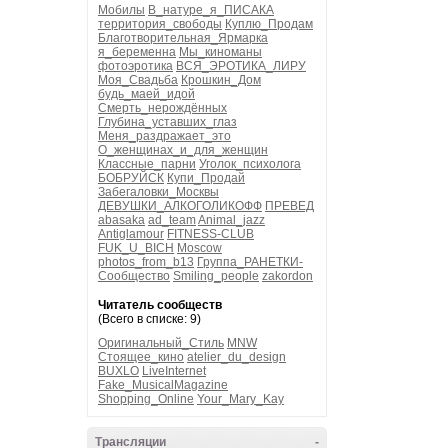
Мобилы
В_натуре_я_ПИСАКА
территория_свободы
Куплю_Продам
Благотворительная_Ярмарка
я_беременна
Мы_киноманы
фотоэротика
ВСЯ_ЭРОТИКА_ЛИРУ
Моя_Свадьба
Крошкин_Дом
будь_маей_идой
Смерть_нерождённых
Глубина_уставших_глаз
Меня_раздражает_это
О_женщинах_и_для_женщин
Классные_парни
Уголок_психолога
БОБРУЙСК
Купи_Продай
Забегаловки_Москвы
ДЕВУШКИ_АЛКОГОЛИКОФФ
ПРЕВЕД
abasaka
ad_team
Animal_jazz
Antiglamour
FITNESS-CLUB
FUK_U_BICH
Moscow
photos_from_b13
Группа_РАНЕТКИ-
Сообщество
Smiling_people
zakordon
Читатель сообществ
(Всего в списке: 9)
Оригинальный_Стиль
MNW
Стоящее_кино
atelier_du_design
BUXLO
LiveInternet
Fake_MusicalMagazine
Shopping_Online
Your_Mary_Kay
Трансляции
-