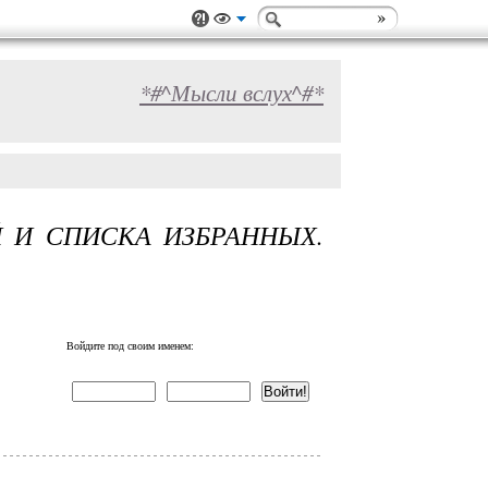
*#^Мысли вслух^#*
Й И СПИСКА ИЗБРАННЫХ.
Войдите под своим именем: