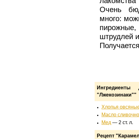
лакомства
Очень бюд
много: мож
пирожные
штрудлей и
Получается
Ингредиенты 
"Лжекозинаки""
Хлопья овсяны
Масло сливочн
Мед
— 2 ст. л.
Рецепт "Карамел