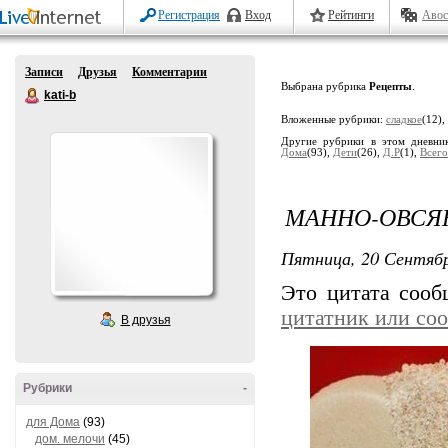
Регистрация
Вход
Рейтинги
Авос
Записи
Друзья
Комментарии
Выбрана рубрика
Рецепты
.
kati-b
Вложенные рубрики:
сладкое
(12),
Другие рубрики в этом дневни
Дома
(93),
Дети
(26),
Д.Р
(1),
Всего.
МАННО-ОВСЯ
Пятница, 20 Сентябр
Это цитата соо
цитатник или со
В друзья
Рубрики
-
для Дома
(93)
дом. мелочи
(45)