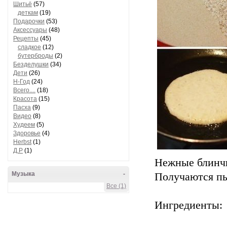
Шитьё
(57)
деткам
(19)
Подарочки
(53)
Аксессуары
(48)
Рецепты
(45)
сладкое
(12)
бутерброды
(2)
Безделушки
(34)
Дети
(26)
Н-Год
(24)
Всего....
(18)
Красота
(15)
Пасха
(9)
Видео
(8)
Худеем
(5)
Здоровье
(4)
Herbst
(1)
Д.Р
(1)
Нежные блинчи
Музыка
-
Получаются пы
Все (1)
Ингредиенты: