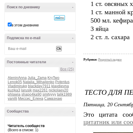
1 ст. овсяных 
Поиск по дневнику
-
1 ст. манной 
500 мл. кефира
в этом дневнике
3 яйца
2 ст. л. сахара
Подписка по e-mail
-
Рубрики:
Рецепты/сладкое
Постоянные читатели
-
Все (25)
AleninAnna
Julia_Zama
KryTwo
Lenok05
Natalia_Mihajlenko
Potentus
Vladimirukg
blackday7911
klavdievna
ТЕСТО ДЛЯ П
kuzjka3
larusik
max2261
nickolaev20
phlawia
shapo4ka90
smityyyy
talik1989
vanilli
Миссис_Елена
Самазнаю
Пятница, 20 Сентябр
Сообщества
-
Это цитата со
цитатник или со
Читатель сообществ
(Всего в списке: 1)