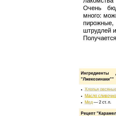
лакомства
Очень бюд
много: мож
пирожные
штрудлей и
Получается
Ингредиенты 
"Лжекозинаки""
Хлопья овсяны
Масло сливочн
Мед
— 2 ст. л.
Рецепт "Карамел