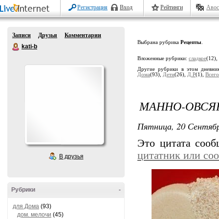
Регистрация
Вход
Рейтинги
Авос
Записи
Друзья
Комментарии
Выбрана рубрика
Рецепты
.
kati-b
Вложенные рубрики:
сладкое
(12),
Другие рубрики в этом дневни
Дома
(93),
Дети
(26),
Д.Р
(1),
Всего.
МАННО-ОВСЯ
Пятница, 20 Сентябр
Это цитата соо
цитатник или со
В друзья
Рубрики
-
для Дома
(93)
дом. мелочи
(45)