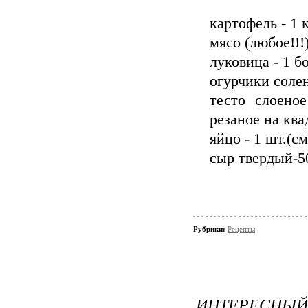
картофель - 1 к
мясо (любое!!!)
луковица - 1 б
огурчики соле
тесто слоеное
резаное на квад
яйцо - 1 шт.(с
сыр твердый-50
Рубрики:
Рецепты
ИНТЕРЕСНЫЙ