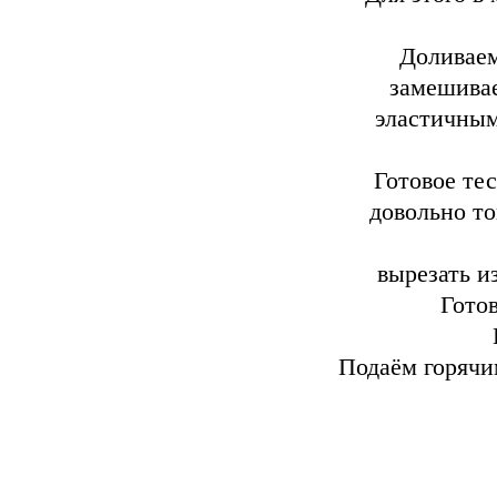
Доливаем
замешивае
эластичным
Готовое те
довольно т
вырезать и
Гото
Подаём горячи