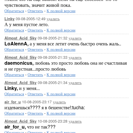
чувствовать, значит живой пока.
Обратиться
-
Ответить
-
К полной версии
09-08-2005-12:49
удалить
Linky
А у меня пустое лето.
Обратиться
-
Ответить
-
К полной версии
09-08-2005-21:32
удалить
Almost_Acid_Sky
LoAlennA,
а у меня все летит очень быстро очень жаль..
Обратиться
-
Ответить
-
К полной версии
09-08-2005-21:33
удалить
Almost_Acid_Sky
daemonicus,
любовь это просто любовь она не счастливая
и не грустная...просто любовь
Обратиться
-
Ответить
-
К полной версии
09-08-2005-21:34
удалить
Almost_Acid_Sky
Linky,
и у меня...
Обратиться
-
Ответить
-
К полной версии
10-08-2005-23:17
удалить
air_for_u
издеваешься???? я в бешенстве!:tucha:
Обратиться
-
Ответить
-
К полной версии
10-08-2005-23:28
удалить
Almost_Acid_Sky
air_for_u,
что не так???
Обратиться
-
Ответить
-
К полной версии