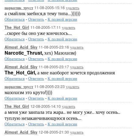
11-08-2005-15:16
удалить
наркотик_труст
а смайлик заебися,в тему типа...))))))
Обратиться
-
Ответить
-
К полной версии
11-08-2005-17:11
удалить
The_Hot_Girl
..скорее бы оно уже кончилось...
Обратиться
-
Ответить
-
К полной версии
11-08-2005-23:16
удалить
Almost_Acid_Sky
Narcotic_Thrust,
хех) Мазохизм)
Обратиться
-
Ответить
-
К полной версии
11-08-2005-23:17
удалить
Almost_Acid_Sky
The_Hot_Girl,
а мне наоборот хочется продолжения
Обратиться
-
Ответить
-
К полной версии
11-08-2005-23:23
удалить
наркотик_труст
мазохизм это круто!))))
Обратиться
-
Ответить
-
К полной версии
12-08-2005-14:10
удалить
The_Hot_Girl
а меня уже заипала эта жара.. не могу уже.. хочу осень..
туплую незаканчивающуюся осень...
Обратиться
-
Ответить
-
К полной версии
12-08-2005-21:30
удалить
Almost_Acid_Sky