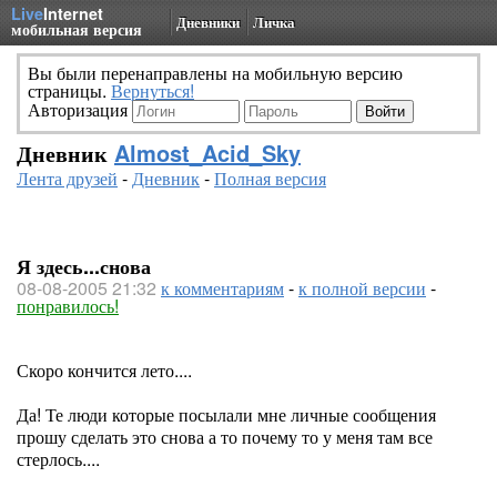
Live
Internet
Дневники
Личка
мобильная версия
Вы были перенаправлены на мобильную версию
страницы.
Вернуться!
Авторизация
Дневник
Almost_Acid_Sky
Лента друзей
-
Дневник
-
Полная версия
Я здесь...снова
08-08-2005 21:32
к комментариям
-
к полной версии
-
понравилось!
Скоро кончится лето....
Да! Те люди которые посылали мне личные сообщения
прошу сделать это снова а то почему то у меня там все
стерлось....