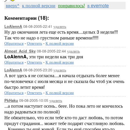
вверх^
к полной версии
понравилось!
в evernote
Комментарии (18):
08-08-2005-22:41
удалить
LoAlennA
Ну до окончания лета еще есть время....целых 3 недели!!!
Так что не надо о грустном раньше времени!!!!!
Обратиться
-
Ответить
-
К полной версии
08-08-2005-22:44
удалить
Almost_Acid_Sky
LoAlennA,
эти три недели как три дня
Обратиться
-
Ответить
-
К полной версии
08-08-2005-23:20
удалить
LoAlennA
А вот здесь я не согласна....я начала отдыхать более менее
по-человечеки с июля месяца и не сказала бы чтоб уж очень
быстро летит время!
Обратиться
-
Ответить
-
К полной версии
09-08-2005-10:05
удалить
PkHaku
...а потом наступит осень.. беее. Но пока лето не кончилось
надо радоваться по полной)
Не обязательно, что если тебе кто-то даст любовь, то потом
придут страдания... может тебе подарят счастливую любовь.
...Конечно ты ещё живой. Если ты ещё способен что-то