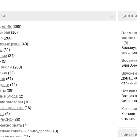
ики
-
Цитатни
ДЕЛИЕ
(368)
миран
(10)
Элемент
манжет…
ер
(260)
-
(0)
мелые ручки
(40)
Большую 
ка
(31)
внешнего
ание
(24)
Восьмик
о
(5)
Блог Анж
НАРИЯ
(200)
ечка
(22)
Вкусней
Домашняя
ска
(57)
отличный
дости
(42)
аты
(39)
Вот как 
Вот как 
вые блюда
(2)
Филиппов
ие заготовки
(30)
ые вкусности
(16)
Как сши
кет
(6)
Как сшит
стильно,
РЕСНО
(38)
ересно знать
(7)
езные советы и примудрости
(13)
Поиск п