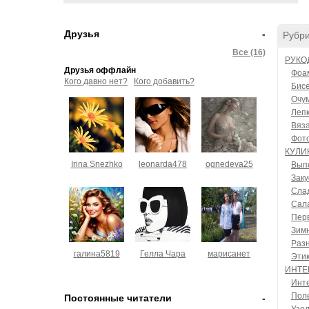
Друзья
-
Рубр
Все (16)
РУКО
Друзья оффлайн
Фоа
Кого давно нет?
Кого добавить?
Бис
Очу
Леп
Вяз
Фот
КУЛИ
Irina Snezhko
leonarda478
ognedeva25
Вып
Заку
Сла
Сал
Пер
Зимн
Разн
галина5819
Гелла Чара
марисанет
Эти
ИНТЕ
Инт
Пол
Постоянные читатели
-