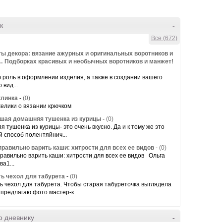
к
-
Все (672)
ы декора: вязание ажурных и оригинальных воротников и
 Подборках красивых и необычных воротников и манжет!
роль в оформлении изделия, а также в создании вашего
 вид...
линка
-
(0)
елики о вязании крючком
шая домашняя тушенка из курицы
-
(0)
 тушенка из курицы- это очень вкусно. Да и к тому же это
 способ полентяйнич...
правильно варить каши: хитрости для всех ее видов
-
(0)
правильно варить каши: хитрости для всех ее видов Ольга
а1...
ть чехол для табурета
-
(0)
ь чехол для табурета. Чтобы старая табуреточка выглядела
 предлагаю фото мастер-к...
о дневнику
-