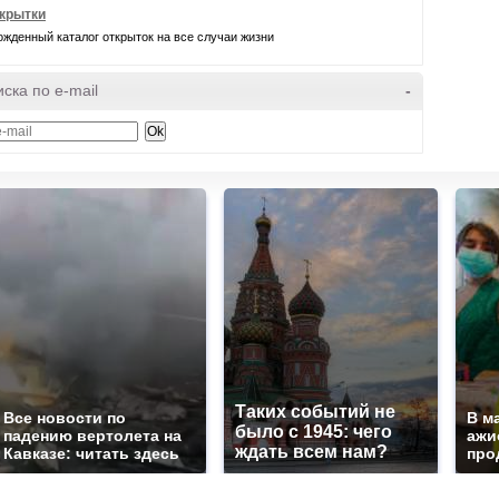
крытки
жденный каталог открыток на все случаи жизни
ска по e-mail
-
Таких событий не
Все новости по
В м
было с 1945: чего
падению вертолета на
ажи
ждать всем нам?
Кавказе: читать здесь
про