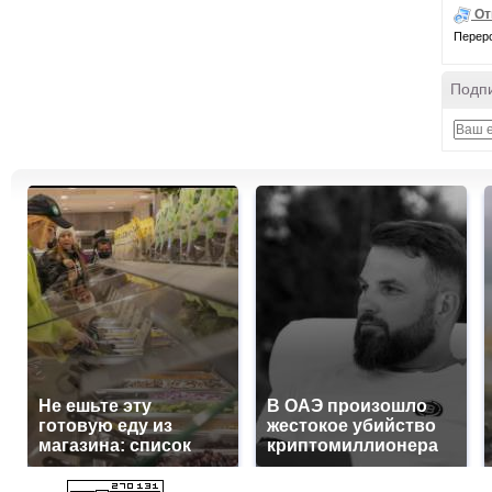
От
Переро
Подпи
Не ешьте эту
В ОАЭ произошло
готовую еду из
жестокое убийство
магазина: список
криптомиллионера