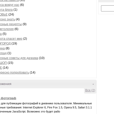
ок на память
(11)
са вокруг нас
(6)
та блога
(1)
ОВЬЕ
(24)
езно знать
(4)
езные рецепты
(9)
метология
(6)
за
(5)
ота спасет мир
(2)
ОГОРОД
(19)
ина
(8)
град
(1)
езные советы для дачника
(10)
ОШОП
(15)
Е
(14)
ересно попробовать
(14)
ожения
-
Все (2)
- фотограф
 для публикации фотографий в дневнике пользователя. Минимальные
ые требования: Internet Explorer 6, Fire Fox 1.5, Opera 9.5, Safari 3.1.1
юченным JavaScript. Возможно это будет рабо