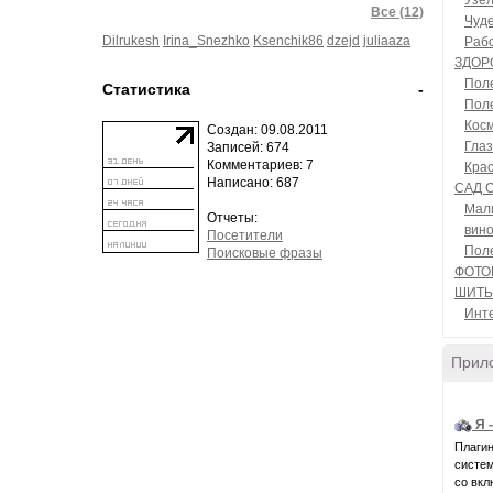
Узел
Все (12)
Чуде
Dilrukesh
Irina_Snezhko
Ksenchik86
dzejd
juliaaza
Рабо
ЗДОР
Пол
Статистика
-
Пол
Кос
Создан: 09.08.2011
Гла
Записей: 674
Комментариев: 7
Крас
Написано: 687
САД 
Мал
Отчеты:
вино
Посетители
Пол
Поисковые фразы
ФОТ
ШИТЬ
Инт
Прил
Я 
Плагин
системн
со вкл