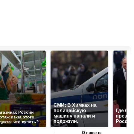
СМИ: В Химках на
полицейскую
Где буд
агазинах России
машину напали и
презид
отаж из-за этого
подожгли.
России
дукта: что купить?
О проекте