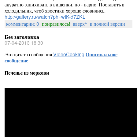
акуратно запихивать в вишенки, по - парно. Поставить в
холодильник, чтоб хвостики хорошо словились.
http://gallery.ru/watch?ph=wtK-d7ZKL
комментарии: 0
понравилось!
вверх^
к полной версии
Без заголовка
07-04-2013 18:30
Это цитата сообщения
VideoCooking
Оригинальное
сообщение
Печенье из моркови