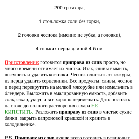
200 гр.сахара,
1 стол.ложка соли без горки,
2 головки чеснока (именно не зубка, а головки),
4 горьких перца длиной 4-5 см.
Приготовление:
готовится
приправа из слив
просто, но
много времени отнимает их чистка. Итак, сливы вымыть,
высушить и удалить косточки. Чеснок очистить от кожуры,
из перца удалить серцевинки. Все продукты: сливы, чеснок
и перец перекрутить на мелкой мясорубке или измельчить в
блендере. Выложить в эмалированную емкость, добавить
соль, сахар, уксус и все хорошо перемешать. Дать постоять
на столе до полного растворения сахара
НЕ
КИПЯТИТЬ.
Разложить
приправу из слив
в чистые сухие
банки, закрыть капроновой крышкой и хранить в
холодильнике.
P.S.
Приправу из слив
лучше всего готовить в резиновых