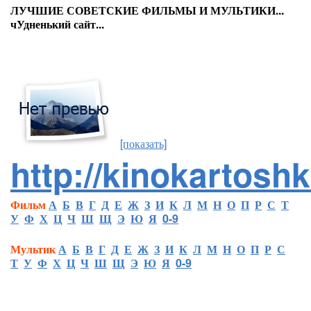
ЛУЧШИЕ СОВЕТСКИЕ ФИЛЬМЫ И МУЛЬТИКИ...
чУдненький сайт...
[показать]
http://kinokartoshk
Фильм
А
Б
В
Г
Д
Е
Ж
З
И
К
Л
М
Н
О
П
Р
С
Т
У
Ф
Х
Ц
Ч
Ш
Щ
Э
Ю
Я
0-9
Мультик
А
Б
В
Г
Д
Е
Ж
З
И
К
Л
М
Н
О
П
Р
С
Т
У
Ф
Х
Ц
Ч
Ш
Щ
Э
Ю
Я
0-9