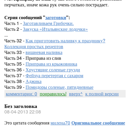
перчатках, иначе кожа рук очень сильно пострадает.
Серия сообщений "
заготовки
":
Часть 1 -
Заготавливаем Грибочки.
Часть 2 -
Закуска «Итальянские лодочки»
...
Часть 32 -
Как приготовить наливку к празднику?
Коллекция простых рецептов
Часть 33 -
вишневая наливка
Часть 34 - Приправа из слив
Часть 35 -
Приправа из крыжовника
Часть 36 -
Хрустящие соленые грузди
Часть 37 -
Фейхуа перетертая с сахаром
Часть 38 -
Аджика
Часть 39 -
Помидоры соленые, пятидневные
комментарии: 0
понравилось!
вверх^
к полной версии
Без заголовка
08-04-2013 22:08
Это цитата сообщения
милена70
Оригинальное сообщение