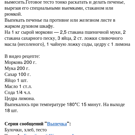
выме­сить.Готовое тесто тонко раскатать и делать печенье,
вырезая его специальными выем­ками, стаканом или
рюмкой.
Выпекать печенье па противне или желез­ном листе в
жарком духовом шкафу.
На 1 кг сырой моркови — 2,5 стакана пшеничной муки, 2
стакана сахарного песку, 3 яйца, 2 ст. ложки сливочного
масла (несоленого), 1 чайную ложку соды, цедру с 1 лимона
В видео рецепте:
Морковь 200 г.
Мука 200 г.
Сахар 100 г.
Яйцо 1 шт.
Масло 1 ст.л.
Сода 1/4 ч.л.
Цедра лимона.
Выпекалось при температуре 180*С 15 минут. На выходе
18 шт.
Серия сообщений "
Выпечка
":
Булочки, хлеб, тесто