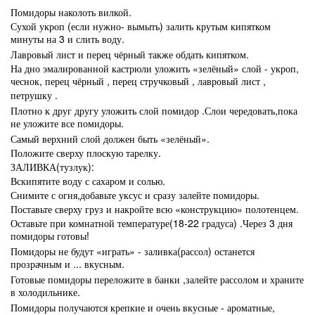
Помидоры наколоть вилкой.
Сухой укроп (если нужно- вымыть) залить крутым кипятком
минуты на 3 и слить воду.
Лавровый лист и перец чёрный также обдать кипятком.
На дно эмалированной кастрюли уложить «зелёный» слой - укроп,
чеснок, перец чёрный , перец стручковый , лавровый лист ,
петрушку .
Плотно к друг другу уложить слой помидор .Слои чередовать,пока
не уложите все помидоры.
Самый верхний слой должен быть «зелёный».
Положите сверху плоскую тарелку.
ЗАЛИВКА(тузлук):
Вскипятите воду с сахаром и солью.
Снимите с огня,добавьте уксус и сразу залейте помидоры.
Поставьте сверху груз и накройте всю «конструкцию» полотенцем.
Оставьте при комнатной температуре(18-22 градуса) .Через 3 дня
помидоры готовы!
Помидоры не будут «играть» - заливка(рассол) останется
прозрачным и ... вкусным.
Готовые помидоры переложите в банки ,залейте рассолом и храните
в холодильнике.
Помидоры получаются крепкие и очень вкусные - ароматные,