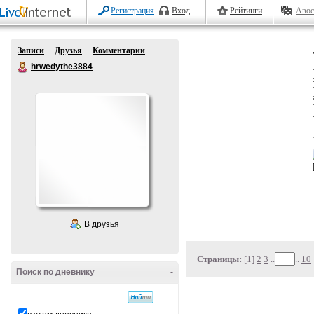
Регистрация
Вход
Рейтинги
Авос
Записи
Друзья
Комментарии
hrwedythe3884
В друзья
Страницы:
[1]
2
3
..
..
10
Поиск по дневнику
-