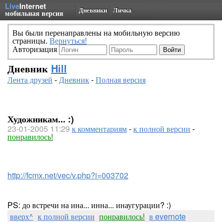
Live
Internet
Дневники
Личка
мобильная версия
Вы были перенаправлены на мобильную версию
страницы.
Вернуться!
Авторизация
Дневник
Hill
Лента друзей
-
Дневник
-
Полная версия
Художникам... :)
23-01-2005 11:29
к комментариям
-
к полной версии
-
понравилось!
http://fcmx.net/vec/v.php?i=003702
PS: до встречи на ина... инна... инаугурации? :)
вверх^
к полной версии
понравилось!
в evernote