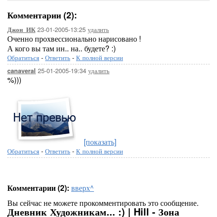
Комментарии (2):
23-01-2005-13:25
удалить
Джон_ИК
Оченно прохвессионально нарисовано !
А кого вы там ин.. на.. будете? :)
Обратиться
-
Ответить
-
К полной версии
25-01-2005-19:34
удалить
canaveral
%)))
[показать]
Обратиться
-
Ответить
-
К полной версии
Комментарии (2):
вверх^
Вы сейчас не можете прокомментировать это сообщение.
Дневник Художникам... :) | Hill - Зона