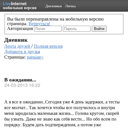
Live
Internet
Дневники
Личка
мобильная версия
Вы были перенаправлены на мобильную версию
страницы.
Вернуться!
Авторизация
Дневник
Лента друзей
/
Полная версия
Добавить в друзья
Страницы:
раньше»
В ожидании...
24-03-2013 16:22
А я все в ожидании..Сегодня уже 4 день задержки, а тесты
все молчат.. Так хочется чтобы все получилось и внутри
меня зародилась маленькая жизнь... Голова кругом, скорей
бы узнать. Даже не знаю как себя вести... Но обо всем по
порядку. Будем дать подтверждения, а потом уже