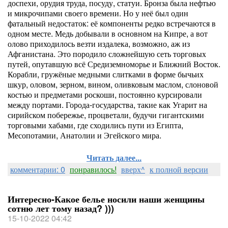
доспехи, орудия труда, посуду, статуи. Бронза была нефтью
и микрочипами своего времени. Но у неё был один
фатальный недостаток: её компоненты редко встречаются в
одном месте. Медь добывали в основном на Кипре, а вот
олово приходилось везти издалека, возможно, аж из
Афганистана. Это породило сложнейшую сеть торговых
путей, опутавшую всё Средиземноморье и Ближний Восток.
Корабли, гружёные медными слитками в форме бычьих
шкур, оловом, зерном, вином, оливковым маслом, слоновой
костью и предметами роскоши, постоянно курсировали
между портами. Города-государства, такие как Угарит на
сирийском побережье, процветали, будучи гигантскими
торговыми хабами, где сходились пути из Египта,
Месопотамии, Анатолии и Эгейского мира.
Читать далее...
комментарии: 0
понравилось!
вверх^
к полной версии
Интересно-Какое белье носили наши женщины
сотню лет тому назад? )))
15-10-2022 04:42