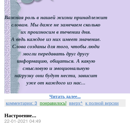
Важная роль в нашей жизни принадлежит
словам. Мы даже не замечаем сколько
их произносим в течении дня.
А ведь каждое из них имеет значение.
Слова созданы для того, чтобы люди
могли передавать друг другу
информацию, общаться. А какую
смысловую и эмоциональную
нагрузку они будут нести, зависит
уже от каждого из нас...
Читать далее...
комментарии: 3
понравилось!
вверх^
к полной версии
Настроение...
22-01-2021 04:49