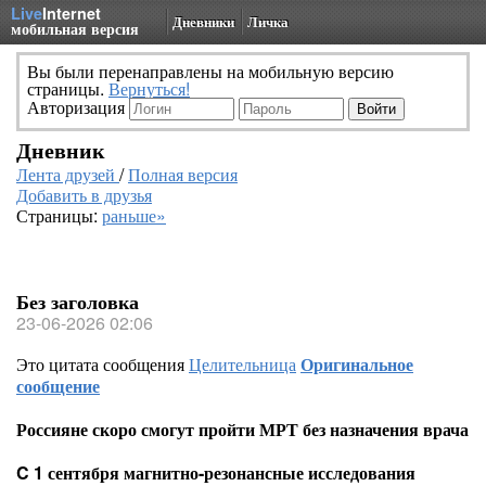
Live
Internet
Дневники
Личка
мобильная версия
Вы были перенаправлены на мобильную версию
страницы.
Вернуться!
Авторизация
Дневник
Лента друзей
/
Полная версия
Добавить в друзья
Страницы:
раньше»
Без заголовка
23-06-2026 02:06
Это цитата сообщения
Целительница
Оригинальное
сообщение
Россияне скоро смогут пройти МРТ без назначения врача
C 1 сентября магнитно-резонансные исследования