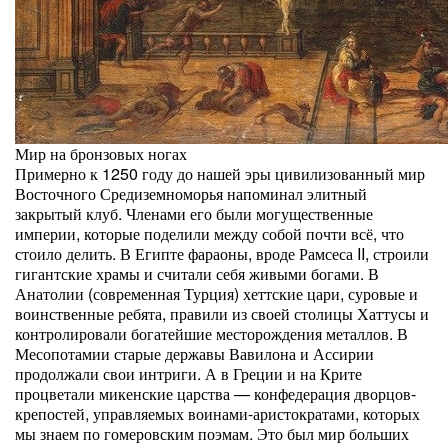
Мир на бронзовых ногах
Примерно к 1250 году до нашей эры цивилизованный мир
Восточного Средиземноморья напоминал элитный
закрытый клуб. Членами его были могущественные
империи, которые поделили между собой почти всё, что
стоило делить. В Египте фараоны, вроде Рамсеса II, строили
гигантские храмы и считали себя живыми богами. В
Анатолии (современная Турция) хеттские цари, суровые и
воинственные ребята, правили из своей столицы Хаттусы и
контролировали богатейшие месторождения металлов. В
Месопотамии старые державы Вавилона и Ассирии
продолжали свои интриги. А в Греции и на Крите
процветали микенские царства — конфедерация дворцов-
крепостей, управляемых воинами-аристократами, которых
мы знаем по гомеровским поэмам. Это был мир больших