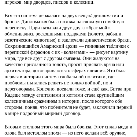
игроков, мир дворцов, писцов и колесниц.
Вся эта система держалась на двух вещах: дипломатии и
бронзе. Дипломатия была похожа на сложную семейную
переписку. Цари называли друг друга «брат мой»,
обменивались роскошными подарками (золото, рабыни,
экзотические животные) и заключали династические браки.
Сохранившийся Амарнский архив — глиняные таблички с
перепиской фараонов с их «коллегами» — рисует картину
мира, где все друг с другом связаны. Они жалуются на
качество присланного золота, просят прислать врача или
архитектора, договариваются о сферах влияния. Это была
первая в истории система глобальной политики, где
проблемы пытались решать не только войной, но и
переговорами. Конечно, воевали тоже, и ещё как. Битва при
Кадеше между египтянами и хеттами стала крупнейшим
колесничным сражением в истории, после которого обе
стороны, поняв, что победителя не будет, заключили первый
в мире подробный мирный договор.
Вторым столпом этого мира была бронза. Этот сплав меди и
олова был металлом эпохи — из него делали всё: оружие,