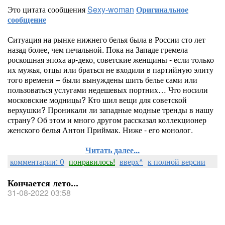
Это цитата сообщения
Sexy-woman
Оригинальное
сообщение
Ситуация на рынке нижнего белья была в России сто лет
назад более, чем печальной. Пока на Западе гремела
роскошная эпоха ар-деко, советские женщины - если только
их мужья, отцы или браться не входили в партийную элиту
того времени – были вынуждены шить белье сами или
пользоваться услугами недешевых портних… Что носили
московские модницы? Кто шил вещи для советской
верхушки? Проникали ли западные модные тренды в нашу
страну? Об этом и много другом рассказал коллекционер
женского белья Антон Приймак. Ниже - его монолог.
Читать далее...
комментарии: 0
понравилось!
вверх^
к полной версии
Кончается лето...
31-08-2022 03:58