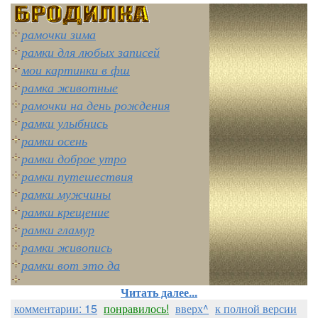
рамочки зима
рамки для любых записей
мои картинки в фш
рамка животные
рамочки на день рождения
рамки улыбнись
рамки осень
рамки доброе утро
рамки путешествия
рамки мужчины
рамки крещение
рамки гламур
рамки живопись
рамки вот это да
Читать далее...
комментарии: 15
понравилось!
вверх^
к полной версии