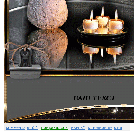
ВАШ ТЕКСТ
комментарии: 1
понравилось!
вверх^
к полной версии