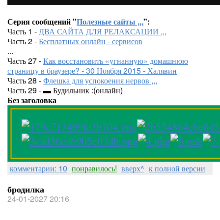
Серия сообщений "
Полезные сайты ,,,
":
Часть 1 -
ДВА САЙТА ДЛЯ РЕЛАКСАЦИИ ,,,
Часть 2 -
Бесплатных онлайн - сервисов
...
Часть 27 -
Как восстановить «угнанную» домашнюю
страницу в браузере? - 30 Ноября 2015 - Халявин
Часть 28 -
Флешка для успокоения нервов ,,,
Часть 29 - ▬ Будильник :(онлайн)
Без заголовка
комментарии: 10
понравилось!
вверх^
к полной версии
бродилка
24-01-2027 20:16