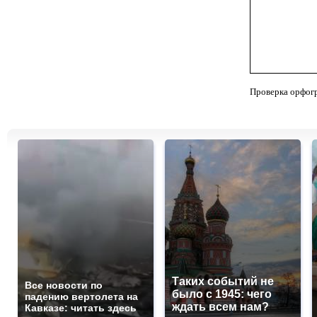
Проверка орфог
Таких событий не
Все новости по
было с 1945: чего
падению вертолета на
ждать всем нам?
Кавказе: читать здесь