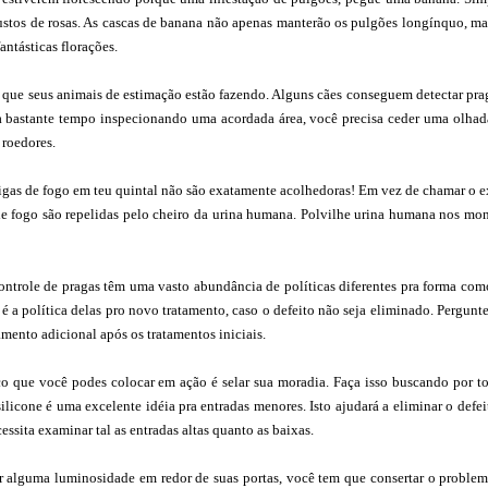
ustos de rosas. As cascas de banana não apenas manterão os pulgões longínquo, ma
antásticas florações.
 que seus animais de estimação estão fazendo. Alguns cães conseguem detectar prag
a bastante tempo inspecionando uma acordada área, você precisa ceder uma olhada
 roedores.
gas de fogo em teu quintal não são exatamente acolhedoras! Em vez de chamar o ext
e fogo são repelidas pelo cheiro da urina humana. Polvilhe urina humana nos monte
ontrole de pragas têm uma vasto abundância de políticas diferentes pra forma com
 a política delas pro novo tratamento, caso o defeito não seja eliminado. Pergunte 
amento adicional após os tratamentos iniciais.
o que você podes colocar em ação é selar sua moradia. Faça isso buscando por to
ilicone é uma excelente idéia pra entradas menores. Isto ajudará a eliminar o defe
essita examinar tal as entradas altas quanto as baixas.
r alguma luminosidade em redor de suas portas, você tem que consertar o problema