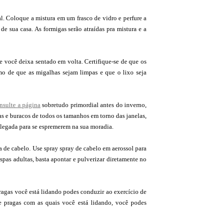
l. Coloque a mistura em um frasco de vidro e perfure a
 de sua casa. As formigas serão atraídas pra mistura e a
ue você deixa sentado em volta. Certifique-se de que os
o de que as migalhas sejam limpas e que o lixo seja
nsulte a página
sobretudo primordial antes do inverno,
s e buracos de todos os tamanhos em torno das janelas,
legada para se espremerem na sua moradia.
a de cabelo. Use spray spray de cabelo em aerossol para
spas adultas, basta apontar e pulverizar diretamente no
pragas você está lidando podes conduzir ao exercício de
e pragas com as quais você está lidando, você podes