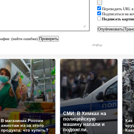
Переводить URL в
Подписаться на к
Подписать карти
рафии: (найти ошибки)
СМИ: В Химках на
полицейскую
В магазинах России
Как
машину напали и
ажиотаж из-за этого
кру
подожгли.
продукта: что купить?
Кав