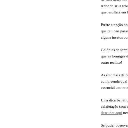
redor de seus arb
que resultará em f
Preste atenção no
que teu cão pass
alguns insetos ou
Colônias de formi
que as formigas d
outro recinto!
As empresas de c
compreenda qual é
essencial um trat
Uma dica benéfic
calafetação com s
descubra aqui
nec
Se puder observa