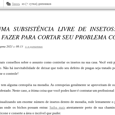
Авось
из (+ сутки) дневников
UMA SUBSISTÊNCIA LIVRE DE INSETO
 FAZER PARA CORTAR SEU PROBLEMA C
арта 2021 г. 08:13
+ в цитатник
ais conselhos sobre o assunto como controlar os insetos na sua casa. Você está pr
. Não há inevitabilidade de deixar que todo seu defeito de pragas seja tratado p
e o controle!
 tem alguma centopéia na moradia. As centopeias geralmente se aproveitam de outr
nfestado. Neste caso, a ótima coisa que você podes fazer é contratar um profissional 
visualizando um enorme número de insetos dentro de moradia, rode lentamente o p
ras onde os bichos possam entrar.
Saiba mais
atentamente perto de sua chamin
icone e conserte a área o incrível que puder.