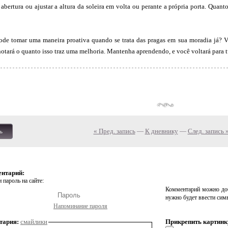
 abertura ou ajustar a altura da soleira em volta ou perante a própria porta. Qua
ode tomar uma maneira proativa quando se trata das pragas em sua moradia já? 
notará o quanto isso traz uma melhoria. Mantenha aprendendo, e você voltará para 
« Пред. запись
—
К дневнику
—
След. запись 
ь
ентарий:
 пароль на сайте:
Комментарий можно доб
нужно будет ввести сим
Напоминание пароля
тария:
смайлики
Прикрепить картинк