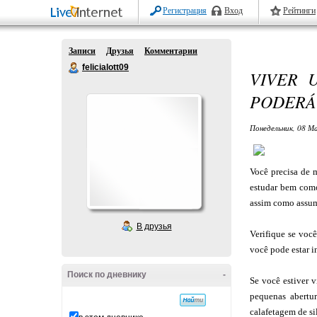
Регистрация
Вход
Рейтинги
Записи
Друзья
Комментарии
felicialott09
VIVER 
PODERÁ
Понедельник, 08 М
Você precisa de m
estudar bem como
assim como assum
В друзья
Verifique se você
você pode estar i
Поиск по дневнику
-
Se você estiver 
pequenas abertu
calafetagem de sil