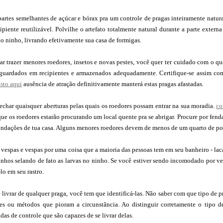
artes semelhantes de açúcar e bórax pra um controle de pragas inteiramente natura
piente reutilizável. Polvilhe o artefato totalmente natural durante a parte externa
ao ninho, livrando efetivamente sua casa de formigas.
ar trazer menores roedores, insetos e novas pestes, você quer ter cuidado com o q
guardados em recipientes e armazenados adequadamente. Certifique-se assim com
isto aqui
ausência de atração definitivamente manterá estas pragas afastadas.
fechar quaisquer aberturas pelas quais os roedores possam entrar na sua moradia.
co
 os roedores estarão procurando um local quente pra se abrigar. Procure por fenda
fundações de tua casa. Alguns menores roedores devem de menos de um quarto de po
vespas e vespas por uma coisa que a maioria das pessoas tem em seu banheiro - lac
inhos selando de fato as larvas no ninho. Se você estiver sendo incomodado por ve
lo em seu rastro.
e livrar de qualquer praga, você tem que identificá-las. Não saber com que tipo de 
es ou métodos que pioram a circunstância. Ao distinguir corretamente o tipo d
as de controle que são capazes de se livrar delas.