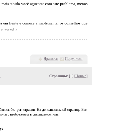
nto mais rápido você aguentar com este problema, menos
Vá em frente e comece a implementar os conselhos que
tua moradia.
Нравится
Поделиться
»
Страницы:
[1] [
Новые
]
авить без регистрации. На дополнительной странице Вам
волы с изображения в специальное поле.
у: