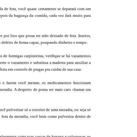
da de fora, você quase certamente se deparará com um
epois da bagunça da comida, cada vez fará muito para
e por lixo que possa ter sido deixado de fora. Insetos,
eu defeito de forma capaz, poupando dinheiro e tempo.
o de formigas carpinteiras, verifique se há vazamentos
rte o vazamento e substitua a madeira para auxiliar a
ista em controle de pragas pra cuidar de sua casa.
ios o fazem você mesmo, os medicamentos funcionam
moradia. A despeito de possa ser mais caro chamar um
ocê pulverizar só o exterior de uma moradia, ou seja só
a fora da moradia, você bem como pulveriza dentro de
plesmente corte suas cascas de banana e coloque-as ao