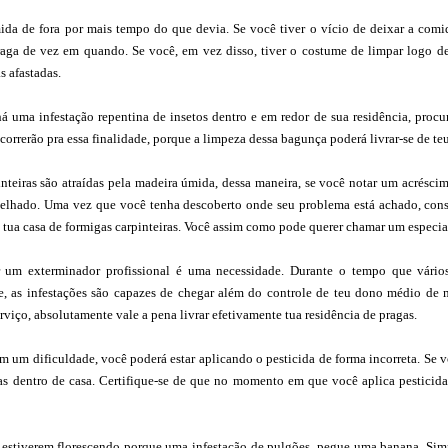
da de fora por mais tempo do que devia. Se você tiver o vício de deixar a comi
raga de vez em quando. Se você, em vez disso, tiver o costume de limpar logo d
s afastadas.
á uma infestação repentina de insetos dentro e em redor de sua residência, procur
 correrão pra essa finalidade, porque a limpeza dessa bagunça poderá livrar-se de t
nteiras são atraídas pela madeira úmida, dessa maneira, se você notar um acréscim
telhado. Uma vez que você tenha descoberto onde seu problema está achado, conse
o tua casa de formigas carpinteiras. Você assim como pode querer chamar um especial
 um exterminador profissional é uma necessidade. Durante o tempo que vár
, as infestações são capazes de chegar além do controle de teu dono médio de 
erviço, absolutamente vale a pena livrar efetivamente tua residência de pragas.
em um dificuldade, você poderá estar aplicando o pesticida de forma incorreta. Se v
gas dentro de casa. Certifique-se de que no momento em que você aplica pesticid
o estiverem florescendo porque uma infestação de pulgões, pegue uma banana. Sim