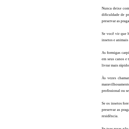
Nunca deixe comi
dificuldade de p
preservar as praga
Se você vir que h
insetos e animais
As formigas carpi
em seus canos e 
livrar mais rápid
Às vezes chamar
maravilhosamente
profissional ou s
Se os insetos for
preservar as pra
residência.
Se tuas rosas nã