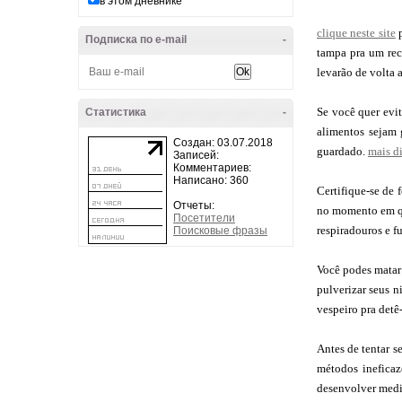
в этом дневнике
clique neste site
p
Подписка по e-mail
-
tampa pra um reci
levarão de volta 
Se você quer evit
Статистика
-
alimentos sejam 
Создан: 03.07.2018
guardado.
mais d
Записей:
Комментариев:
Написано: 360
Certifique-se de 
Отчеты:
no momento em que
Посетители
respiradouros e 
Поисковые фразы
Você podes matar 
pulverizar seus n
vespeiro pra detê-
Antes de tentar s
métodos ineficaz
desenvolver medid