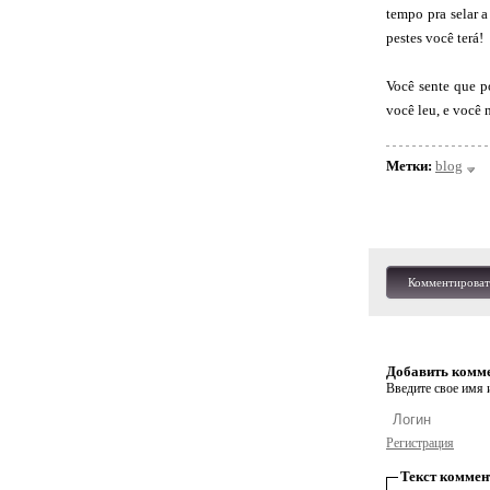
tempo pra selar a
pestes você terá!
Você sente que p
você leu, e você 
Метки:
blog
Комментироват
Добавить комм
Введите свое имя и
Регистрация
Текст коммен