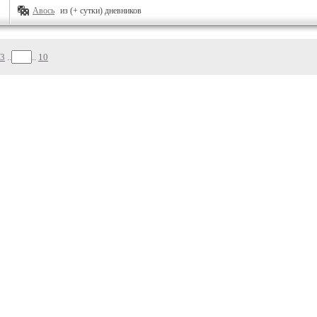
Авось
из (+ сутки) дневников
3
..
..
10