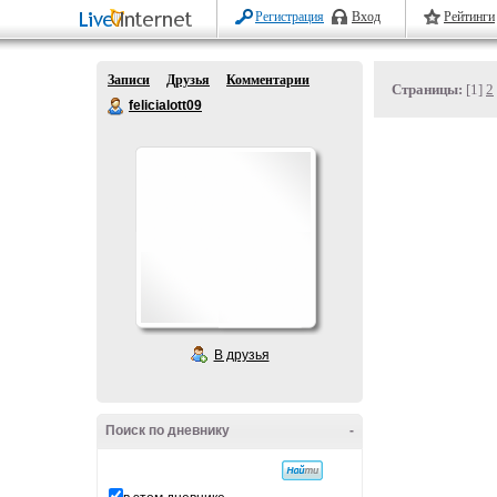
Регистрация
Вход
Рейтинги
Записи
Друзья
Комментарии
Страницы:
[1]
2
felicialott09
В друзья
Поиск по дневнику
-