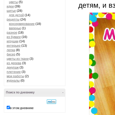
цветы
(5)
детям, и в
идеи
(39)
шитье
(28)
для детей
(14)
рецепты
(24)
консервирование
(18)
варенье
(1)
разное
(18)
из бумаги
(16)
игрушки
(14)
интерьер
(13)
лепка
(8)
бисер
(5)
цветы из ткани
(3)
из дерева
(3)
декупаж
(3)
плетение
(3)
мои работы
(2)
журналы
(0)
Поиск по дневнику
-
в этом дневнике