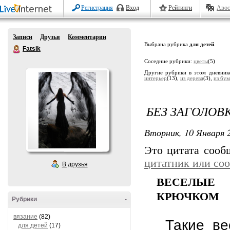
Регистрация
Вход
Рейтинги
Авос
Записи
Друзья
Комментарии
Выбрана рубрика
для детей
.
Fatsik
Соседние рубрики:
цветы
(5)
Другие рубрики в этом дневник
интерьер
(13),
из дерева
(3),
из бум
БЕЗ ЗАГОЛОВ
Вторник, 10 Января 2
Это цитата соо
цитатник или со
В друзья
ВЕСЕЛЫЕ 
КРЮЧКОМ
Рубрики
-
вязание
(82)
Такие вес
для детей
(17)