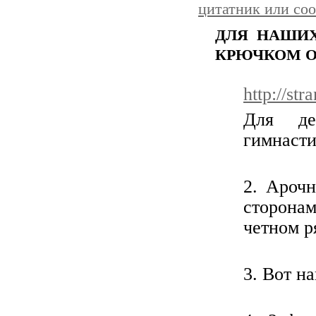
цитатник или со
ДЛЯ НАШИХ
КРЮЧКОМ О
http://st
Для де
гимнастик
2. Арочн
сторонам
четном р
3. Вот н