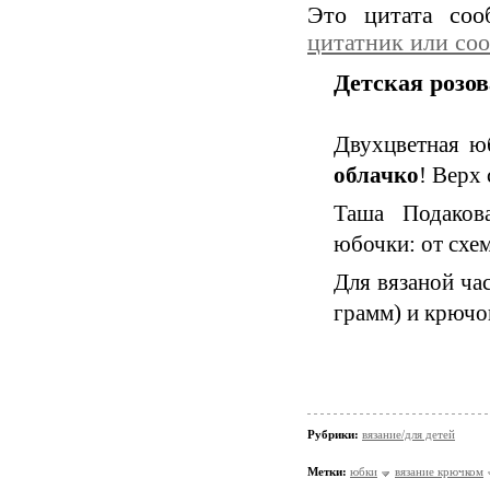
Это цитата со
цитатник или со
Детская розо
Д
вухцветная ю
облачко
! Верх 
Таша Подаков
юбочки: от схе
Для вязаной ча
грамм) и крючо
Рубрики:
вязание/для детей
Метки:
юбки
вязание крючком