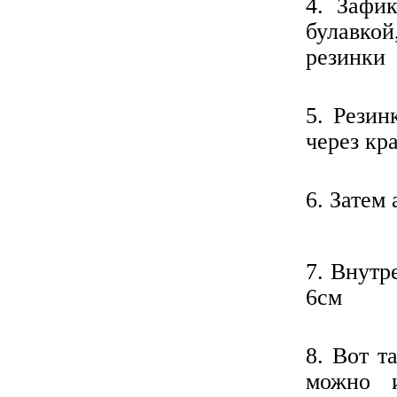
4. Зафи
булавко
резинки
5. Резин
через кр
6. Затем
7. Внутр
6см
8. Вот т
можно 