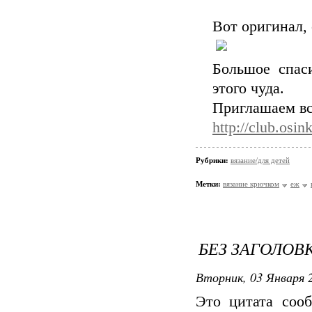
Вот оригинал, 
Большое спас
этого чуда.
Приглашаем в
http://club.osin
Рубрики:
вязание/для детей
Метки:
вязание крючком
еж
БЕЗ ЗАГОЛОВ
Вторник, 03 Января 2
Это цитата со