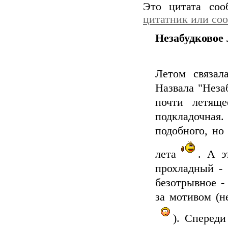
Это цитата со
цитатник или со
Незабудковое 
Летом связал
Назвала "Незаб
почти летяще
подкладочная
подобного, но
лета
. А э
прохладный -
безотрывное -
за мотивом (н
). Спереди