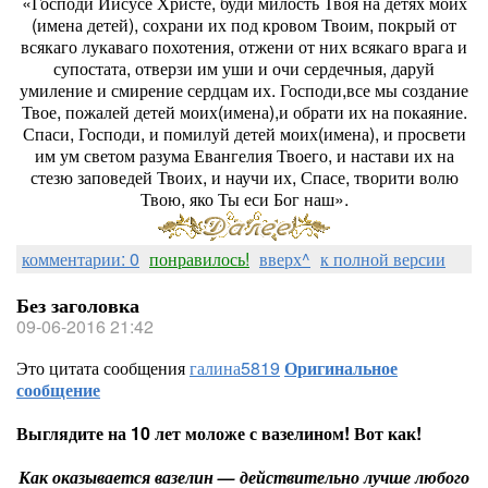
«Господи Иисусе Христе, буди милость Твоя на детях моих
(имена детей), сохрани их под кровом Твоим, покрый от
всякаго лукаваго похотения, отжени от них всякаго врага и
супостата, отверзи им уши и очи сердечныя, даруй
умиление и смирение сердцам их. Господи,все мы создание
Твое, пожалей детей моих(имена),и обрати их на покаяние.
Спаси, Господи, и помилуй детей моих(имена), и просвети
им ум светом разума Евангелия Твоего, и настави их на
стезю заповедей Твоих, и научи их, Спасе, творити волю
Твою, яко Ты еси Бог наш».
комментарии: 0
понравилось!
вверх^
к полной версии
Без заголовка
09-06-2016 21:42
Это цитата сообщения
галина5819
Оригинальное
сообщение
Выглядите на 10 лет моложе с вазелином! Вот как!
Как оказывается вазелин — действительно лучше любого