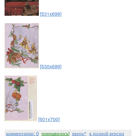
[531x699]
[530x699]
[501x700]
комментарии: 0
понравилось!
вверх^
к полной версии