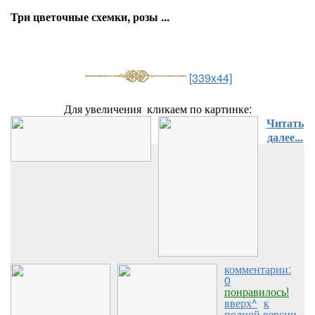
Три цветочные схемки, розы ...
[339x44]
Для увеличения кликаем по картинке:
Читать
далее...
комментарии:
0
понравилось!
вверх^
к
полной версии