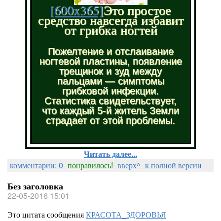
[600x365]
Это простое
средство навсегда избавит
от грибка ногтей
Пожелтение и отслаивание
ногтевой пластины, появление
трещинок и зуд между
пальцами — симптомы
грибковой инфекции.
Статистика свидетельствует,
что каждый 5-й житель Земли
страдает от этой проблемы.
Читать далее...
комментарии: 0
понравилось!
вверх^
к полной версии
Без заголовка
22-05-2016 15:01
Это цитата сообщения
КРАСОТА_ЗДОРОВЬЯ