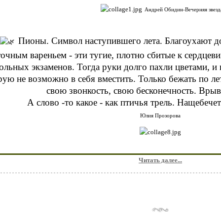
Андрей Обидин-Вечерняя звезд
Пионы. Символ наступившего лета. Благоухают д
точным вареньем - эти тугие, плотно сбитые к сердцев
ольных экзаменов. Тогда руки долго пахли цветами, и 
рую не возможно в себя вместить. Только бежать по ле
свою звонкость, свою бесконечность. Врыв
А слово -то какое - как птичья трель. Нащебече
Юлия Прозорова
Читать далее...