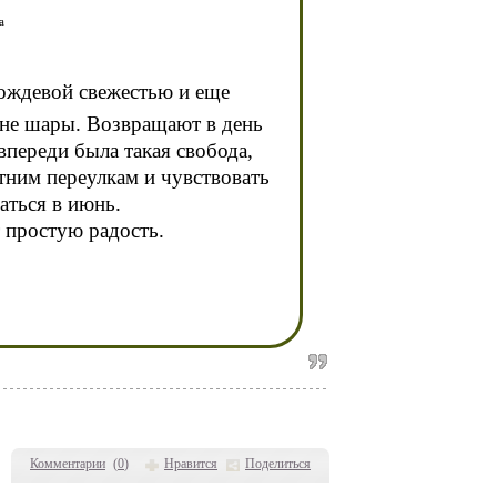
а
ождевой свежестью и еще
ине шары. Возвращают в день
впереди была такая свобода,
тним переулкам и чувствовать
аться в июнь.
т простую радость.
Комментарии
(
0
)
Нравится
Поделиться