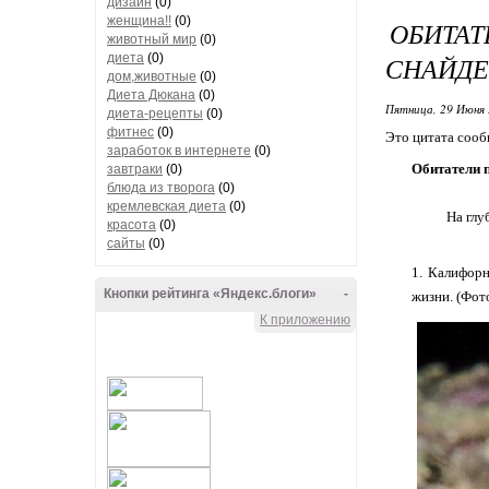
дизайн
(0)
женщина!!
(0)
ОБИТА
животный мир
(0)
диета
(0)
СНАЙД
дом,животные
(0)
Диета Дюкана
(0)
Пятница, 29 Июня 
диета-рецепты
(0)
фитнес
(0)
Это цитата соо
заработок в интернете
(0)
Обитатели 
завтраки
(0)
блюда из творога
(0)
кремлевская диета
(0)
На глу
красота
(0)
сайты
(0)
1. Калифорн
Кнопки рейтинга «Яндекс.блоги»
-
жизни. (Фот
К приложению