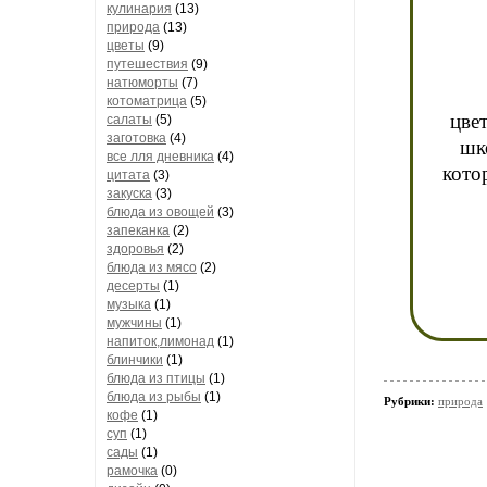
кулинария
(13)
природа
(13)
цветы
(9)
путешествия
(9)
натюморты
(7)
котоматрица
(5)
цве
салаты
(5)
заготовка
(4)
шк
все лля дневника
(4)
кото
цитата
(3)
закуска
(3)
блюда из овощей
(3)
запеканка
(2)
здоровья
(2)
блюда из мясо
(2)
десерты
(1)
музыка
(1)
мужчины
(1)
напиток,лимонад
(1)
блинчики
(1)
блюда из птицы
(1)
блюда из рыбы
(1)
Рубрики:
природа
кофе
(1)
суп
(1)
сады
(1)
рамочка
(0)