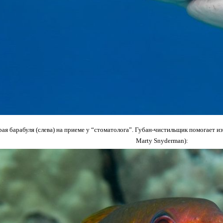
рая барабуля (слева) на приеме у “стоматолога”. Губан-чистильщик помогает из
Marty Snyderman):