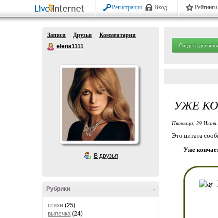
Регистрация
Вход
Рейтинги
Записи
Друзья
Комментарии
Создать дневник
elena1111
УЖЕ КО
Пятница, 29 Июня 
Это цитата соо
Уже кончает
В друзья
Рубрики
-
стихи
(25)
выпечка
(24)