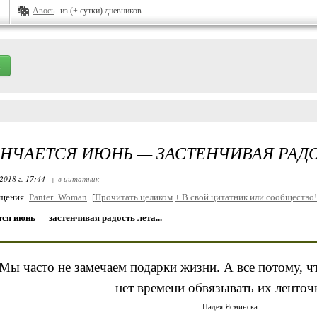
Авось
из (+ сутки) дневников
НЧАЕТСЯ ИЮНЬ — ЗАСТЕНЧИВАЯ РАДОС
2018 г. 17:44
+ в цитатник
бщения
Panter_Woman
[
Прочитать целиком
+
В свой цитатник или сообщество!
ся июнь — застенчивая радость лета...
Мы часто не замечаем подарки жизни. А все потому, ч
нет времени обвязывать их ленточк
Надея Ясминска