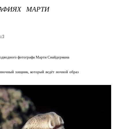
АФИЯХ МАРТИ
о!
]
подводного фотографа Марти Снайдермана
диночный хищник, который ведёт ночной образ