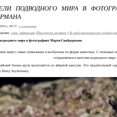
ТЕЛИ ПОДВОДНОГО МИРА В ФОТОГР
ЕРМАНА
2018 г. 09:55
+ в цитатник
бщения
соня_лифинская
[
Прочитать целиком
+
В свой цитатник или сообществ
подводного мира в фотографиях Марти Снайдермана
бине живут самые уникальные и необычные по форме животные. С помощью 
отправляемся к жителям подводного мира.
ийской бычья акула вылупляется из яйцевой капсулы. Это медлительный о
о Marty Snyderman):