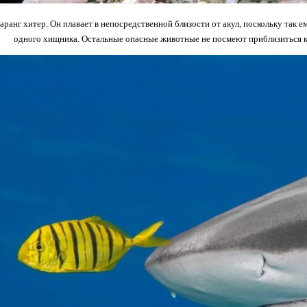
каранг хитер. Он плавает в непосредственной близости от акул, поскольку так 
одного хищника. Остальные опасные животные не посмеют приблизиться к 