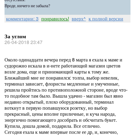
Вроде, ничего не забыла?
комментарии: 3
понравилось!
вверх^
к полной версии
За углом
26-04-2018 23:47
Около одинадцати вечера перед 8 марта я ехала к маме и
судорожно искала в и-нете работающий магазин цветов
возле дома, еще и принимающий карты к тому же.
Ближайший мне не понравился: толпа, выбор невелик,
терминал зависает, флористы медленные и умученные,
решила пройтись по противоположной стороне, вроде что-
то подобное там было. Вышла удачно - магазин был явно
недавно открытый, плохо оборудованный, терминал
воткнут в первую попавшуюся розетку, но выбор
прекрасный, цены вполне приличные, и куча народа,
энергично помогающего дособрать и обсчитать букет.
Купила, дошла домой, подарила. Все отлично.
Сегодня ехала к маме впервые после ее др, и, конечно,