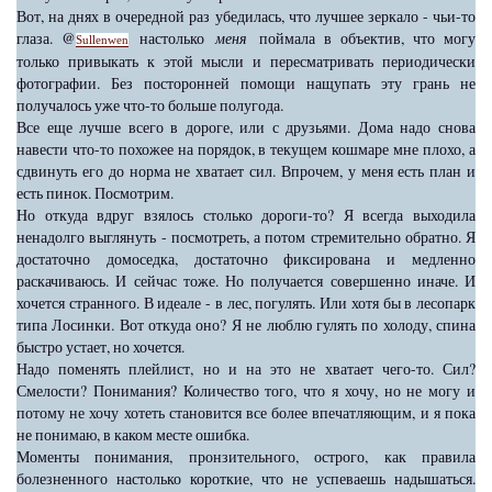
Вот, на днях в очередной раз убедилась, что лучшее зеркало - чьи-то
глаза. @
настолько
меня
поймала в объектив, что могу
Sullenwen
только привыкать к этой мысли и пересматривать периодически
фотографии. Без посторонней помощи нащупать эту грань не
получалось уже что-то больше полугода.
Все еще лучше всего в дороге, или с друзьями. Дома надо снова
навести что-то похожее на порядок, в текущем кошмаре мне плохо, а
сдвинуть его до норма не хватает сил. Впрочем, у меня есть план и
есть пинок. Посмотрим.
Но откуда вдруг взялось столько дороги-то? Я всегда выходила
ненадолго выглянуть - посмотреть, а потом стремительно обратно. Я
достаточно домоседка, достаточно фиксирована и медленно
раскачиваюсь. И сейчас тоже. Но получается совершенно иначе. И
хочется странного. В идеале - в лес, погулять. Или хотя бы в лесопарк
типа Лосинки. Вот откуда оно? Я не люблю гулять по холоду, спина
быстро устает, но хочется.
Надо поменять плейлист, но и на это не хватает чего-то. Сил?
Смелости? Понимания? Количество того, что я хочу, но не могу и
потому не хочу хотеть становится все более впечатляющим, и я пока
не понимаю, в каком месте ошибка.
Моменты понимания, пронзительного, острого, как правила
болезненного настолько короткие, что не успеваешь надышаться.