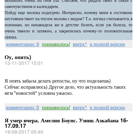
непиятно, очень на себя зла. Считаем, что рыдать тянет в связи с
самочувствием и календарем.
Пойду еще молока подогрею. Интересно, почему меня в состоянии
нестояния тянет на теплое молоко с медом? Т.е. логика считывается, я
понимаю, но ненавидела же в детстве болеть, если уж болела, то
очень тяжело и затяжно, а закрепилась почему-то положительная
связка.
комментарии: 0
понравилось!
вверх^
к полной версии
Оу, опять)
13-11-2017 15:01
Я опять забыла делать репосты, ну что поделаешь)
Сейчас исправлюсь) Другое дело, что актуальность таких
мгм "новостей" условна ужасно.
комментарии: 0
понравилось!
вверх^
к полной версии
Я умер вчера. Амелия Боунс. Узник Азкабана 16-
17.09.17
19-09-2017 05:40