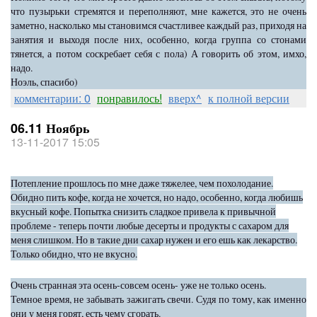
что пузырьки стремятся и переполняют, мне кажется, это не очень
заметно, насколько мы становимся счастливее каждый раз, приходя на
занятия и выходя после них, особенно, когда группа со стонами
тянется, а потом соскребает себя с пола) А говорить об этом, имхо,
надо.
Ноэль, спасибо)
комментарии: 0
понравилось!
вверх^
к полной версии
06.11 Ноябрь
13-11-2017 15:05
Потепление прошлось по мне даже тяжелее, чем похолодание.
Обидно пить кофе, когда не хочется, но надо, особенно, когда любишь
вкусный кофе. Попытка снизить сладкое привела к привычной
проблеме - теперь почти любые десерты и продукты с сахаром для
меня слишком. Но в такие дни сахар нужен и его ешь как лекарство.
Только обидно, что не вкусно.
Очень странная эта осень-совсем осень- уже не только осень.
Темное время, не забывать зажигать свечи. Судя по тому, как именно
они у меня горят, есть чему сгорать.