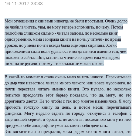
16-11-2017 23:38
Мои отношения с книгами никогда не были простыми. Очень долго
не любила читать, увы, не могу теперь вспомнить, почему. Потом
полюбила слишком сильно - читала запоем, по несколько книг
одновременно, мама забирала книги на ночь, учителя - во время
уроков, но у меня почти всегда была еще одна спрятана. Хотя с
приложением силы воли удавалось иногда занятся именно тем, чем
положено сейчас. Вот, кстати, за чтение во время еды меня дома
никогда не ругали, потому что остальные могли так же.
В какой-то момент я стала очень мало читать нового. Перечитывала
до дыр уже известное, читала много легкого или вовсе мусорного, но
почти перестала читать именно книги. Это пугало, но несколько
попыток преодолеть этот барьер показали, что да, могу, но это
дороговато дается. Не то чтобы с тех пор многое изменилось. Я могу
прочесть толстую книгу за день, а потом месяц перечитывать
фанфики. Могу неделю ездить по городу, откнувись в телефон с
зацепившей серией, и бросить, не дочитав, последнюю книгу из нее,
придумав себе апокриф, не умея заставить себя дочитать.
Это восхитительно-прекрасно, когда рядом кто-то много читает, это