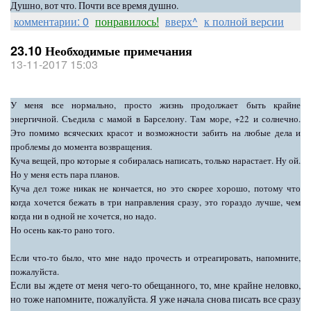
Душно, вот что. Почти все время душно.
комментарии: 0
понравилось!
вверх^
к полной версии
23.10 Необходимые примечания
13-11-2017 15:03
У меня все нормально, просто жизнь продолжает быть крайне
энергичной. Съедила с мамой в Барселону. Там море, +22 и солнечно.
Это помимо всяческих красот и возможности
забить на любые дела и
проблемы до момента возвращения.
Куча вещей, про которые я собиралась написать, только нарастает. Ну ой.
Но у меня есть пара планов.
Куча дел тоже никак не кончается, но это скорее хорошо, потому что
когда хочется бежать в три направления сразу, это гораздо лучше, чем
когда ни в одной не хочется, но надо.
Но осень как-то рано того.
Если что-то было, что мне надо прочесть и отреагировать, напомните,
пожалуйста.
Если вы ждете от меня чего-то обещанного, то, мне крайне неловко,
но тоже напомните, пожалуйста. Я уже начала снова писать все сразу