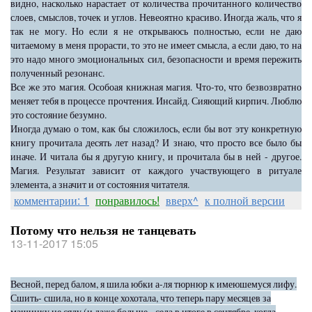
видно, насколько нарастает от количества прочитанного количество
слоев, смыслов, точек и углов. Невеоятно красиво. Иногда жаль, что я
так не могу. Но если я не открываюсь полностью, если не даю
читаемому в меня прорасти, то это не имеет смысла, а если даю, то на
это надо много эмоциональных сил, безопасности и время пережить
полученный резонанс.
Все же это магия. Особоая книжная магия. Что-то, что безвозвратно
меняет тебя в процессе прочтения. Инсайд. Сияющий кирпич. Люблю
это состояние безумно.
Иногда думаю о том, как бы сложилось, если бы вот эту конкретную
книгу прочитала десять лет назад? И знаю, что просто все было бы
иначе. И читала бы я другую книгу, и прочитала бы в ней - другое.
Магия. Результат зависит от каждого участвующего в ритуале
элемента, а значит и от состояния читателя.
комментарии: 1
понравилось!
вверх^
к полной версии
Потому что нельзя не танцевать
13-11-2017 15:05
Весной, перед балом, я шила юбки а-ля тюрнюр к имеюшемуся лифу.
Сшить- сшила, но в конце хохотала, что теперь пару месяцев за
машинку не сяду (и даже больше - села в итоге в сентябре, когда