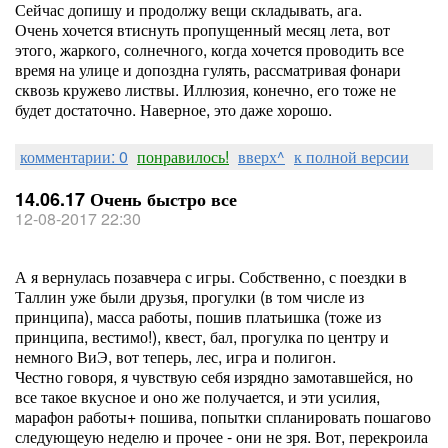
Сейчас допишу и продолжу вещи складывать, ага.
Очень хочется втиснуть пропущенный месяц лета, вот
этого, жаркого, солнечного, когда хочется проводить все
время на улице и допоздна гулять, рассматривая фонари
сквозь кружево листвы. Иллюзия, конечно, его тоже не
будет достаточно. Наверное, это даже хорошо.
комментарии: 0
понравилось!
вверх^
к полной версии
14.06.17 Очень быстро все
12-08-2017 22:30
А я вернулась позавчера с игры. Собственно, с поездки в
Таллин уже были друзья, прогулки (в том числе из
принципа), масса работы, пошив платьишка (тоже из
принципа, вестимо!), квест, бал, прогулка по центру и
немного ВиЭ, вот теперь, лес, игра и полигон.
Честно говоря, я чувствую себя изрядно замотавшейся, но
все такое вкусное и оно же получается, и эти усилия,
марафон работы+ пошива, попытки спланировать пошагово
следующеую неделю и прочее - они не зря. Вот, перекроила