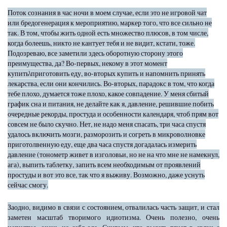
Поток сознания в час ночи в моем случае, если это не игровой чат
или бредогенерация к мероприятию, маркер того, что все сильно не
так. В том, чтобы жить одной есть множество плюсов, в том числе,
когда болеешь, никто не кантует тебя и не видит, кстати, тоже.
Подозреваю, все заметили здесь оборотную сторону этого
преимущества, да? Во-первых, некому в этот момент
купить\приготовить еду, во-вторых купить и напомнить принять
лекарства, если они кончились. Во-вторых, парадокс в том, что когда
тебе плохо, думается тоже плохо, какое совпадение. У меня сбитый
график сна и питания, не делайте как я, давление, решившие побить
очередные рекорды, простуда и особенности календаря, чтоб прям вот
совсем не было скучно. Нет, не надо меня спасать, три часа спустя
удалось включить мозги, разморозить и согреть в микроволновке
приготолвенную еду, еще два часа спустя догадалась измерить
давление (тонометр живет в изголовьи, но не на что мне не намекнул,
ага), выпить таблетку, запить всем необходимым от проявлений
простуды и вот это все, так что я выживу. Возможно, даже уснуть
сейчас смогу.
Заодно, видимо в связи с состоянием, отвалилась часть защит, и стал
заметен масштаб творимого идиотизма. Очень полезно, очень