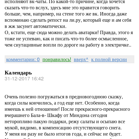
исполняют вк-чаты. По какой-то причине, когда хочется
сказать что-то вслух, здесь мне это нравится говорить
больше, чем, например, на стене того же вк. Иногда даже
вспоминаю сделать репост на ли.ру, который еще и ам себя
в жж засунет автоматически.
О, кстати, еще сюда можно делать аватарки! Правда, этого я
тоже не успеваю, как и писать что-то более осмысленное,
чем сиутацивные вопли по дороге на работу в электричке..
комментарии: 0
понравилось!
вверх^
к полной версии
Календарь
31-12-2017 16:42
Очень полезно погружаться в предновогоднюю сказку,
когда силы кончились, а год еще нет. Особенно, когда
имеешь к ней отношение! После прекрасного-прекрасного
вчерашнего Бала-в- Шкафу от Миндона сегодня
неторопливо пакую подарки, режу салаты и осыпаю все
мукой, видимо, в компенсацию отсутствующего снега.
У меня ни разу не было итогов года, и сейчас не будет.