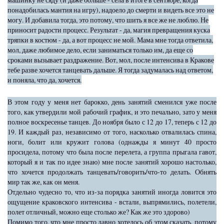
понадобилась мантия на игру), надоело до смерти и видеть все это не
могу. И добавила тогда, это потому, что шить я все же не люблю. Не
приносит радости процесс. Результат - да, магия превращения куска
тряпки в костюм - да, а вот процесс не мой. Мама мне тогда ответила,
мол, даже любимое дело, если заниматься только им, да еще со
сроками вызывает раздражение. Вот, мол, после интенсива в Кракове
тебе разве хочется танцевать дальше. Я тогда задумалась над ответом,
и поняла, что да, хочется.
В этом году у меня нет барокко, день занятий сменился уже после
того, как утвердили мой рабочий график, и это печально, зато у меня
полное воскресенье танцев. До ноября было с 12 до 17, теперь с 12 до
19. И каждый раз, независимо от того, насколько отвалилась спина,
ноги, болит или кружит голова (однажды я минут 40 просто
просидела, потому что была после перелета, а группа прыгала гавот,
который я и так по идее знаю) мне после занятий хорошо настолько,
что хочется продолжать танцевать/говорить/что-то делать. Обнять
мир так же, как он меня.
Отдельно чудесно то, что из-за порядка занятий иногда ловится это
ощущение краковского интенсива - встали, выпрямились, полетели,
полет отличный, можно еще столько же? Как же это здорово)
Помимо того, что мне просто давно хотелось об этом сказать, потому