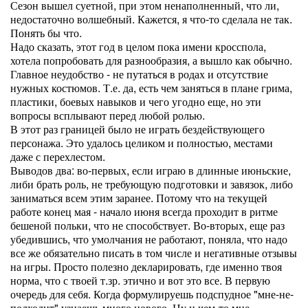
Сезон вышел суетной, при этом ненаполненный, что ли,
недостаточно волшебный. Кажется, я что-то сделала не так.
Понять бы что.
Надо сказать, этот год в целом пока имени кросспола,
хотела попробовать для разнообразия, а вышло как обычно.
Главное неудобство - не путаться в родах и отсутствие
нужных костюмов. Т.е. да, есть чем заняться в плане грима,
пластики, боевых навыков и чего угодно еще, но эти
вопросы всплывают перед любой ролью.
В этот раз границей было не играть бездействующего
персонажа. Это удалось целиком и полностью, местами
даже с перехлестом.
Выводов два: во-первых, если играю в длинные июньские,
либи брать роль, не требующую подготовки и завязок, либо
заниматься всем этим заранее. Потому что на текущей
работе конец мая - начало июня всегда проходит в ритме
бешеной польки, что не способствует. Во-вторых, еще раз
убедившись, что умолчания не работают, поняла, что надо
все же обязательно писать в том числе и негативные отзывы
на игры. Просто полезно декларировать, где именно твоя
норма, что с твоей т.зр. этично и вот это все. В первую
очередь для себя. Когда формулируешь подспудное "мне-не-
подходит" узнаешь много нового. Ну и чем-то мне