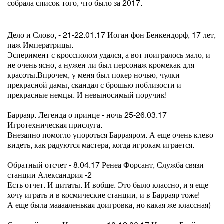
собрала список того, что было за 2017.
Дело и Слово, - 21-22.01.17 Иоган фон Бенкендорф, 17 лет,
паж Императрицы.
Эсперимент с кроссполом удался, а вот поигралось мало, и
не очень ясно, а нужен ли был персонаж кромекак для
красоты.Впрочем, у меня был покер ночью, чулки
прекрасной дамы, скандал с брошью поблизости и
прекрасные немцы. И невыносимый поручик!
Барраяр. Легенда о принце - ночь 25-26.03.17
Игротехническая прислуга.
Внезапно помогло упороться Барраяром. А еще очень клево
видеть, как радуются мастера, когда игрокам играется.
Обратный отсчет - 8.04.17 Ренеа Форсант, Служба связи
станции Александрия -2
Есть отчет. И цитаты. И вобще. Это было классно, и я еще
хочу играть и в космические станции, и в Барраяр тоже!
А еще была мааааленькая доигровка, но какая же классная)