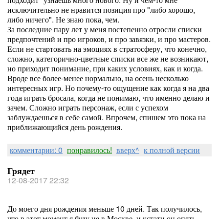
исключительно не нравится позиция про "либо хорошо,
либо ничего". Не знаю пока, чем.
За последние пару лет у меня постепенно отросли списки
предпочтений и про игроков, и про завязки, и про мастеров.
Если не стартовать на эмоциях в стратосферу, что конечно,
сложно, категорично-цветные списки все же не возникают,
но приходит понимание, при каких условиях, как и когда.
Вроде все более-менее нормально, на осень несколько
интересных игр. Но почему-то ощущение как когда я на два
года играть бросала, когда не понимаю, что именно делаю и
зачем. Сложно играть персонаж, если с успехом
заблуждаешься в себе самой. Впрочем, спишем это пока на
приближающийся день рождения.
комментарии: 0
понравилось!
вверх^
к полной версии
Грядет
12-08-2017 22:32
До моего дня рождения меньше 10 дней. Так получилось,
что в этот момент я буду не в Москве, и кстати он опять