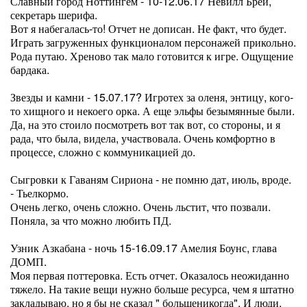
Славный город Ноттингем - 10-12.06.17 Невилл Брей,
секретарь шерифа.
Вот я набегалась-то! Отчет не дописан. Не факт, что будет.
Играть загруженных функционалом персонажей прикольно.
Рода путаю. Хреново так мало готовится к игре. Ощущение
бардака.
Звезды и камни - 15.07.17? Игротех за оленя, энтицу, кого-
то хищного и некоего орка. А еще эльфы безымянные были.
Да, на это стоило посмотреть вот так вот, со стороны, и я
рада, что была, видела, участвовала. Очень комфортно в
процессе, сложно с коммуникацией до.
Сыгровки к Гаваням Сириона - не помню дат, июль, вроде.
- Тьелкормо.
Очень легко, очень сложно. Очень льстит, что позвали.
Поняла, за что можно любить ПД.
Узник Азкабана - ночь 15-16.09.17 Амелия Боунс, глава
ДОМП.
Моя первая поттеровка. Есть отчет. Оказалось неожиданно
тяжело. На такие вещи нужно больше ресурса, чем я штатно
закладываю, но я бы не сказал " большеникогда". И люди,