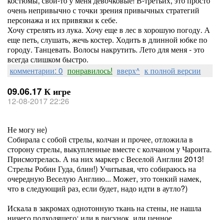
костюмы, свои-то у меня девочковые! В-третьих, это просто
очень непривычно с точки зрения привычных стратегий
персонажа и их привязки к себе.
Хочу стрелять из лука. Хочу еще в лес в хорошую погоду. А
еще петь, слушать, жечь костер. Ходить в длинной юбке по
городу. Танцевать. Волосы накрутить. Лето для меня - это
всегда слишком быстро.
комментарии: 0
понравилось!
вверх^
к полной версии
09.06.17 К игре
12-08-2017 22:26
Не могу не)
Собирала с собой стрелы, колчан и прочее, отложила в
сторону стрелы, выкупленные вместе с колчаном у Чароита.
Присмотрелась. А на них маркер с Веселой Англии 2013!
Стрелы Робин Гуда, блин!) Учитывая, что собираюсь на
очередную Веселую Англию... Может, это тонкий намек,
что в следующий раз, если будет, надо идти в аутло?)
Искала в закромах однотонную ткань на стены, не нашла
ничего подходящего: или в рисунок, или ценное.