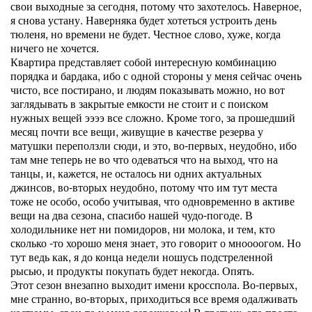
свои выходные за сегодня, потому что захотелось. Наверное,
я снова устану. Наверняка будет хотеться устроить день
тюленя, но времени не будет. Честное слово, хуже, когда
ничего не хочется.
Квартира представляет собой интересную комбинацию
порядка и бардака, ибо с одной стороны у меня сейчас очень
чисто, все постирано, и людям показывать можно, но вот
заглядывать в закрытые емкости не стоит и с поиском
нужных вещей ээээ все сложно. Кроме того, за прошедший
месяц почти все вещи, живущие в качестве резерва у
матушки переползли сюди, и это, во-первых, неудобно, ибо
там мне теперь не во что одеваться что на выход, что на
танцы, и, кажется, не осталось ни одних актуальных
джинсов, во-вторых неудобно, потому что им тут места
тоже не особо, особо учитывая, что одновременно в активе
вещи на два сезона, спасибо нашей чудо-погоде. В
холодильнике нет ни помидоров, ни молока, и тем, кто
сколько -то хорошо меня знает, это говорит о мноооогом. Но
тут ведь как, я до конца недели ношусь подстреленной
рысью, и продукты покупать будет некогда. Опять.
Этот сезон внезапно выходит имени кросспола. Во-первых,
мне странно, во-вторых, приходиться все время одалживать