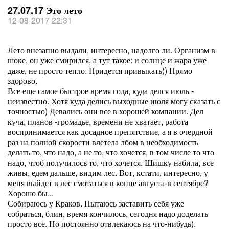
27.07.17 Это лето
12-08-2017 22:31
Лето внезапно выдали, интересно, надолго ли. Организм в
шоке, он уже смирился, а тут такое: и солнце и жара уже
даже, не просто тепло. Придется привыкать)) Прямо
здорово.
Все еще самое быстрое время года, куда делся июль -
неизвестно. Хотя куда делись выходные июля могу сказать с
точностью) Девались они все в хорошей компании. Дел
куча, планов -громадье, времени не хватает, работа
воспринимается как досадное препятствие, а я в очердной
раз на полной скорости влетела лбом в необходимость
делать то, что надо, а не то, что хочется, в том числе то что
надо, чтоб получилось то, что хочется. Шишку набила, все
живы, едем дальше, видим лес. Вот, кстати, интересно, у
меня выйдет в лес смотаться в конце августа-в сентябре?
Хорошо бы...
Собираюсь у Краков. Пытаюсь заставить себя уже
собраться, блин, время кончилось, сегодня надо доделать
просто все. Но постоянно отвлекаюсь на что-нибудь).