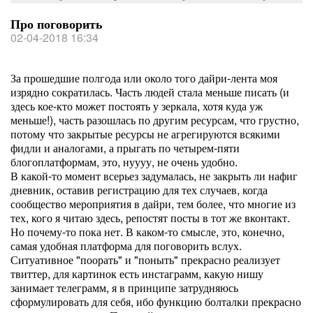
Про поговорить
02-04-2018 16:34
За прошедшие полгода или около того дайри-лента моя
изрядно сократилась. Часть людей стала меньше писать (и
здесь кое-кто может постоять у зеркала, хотя куда уж
меньше!), часть разошлась по другим ресурсам, что грустно,
потому что закрытые ресурсы не агрегируются всякими
фидли и аналогами, а прыгать по четырем-пяти
блогоплатформам, это, нуууу, не очень удобно.
В какой-то момент всерьез задумалась, не закрыть ли нафиг
дневник, оставив регистрацию для тех случаев, когда
сообщество мероприятия в дайри, тем более, что многие из
тех, кого я читаю здесь, репостят посты в тот же вконтакт.
Но почему-то пока нет. В каком-то смысле, это, конечно,
самая удобная платформа для поговорить вслух.
Ситуативное "поорать" и "поныть" прекрасно реализует
твиттер, для картинок есть инстаграмм, какую нишу
занимает телеграмм, я в принципе затрудняюсь
сформулировать для себя, ибо функцию болталки прекрасно