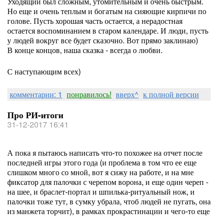
Уходящий был сложным, утомительным и очень быстрым.
Но еще и очень теплым и богатым на сияющие кирпичи по
голове. Пусть хорошая часть остается, а нерадостная
остается воспоминанием в старом календаре. И люди, пусть
у людей вокруг все будет сказочно. Вот прямо заклинаю)
В конце концов, наша сказка - всегда о любви.
С наступающим всех)
комментарии: 1
понравилось!
вверх^
к полной версии
Про РИ-итоги
31-12-2017 16:41
А пока я пытаюсь написать что-то похожее на отчет после
последней игры этого года (и проблема в том что ее еще
слишком много со мной, вот я сижу на работе, и на мне
фиксатор для палочки с черепом ворона, и еще один череп -
на шее, и браслет-портал и шпилька-ритуальный нож, и
палочки тоже тут, в сумку убрала, чтоб людей не пугать, она
из манжета торчит), в рамках прокрастинации и чего-то еще