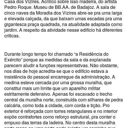
Casa dos Vizires. Acrílico sobre isso madeira, do artista
Pedro Roque. Museu de BB.AA. de Badajoz. A sala de
cinco naves da Moradia dos Vizires abre-se pra uma larga
e elevada calçada, da que baixam umas escadas pra uma
gigantesca praça quadrada, na atualidade adaptada como
jardim. A respeito da atividade nesse edifício há diferentes
críticas.
Durante longo tempo foi chamado “a Residência do
Exército” porque as medidas da sala e da explanada
parecem aludir a funções representativas. Não obstante,
nos dias de hoje acredita-se que o edifício estava a
insistência do pessoal encarregue da administração. A
medina esteve cercada por uma grossa muralha, que
constitui mais um limite que um aparelho militar
estritamente defensivo. Apenas foi escavado o trecho
central da muralha norte, construída com silhares de pedra
calcária, como toda a cidade, com corda e tição. Pro
exterior é reforçada com torres retangulares e no interior
expõe contrafortes como reforço estrutural, pra conter o
empuxo das terras da ladeira. No centro desta muralha