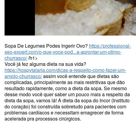
Sopa De Legumes Podes Ingerir Ovo?
https://professional-
seo-expert.com/o-que-voce-pod...a-aprontar-um-otimo-
churrasco/
/h1>
Você já fez alguma dieta na sua vida?
https://hospytalaria.com/dicas-a-respeito-como-fazer-um-
amplo-churrasco/
assim você entende que dietas são
complicadas, principalmente as mais restritivas que dão
resultado rapidamente, como a dieta da sopa. Se mesmo
desse modo você quer saber um pouco mais a respeito da
dieta da sopa, vamos lá! A dieta da sopa do Incor (Instituto
do coração) foi construída sobretudo para pacientes com
problemas cardíacos e necessitam emagrecer de forma
acelerada pra processos cirúrgicos.