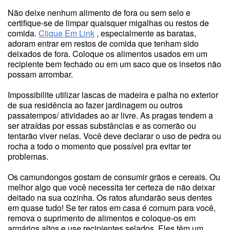
Não deixe nenhum alimento de fora ou sem selo e
certifique-se de limpar quaisquer migalhas ou restos de
comida.
Clique Em Link
, especialmente as baratas,
adoram entrar em restos de comida que tenham sido
deixados de fora. Coloque os alimentos usados em um
recipiente bem fechado ou em um saco que os insetos não
possam arrombar.
Impossibilite utilizar lascas de madeira e palha no exterior
de sua residência ao fazer jardinagem ou outros
passatempos/ atividades ao ar livre. As pragas tendem a
ser atraídas por essas substâncias e as comerão ou
tentarão viver nelas. Você deve declarar o uso de pedra ou
rocha a todo o momento que possível pra evitar ter
problemas.
Os camundongos gostam de consumir grãos e cereais. Ou
melhor algo que você necessita ter certeza de não deixar
deitado na sua cozinha. Os ratos afundarão seus dentes
em quase tudo! Se ter ratos em casa é comum para você,
remova o suprimento de alimentos e coloque-os em
armários altos e use recipientes selados. Eles têm um