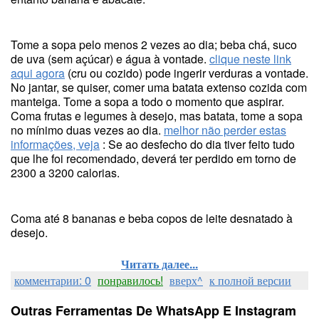
Tome a sopa pelo menos 2 vezes ao dia; beba chá, suco
de uva (sem açúcar) e água à vontade.
clique neste link
aqui agora
(cru ou cozido) pode ingerir verduras a vontade.
No jantar, se quiser, comer uma batata extenso cozida com
manteiga. Tome a sopa a todo o momento que aspirar.
Coma frutas e legumes à desejo, mas batata, tome a sopa
no mínimo duas vezes ao dia.
melhor não perder estas
informações, veja
: Se ao desfecho do dia tiver feito tudo
que lhe foi recomendado, deverá ter perdido em torno de
2300 a 3200 calorias.
Coma até 8 bananas e beba copos de leite desnatado à
desejo.
Читать далее...
комментарии: 0
понравилось!
вверх^
к полной версии
Outras Ferramentas De WhatsApp E Instagram