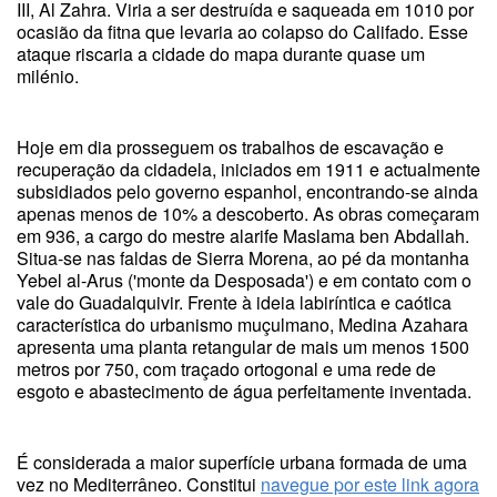
III, Al Zahra. Viria a ser destruída e saqueada em 1010 por
ocasião da fitna que levaria ao colapso do Califado. Esse
ataque riscaria a cidade do mapa durante quase um
milénio.
Hoje em dia prosseguem os trabalhos de escavação e
recuperação da cidadela, iniciados em 1911 e actualmente
subsidiados pelo governo espanhol, encontrando-se ainda
apenas menos de 10% a descoberto. As obras começaram
em 936, a cargo do mestre alarife Maslama ben Abdallah.
Situa-se nas faldas de Sierra Morena, ao pé da montanha
Yebel al-Arus ('monte da Desposada') e em contato com o
vale do Guadalquivir. Frente à ideia labiríntica e caótica
característica do urbanismo muçulmano, Medina Azahara
apresenta uma planta retangular de mais um menos 1500
metros por 750, com traçado ortogonal e uma rede de
esgoto e abastecimento de água perfeitamente inventada.
É considerada a maior superfície urbana formada de uma
vez no Mediterrâneo. Constitui
navegue por este link agora