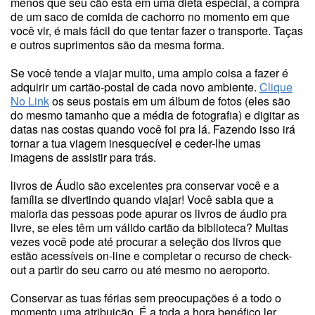
menos que seu cão está em uma dieta especial, a compra
de um saco de comida de cachorro no momento em que
você vir, é mais fácil do que tentar fazer o transporte. Taças
e outros suprimentos são da mesma forma.
Se você tende a viajar muito, uma amplo coisa a fazer é
adquirir um cartão-postal de cada novo ambiente.
Clique
No Link
os seus postais em um álbum de fotos (eles são
do mesmo tamanho que a média de fotografia) e digitar as
datas nas costas quando você foi pra lá. Fazendo isso irá
tornar a tua viagem inesquecível e ceder-lhe umas
imagens de assistir para trás.
livros de Áudio são excelentes pra conservar você e a
família se divertindo quando viajar! Você sabia que a
maioria das pessoas pode apurar os livros de áudio pra
livre, se eles têm um válido cartão da biblioteca? Muitas
vezes você pode até procurar a seleção dos livros que
estão acessíveis on-line e completar o recurso de check-
out a partir do seu carro ou até mesmo no aeroporto.
Conservar as tuas férias sem preocupações é a todo o
momento uma atribuição. É a toda a hora benéfico ler