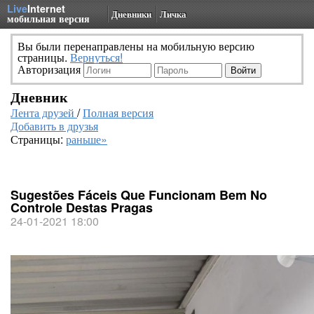
Live
Internet
Дневники
Личка
мобильная версия
Вы были перенаправлены на мобильную версию
страницы.
Вернуться!
Авторизация
Дневник
Лента друзей
/
Полная версия
Добавить в друзья
Страницы:
раньше»
Sugestões Fáceis Que Funcionam Bem No
Controle Destas Pragas
24-01-2021 18:00