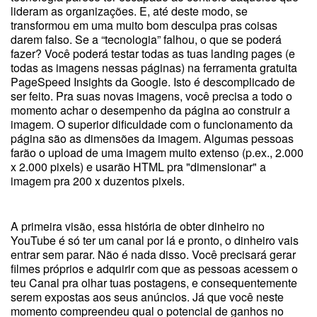
lideram as organizações. E, até deste modo, se
transformou em uma muito bom desculpa pras coisas
darem falso. Se a “tecnologia” falhou, o que se poderá
fazer? Você poderá testar todas as tuas landing pages (e
todas as imagens nessas páginas) na ferramenta gratuita
PageSpeed Insights da Google. Isto é descomplicado de
ser feito. Pra suas novas imagens, você precisa a todo o
momento achar o desempenho da página ao construir a
imagem. O superior dificuldade com o funcionamento da
página são as dimensões da imagem. Algumas pessoas
farão o upload de uma imagem muito extenso (p.ex., 2.000
x 2.000 pixels) e usarão HTML pra "dimensionar" a
imagem pra 200 x duzentos pixels.
A primeira visão, essa história de obter dinheiro no
YouTube é só ter um canal por lá e pronto, o dinheiro vais
entrar sem parar. Não é nada disso. Você precisará gerar
filmes próprios e adquirir com que as pessoas acessem o
teu Canal pra olhar tuas postagens, e consequentemente
serem expostas aos seus anúncios. Já que você neste
momento compreendeu qual o potencial de ganhos no