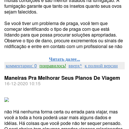
muitas condições e são melhor tratados na fumigação. A
fumigação garante que tanto os insetos quanto seus ovos
sejam falecidos.
Se você tiver um problema de praga, você tem que
começar identificando o tipo de praga com que está
lidando para que possa procurar soluções apropriadas.
Observe o tipo de dano, procure excrementos ou sinais de
nidificação e entre em contato com um profissional se não
Читать далее...
комментарии: 0
понравилось!
вверх^
к полной версии
Maneiras Pra Melhorar Seus Planos De Viagem
16-12-2020 10:15
não Há nenhuma forma certa ou errada para viajar, mas
você a toda a hora poderá usar mais alguns dados e
idéias. Há coisas que você pode não ter sequer pensado.
O post abaixo tem algumas grandes viagens relacionadas