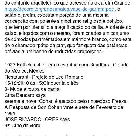
do conjunto arquitetônico que acrescenta o Jardim Grande.
https://decorei.org/artesanatos/vaso-de-garrafa-pet/
, o
salão e jardim, executam porção de uma mesma
concepção com potente simbolismo religioso e político,
que tem por utensílio a magnificação do califa. A oriente do
salão, e ligados com o mesmo, foram criados um conjunto
de cômodos pavimentados em mármore branco, como esta
de o chamado “pátio da pia”, que faz quota das estâncias
prévias a um banho de reduzidas proporções.
1937 Edificio calle Lerma esquina com Guadiana, Cidade
do México, México
Restaurant - Projeto de Leo Romano
15/12/2010 às 15:Cinquenta e três
8- Mude a roupa de cama
Gina Bancaro says
setenta e nove "Gohan é atacado pelo impiedoso Freeza"
A Resposta de Son Gohan vinte e sete de Fevereiro de
1991
JOSÉ RICARDO LOPES says
9º: Olho de vidro