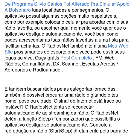
De Programa Silvio Santos Foi Alterado Pra Simular Apoio
A Bolsonaro
tuas localidades e por segmentos. O
aplicativo possui algumas opções muito respeitáveis,
como por exemplo colocar o celular pra acordar com o sua
rádio favorita, ou escolher qual momento você quer que o
aplicativo desligue automaticamente. Você bem como
podes acrescentar as tuas rádios favoritas a uma lista para
facilitar acha-las. O RadiosNet também tem uma
Meu Web
Site
pros amantes de esporte onde você pode ouvir seus
jogos ao vivo. Ouça grátis
Post Completo
, FM, Web
Rádios, Comunitárias, DX, Scanner, Escutas Aéreas /
Aeroportos e Radioamador.
E também buscar rádios pelas categorias fornecidas,
também é possível procurar uma rádio digitando o teu
nome, povo ou cidade. O sinal de Internet está fraco ou
instável? O RadiosNet tenta se reconectar
automaticamente ao streaming da rádio. O RadiosNet
detém a função Sleep (Temporizador) que possibilita o
aplicativo desligar-se automaticamente. Controle a
reprodução da rádio (Start/Stop) diretamente pela barra de