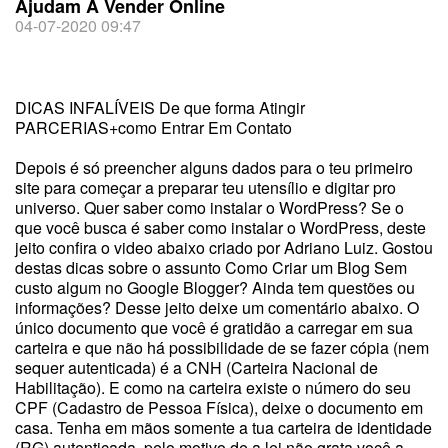
Ajudam A Vender Online
04-07-2020 09:47
DICAS INFALÍVEIS De que forma Atingir
PARCERIAS+como Entrar Em Contato
Depois é só preencher alguns dados para o teu primeiro
site para começar a preparar teu utensílio e digitar pro
universo. Quer saber como instalar o WordPress? Se o
que você busca é saber como instalar o WordPress, deste
jeito confira o video abaixo criado por Adriano Luiz. Gostou
destas dicas sobre o assunto Como Criar um Blog Sem
custo algum no Google Blogger? Ainda tem questões ou
informações? Desse jeito deixe um comentário abaixo. O
único documento que você é gratidão a carregar em sua
carteira e que não há possibilidade de se fazer cópia (nem
sequer autenticada) é a CNH (Carteira Nacional de
Habilitação). E como na carteira existe o número do seu
CPF (Cadastro de Pessoa Física), deixe o documento em
casa. Tenha em mãos somente a tua carteira de identidade
(RG) autenticada, pelo motivo de a lei não grata você a