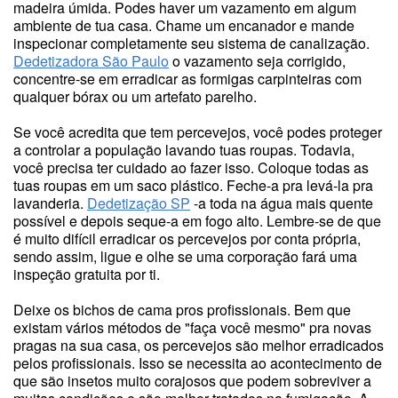
madeira úmida. Podes haver um vazamento em algum
ambiente de tua casa. Chame um encanador e mande
inspecionar completamente seu sistema de canalização.
Dedetizadora São Paulo
o vazamento seja corrigido,
concentre-se em erradicar as formigas carpinteiras com
qualquer bórax ou um artefato parelho.
Se você acredita que tem percevejos, você podes proteger
a controlar a população lavando tuas roupas. Todavia,
você precisa ter cuidado ao fazer isso. Coloque todas as
tuas roupas em um saco plástico. Feche-a pra levá-la pra
lavanderia.
Dedetização SP
-a toda na água mais quente
possível e depois seque-a em fogo alto. Lembre-se de que
é muito difícil erradicar os percevejos por conta própria,
sendo assim, ligue e olhe se uma corporação fará uma
inspeção gratuita por ti.
Deixe os bichos de cama pros profissionais. Bem que
existam vários métodos de "faça você mesmo" pra novas
pragas na sua casa, os percevejos são melhor erradicados
pelos profissionais. Isso se necessita ao acontecimento de
que são insetos muito corajosos que podem sobreviver a