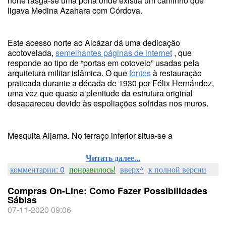
norte rasga-se uma porta onde existia um caminho que
ligava Medina Azahara com Córdova.
Este acesso norte ao Alcázar dá uma dedicação
acotovelada,
semelhantes páginas de internet
, que
responde ao tipo de “portas em cotovelo” usadas pela
arquitetura militar islâmica. O que
fontes
à restauração
praticada durante a década de 1930 por Félix Hernández,
uma vez que quase a plenitude da estrutura original
desapareceu devido às espoliações sofridas nos muros.
Mesquita Aljama. No terraço inferior situa-se a
Читать далее...
комментарии: 0
понравилось!
вверх^
к полной версии
Compras On-Line: Como Fazer Possibilidades
Sábias
07-11-2020 09:06