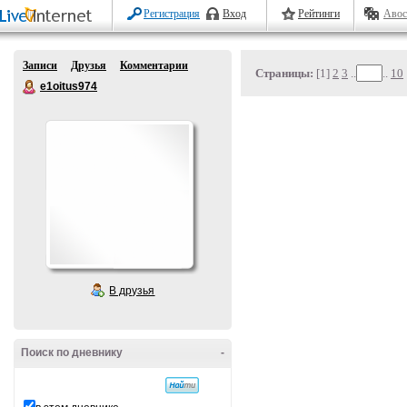
Регистрация
Вход
Рейтинги
Авос
Записи
Друзья
Комментарии
Страницы:
[1]
2
3
..
..
10
e1oitus974
В друзья
Поиск по дневнику
-