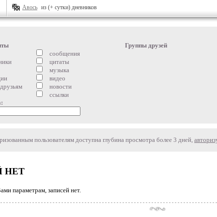
Авось
из (+ сутки) дневников
нты
Группы друзей
сообщения
ники
цитаты
музыка
ции
видео
 друзьям
новости
ссылки
:
изованным пользователям доступна глубина просмотра более 3 дней,
авториз
 НЕТ
ми параметрам, записей нет.