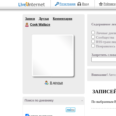
Регистрация
Вход
Рейтинги
Записи
Друзья
Комментарии
Содержимое ле
Cook Wallace
Личные днев
Сообщества
RSS-трансля
Понравилось
Запретить слова
Внимание!
Автор
В друзья
ЗАПИСЕЙ
Поиск по дневнику
-
По выбранным Ва