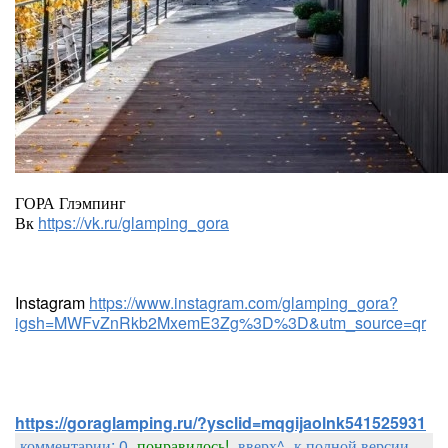
ГОРА Глэмпинг
Вк
https://vk.ru/glamping_gora
Instagram
https://www.instagram.com/glamping_gora?
igsh=MWFvZnRkb2MxemE3Zg%3D%3D&utm_source=qr
https://goraglamping.ru/?ysclid=mqgijaolnk541525931
комментарии: 0
понравилось!
вверх^
к полной версии