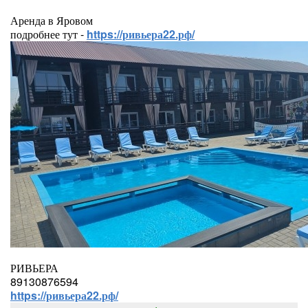
Аренда в Яровом
подробнее тут -
https://ривьера22.рф/
РИВЬЕРА
89130876594
https://ривьера22.рф/