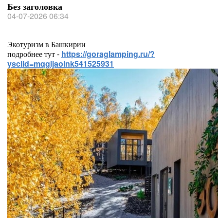
Без заголовка
04-07-2026 06:34
Экотуризм в Башкирии
подробнее тут -
https://goraglamping.ru/?
ysclid=mqgijaolnk541525931