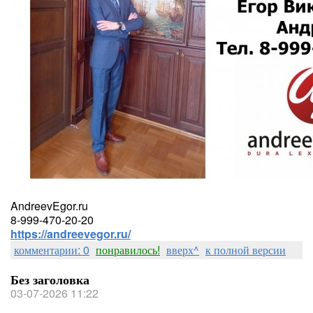
AndreevEgor.ru
8-999-470-20-20
https://andreevegor.ru/
комментарии: 0
понравилось!
вверх^
к полной версии
Без заголовка
03-07-2026 11:22