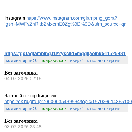
Instagram
https://www.instagram.com/glamping_gora?
igsh=MWFvZnRkb2MxemE3Zg%3D%3D&utm_source=qr
https://goraglamping.ru/?ysclid=mqgijaolnk541525931
комментарии: 0
понравилось!
вверх^
к полной версии
Без заголовка
04-07-2026 02:16
Частный сектор Кацивели -
https://ok.ru/group/70000035469564/topic/157026514895100
комментарии: 0
понравилось!
вверх^
к полной версии
Без заголовка
03-07-2026 23:48