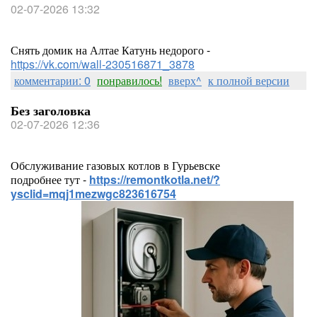
02-07-2026 13:32
Снять домик на Алтае Катунь недорого -
https://vk.com/wall-230516871_3878
комментарии: 0
понравилось!
вверх^
к полной версии
Без заголовка
02-07-2026 12:36
Обслуживание газовых котлов в Гурьевске
подробнее тут -
https://remontkotla.net/?
ysclid=mqj1mezwgc823616754