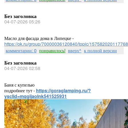
Без заголовка
04-07-2026 05:26
Масло для фасада дома в Липецке -
https://ok.ru/group/70000036120840/topic/157582020117768
комментарии: 0
понравилось!
вверх^
к полной версии
Без заголовка
04-07-2026 02:58
Баня с купелью
подробнее тут -
https://goraglamping.ru/?
ysclid=mqgijaolnk541525931