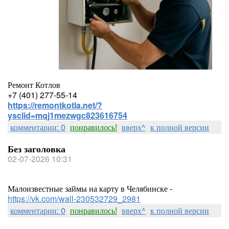
Ремонт Котлов
+7 (401) 277-55-14
https://remontkotla.net/?
ysclid=mqj1mezwgc823616754
комментарии: 0
понравилось!
вверх^
к полной версии
Без заголовка
02-07-2026 10:31
Малоизвестные займы на карту в Челябинске -
https://vk.com/wall-230532729_2981
комментарии: 0
понравилось!
вверх^
к полной версии