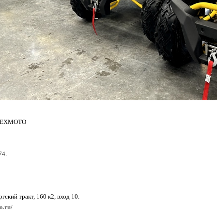
REXMOTO
74.
ргский тракт, 160 к2, вход 10.
o.ru/