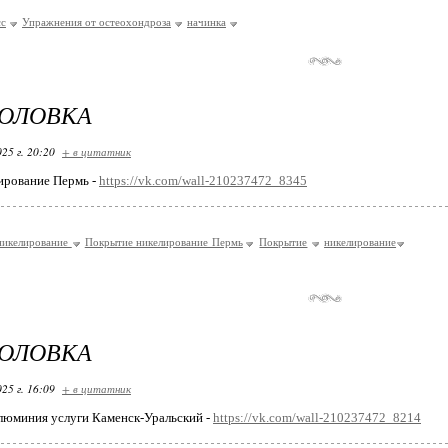
сс
Упражнения от остеохондроза
начинка
ГОЛОВКА
25 г. 20:20
+ в цитатник
ирование Пермь -
https://vk.com/wall-210237472_8345
никелирование
Покрытие никелирование Пермь
Покрытие
никелирование
ГОЛОВКА
25 г. 16:09
+ в цитатник
люминия услуги Каменск-Уральский -
https://vk.com/wall-210237472_8214