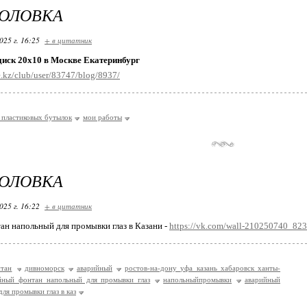
ГОЛОВКА
025 г. 16:25
+ в цитатник
диск 20х10 в Москве Екатеринбург
.kz/club/user/83747/blog/8937/
 пластиковых бутылок
мои работы
ГОЛОВКА
025 г. 16:22
+ в цитатник
н напольный для промывки глаз в Казани -
https://vk.com/wall-210250740_82
тан
дивноморск
аварийный
ростов-на-дону уфа казань хабаровск ханты-
йный фонтан напольный для промывки глаз
напольныйпромывки
аварийный
ля промывки глаз в каз