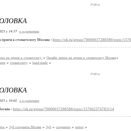
ГОЛОВКА
025 г. 14:57
+ в цитатник
а прием к стоматологу Москва -
https://ok.ru/group/70000037288586/topic/15
пись на прием к стоматологу
Онлайн запись на прием к стоматологу Москва
рием
стоматологу
hand-made
ГОЛОВКА
025 г. 10:02
+ в цитатник
осква -
https://ok.ru/group/70000037288586/topic/157602374783114
нить
Зуб сохранить Москва
Зуб
сохранить
nature