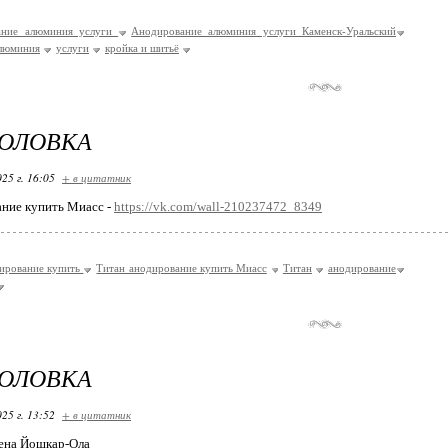
ание алюминия услуги
Анодирование алюминия услуги Каменск-Уральский
люминия
услуги
кройка и шитьё
ГОЛОВКА
25 г. 16:05
+ в цитатник
ние купить Миасс -
https://vk.com/wall-210237472_8349
ирование купить
Титан анодирование купить Миасс
Титан
анодирование
ГОЛОВКА
25 г. 13:52
+ в цитатник
ена Йошкар-Ола