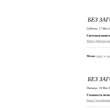
БЕЗ ЗА
Суббота, 17 Мая 2
Световая панел
https://farexpo.
Метки:
театр
пр
БЕЗ ЗА
Пятница, 16 Мая 2
Стоимость печа
https://goodgame