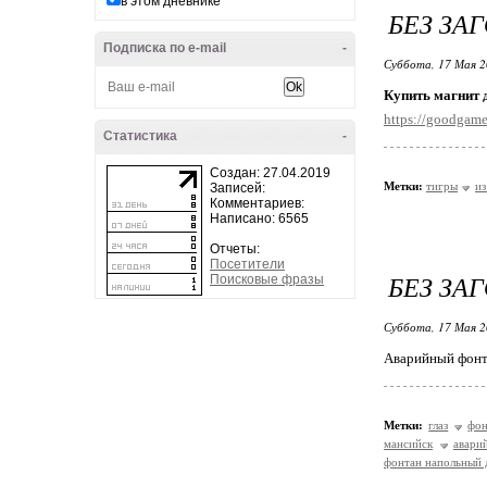
в этом дневнике
БЕЗ ЗА
Подписка по e-mail
-
Суббота, 17 Мая 2
Купить магнит 
https://goodgame
Статистика
-
Создан: 27.04.2019
Метки:
тигры
из
Записей:
Комментариев:
Написано: 6565
Отчеты:
Посетители
БЕЗ ЗА
Поисковые фразы
Суббота, 17 Мая 2
Аварийный фонта
Метки:
глаз
фон
мансийск
авари
фонтан напольный д