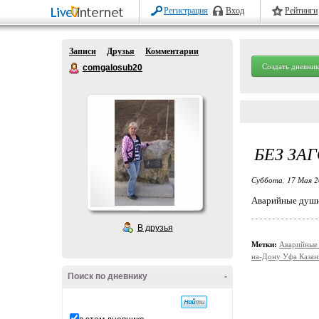
Регистрация
Вход
Рейтинги
Записи
Друзья
Комментарии
Создать дневник
comgalosub20
БЕЗ ЗА
Суббота, 17 Мая 2
Аварийные души
В друзья
Метки:
Аварийные
на-Дону Уфа Казан
Поиск по дневнику
-