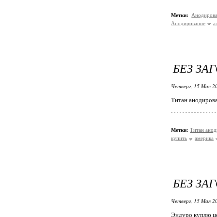
Метки:
Анодиров
Анодирование
а
БЕЗ ЗА
Четверг, 15 Мая 20
Титан анодирова
Метки:
Титан анод
купить
америка
БЕЗ ЗА
Четверг, 15 Мая 20
Эндуро куплю ц