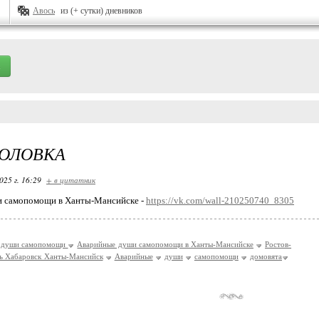
Авось
из (+ сутки) дневников
ГОЛОВКА
025 г. 16:29
+ в цитатник
 самопомощи в Ханты-Мансийске -
https://vk.com/wall-210250740_8305
 души самопомощи
Аварийные души самопомощи в Ханты-Мансийске
Ростов-
ь Хабаровск Ханты-Мансийск
Аварийные
души
самопомощи
домовята