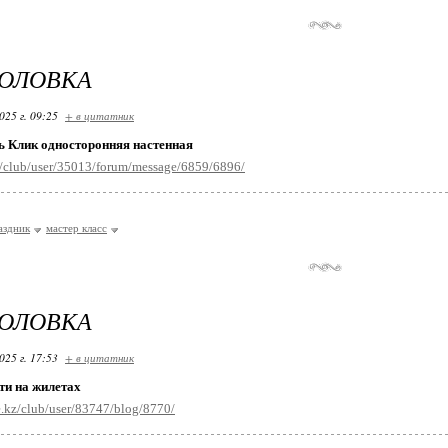
ГОЛОВКА
025 г. 09:25
+ в цитатник
ь Клик односторонняя настенная
ru/club/user/35013/forum/message/6859/6896/
аздник
мастер класс
ГОЛОВКА
025 г. 17:53
+ в цитатник
ти на жилетах
.kz/club/user/83747/blog/8770/