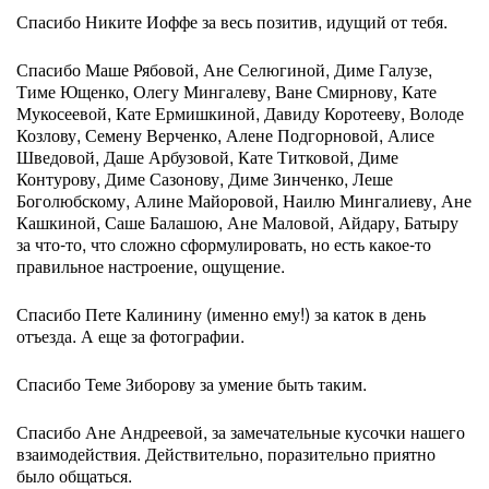
Спасибо Никите Иоффе за весь позитив, идущий от тебя.
Спасибо Маше Рябовой, Ане Селюгиной, Диме Галузе,
Тиме Ющенко, Олегу Мингалеву, Ване Смирнову, Кате
Мукосеевой, Кате Ермишкиной, Давиду Коротееву, Володе
Козлову, Семену Верченко, Алене Подгорновой, Алисе
Шведовой, Даше Арбузовой, Кате Титковой, Диме
Контурову, Диме Сазонову, Диме Зинченко, Леше
Боголюбскому, Алине Майоровой, Наилю Мингалиеву, Ане
Кашкиной, Саше Балашою, Ане Маловой, Айдару, Батыру
за что-то, что сложно сформулировать, но есть какое-то
правильное настроение, ощущение.
Спасибо Пете Калинину (именно ему!) за каток в день
отъезда. А еще за фотографии.
Спасибо Теме Зиборову за умение быть таким.
Спасибо Ане Андреевой, за замечательные кусочки нашего
взаимодействия. Действительно, поразительно приятно
было общаться.