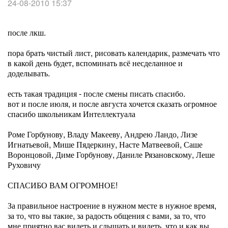
24-08-2010 15:37
после лкш.
пора брать чистый лист, рисовать календарик, размечать что
в какой день будет, вспоминать всё несделанное и
доделывать.
есть такая традиция - после смены писать спасибо.
вот и после июля, и после августа хочется сказать огромное
спасибо школьникам Интеллектуала
Роме Горбунову, Владу Макееву, Андрею Ландо, Лизе
Игнатьевой, Мише Пядеркину, Насте Матвеевой, Саше
Воронцовой, Диме Горбунову, Даниле Рязановскому, Леше
Руховичу
СПАСИБО ВАМ ОГРОМНОЕ!
За правильное настроение в нужном месте в нужное время,
за то, что вы такие, за радость общения с вами, за то, что
мне приятно вас видеть и слышать и видеть, что и как вы