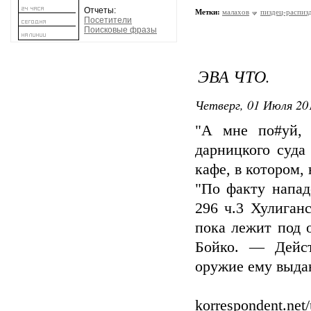
Отчеты:
Метки:
малахов
пиздец-распиз
Посетители
Поисковые фразы
ЭВА ЧТО.
Четверг, 01 Июля 201
"А мне по#уй, 
дарницкого суда
кафе, в котором,
"По факту напад
296 ч.3 Хулиган
пока лежит под 
Бойко. — Дейст
оружие ему выда
korrespondent.net