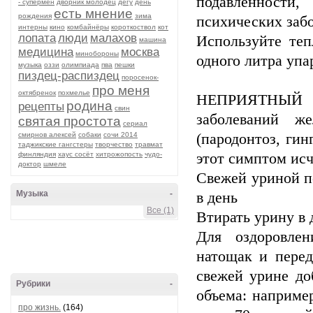
подавленности,
- супермен
дворник молодец
дегу
день
есть мнение
рождения
зима
психических заб
интерны
кино
комбайнёры
короткоствол
кот
лопата
люди
малахов
Используйте те
машина
медицина
москва
минобороны
одного литра уп
музыка
оззи
олимпиада
пва
пешки
пиздец-распиздец
поросенок-
про меня
октябренок
похмелье
НЕПРИЯТНЫЙ 
родина
рецепты
свин
заболеваний ж
святая простота
сериал
смирнов алексей
собаки
сочи 2014
(пародонтоз, гин
таджикские гангстеры
творчество
травмат
финляндия
хаус сосёт
хитрожопость
чудо-
этот симптом исч
доктор
шмеле
Свежей уриной по
Музыка
-
в день
Все (1)
Втирать урину в
Для оздоровле
натощак и перед
свежей урине до
Рубрики
-
объема: например
про жизнь.
(164)