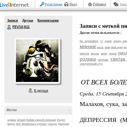
Регистрация
Вход
Рейтинги
Авос
Записи
Друзья
Комментарии
Записи с меткой п
FEV10-011
Другие метки пользователя ↓
the expendables
v1
админ
астрид лин
мнение
жесть
зима
иван жрёт
иг
пиз
новости
паззлы
песни
пешки
родина
святая
сбербанк
электрический стул
ОТ ВСЕХ БОЛЕ
В друзья
Среда, 15 Сентября 2
Малахов, сука, з
Метки
-
ДЕПРЕССИЯ (МЕ
админ
армия
байки скорой помощи
бодун
видос
всё правильно сделал
грызун
дворник