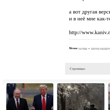
а вот другая верс
и в неё мне как-
http://www.kaniv
Метки:
родина
пиздец-распизд
Страницы: