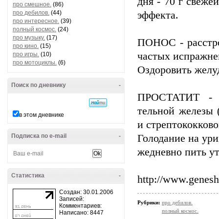
дня - 70 г свеже
про смешное.
(86)
про дебилов.
(44)
эффекта.
про интересное.
(39)
полный космос.
(24)
про музыку.
(17)
ПОНОС - расстр
про кино.
(15)
частых испражне
про игры.
(10)
про мотоциклы.
(6)
Оздоровить желу
Поиск по дневнику
-
ПРОСТАТИТ - о
тельной железы 
в этом дневнике
и стрептококково
Подписка по e-mail
-
Голодание на ури
жедневно пить ут
Статистика
-
http://www.genesh
Создан: 30.01.2006
Записей:
Рубрики:
про дебилов.
Комментариев:
полный космос.
Написано: 8447