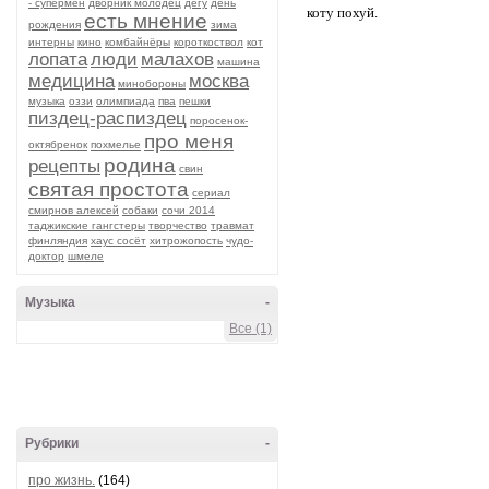
- супермен
дворник молодец
дегу
день
коту похуй.
есть мнение
рождения
зима
интерны
кино
комбайнёры
короткоствол
кот
лопата
люди
малахов
машина
медицина
москва
минобороны
музыка
оззи
олимпиада
пва
пешки
пиздец-распиздец
поросенок-
про меня
октябренок
похмелье
родина
рецепты
свин
святая простота
сериал
смирнов алексей
собаки
сочи 2014
таджикские гангстеры
творчество
травмат
финляндия
хаус сосёт
хитрожопость
чудо-
доктор
шмеле
Музыка
-
Все (1)
Рубрики
-
про жизнь.
(164)