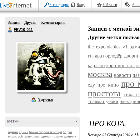
Регистрация
Вход
Рейтинги
Авос
Записи
Друзья
Комментарии
Записи с меткой з
FEV10-011
Другие метки пользо
the expendables
v1
адм
гитара
горлодёр
дворни
карлсон
короткоствол
л
москва
новости
паз
про 
еду
про кино
простота
сила е
В друзья
травмат
уёбки
электрич
ПРО КОТА.
Метки
-
админ
армия
байки скорой помощи
бодун
Четверг, 02 Сентября 2010 г. 15
видос
всё правильно сделал
грызун
дворник