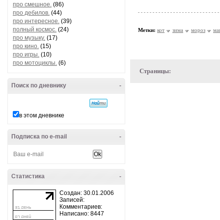
про смешное.
(86)
про дебилов.
(44)
про интересное.
(39)
полный космос.
(24)
Метки:
кот
зима
мороз
ма
про музыку.
(17)
про кино.
(15)
про игры.
(10)
про мотоциклы.
(6)
Страницы:
Поиск по дневнику
-
в этом дневнике
Подписка по e-mail
-
Статистика
-
Создан: 30.01.2006
Записей:
Комментариев:
Написано: 8447