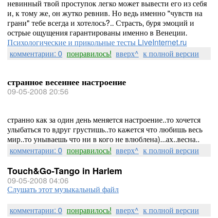
невинный твой проступок легко может вывести его из себя
и, к тому же, он жутко ревнив. Но ведь именно "чувств на
грани" тебе всегда и хотелось?.. Страсть, буря эмоций и
острые ощущения гарантированы именно в Венеции.
Психологические и прикольные тесты LiveInternet.ru
комментарии: 0
понравилось!
вверх^
к полной версии
странное весеннее настроение
09-05-2008 20:56
странно как за один день меняется настроение..то хочется
улыбаться то вдруг грустишь..то кажется что любишь весь
мир..то унываешь что ни в кого не влюблена)...ах..весна..
комментарии: 0
понравилось!
вверх^
к полной версии
Touch&Go-Tango in Harlem
09-05-2008 04:06
Слушать этот музыкальный файл
комментарии: 0
понравилось!
вверх^
к полной версии