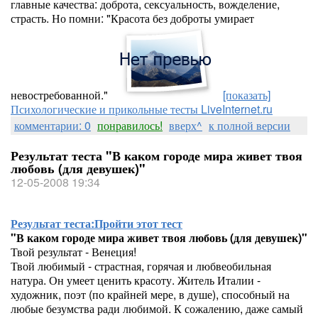
главные качества: доброта, сексуальность, вожделение,
страсть. Но помни: "Красота без доброты умирает
невостребованной."
[показать]
Психологические и прикольные тесты LiveInternet.ru
комментарии: 0
понравилось!
вверх^
к полной версии
Результат теста "В каком городе мира живет твоя
любовь (для девушек)"
12-05-2008 19:34
Результат теста:
Пройти этот тест
"В каком городе мира живет твоя любовь (для девушек)"
Твой результат - Венеция!
Твой любимый - страстная, горячая и любвеобильная
натура. Он умеет ценить красоту. Житель Италии -
художник, поэт (по крайней мере, в душе), способный на
любые безумства ради любимой. К сожалению, даже самый