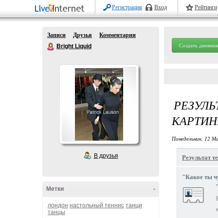
Регистрация
Вход
Рейтинги
Записи
Друзья
Комментарии
Создать дневник
Bright Liquid
РЕЗУЛЬ
КАРТИН
Понедельник, 12 Ма
В друзья
Результат те
"Какое ты ч
Метки
-
лондон
настольный теннис
танци
танцы