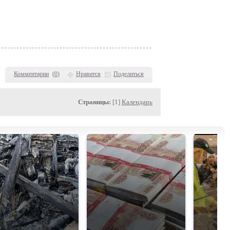
Комментарии
(
0
)
Нравится
Поделиться
Страницы:
[1]
Календарь