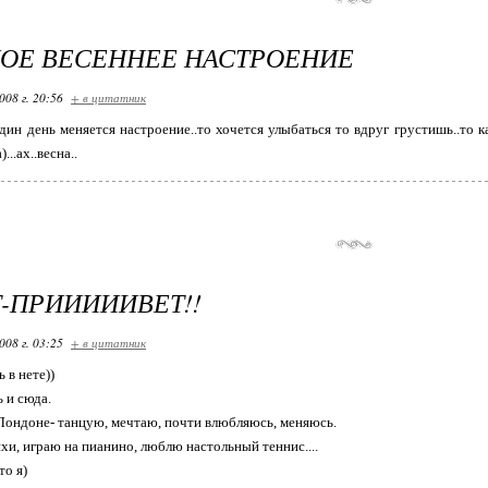
ОЕ ВЕСЕННЕЕ НАСТРОЕНИЕ
008 г. 20:56
+ в цитатник
один день меняется настроение..то хочется улыбаться то вдруг грустишь..то 
...ах..весна..
-ПРИИИИИВЕТ!!
008 г. 03:25
+ в цитатник
 в нете))
 и сюда.
в Лондоне- танцую, мечтаю, почти влюбляюсь, меняюсь.
хи, играю на пианино, люблю настольный теннис....
то я)