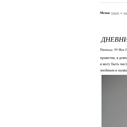
Метки:
танци
на
ДНЕВНИ
Пятница, 09 Мая 2
приветик. я дев
я могу быть чис
знойным и палящ