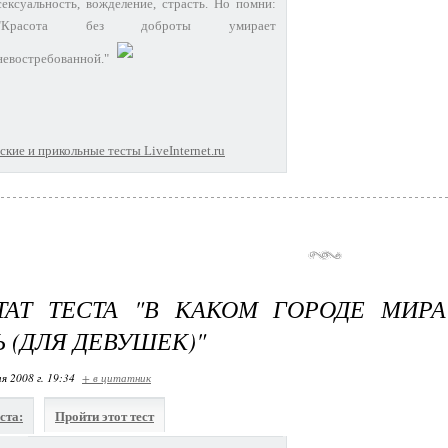
сексуальность, вожделение, страсть. Но помни:
"Красота без доброты умирает
невостребованной."
кие и прикольные тесты LiveInternet.ru
ТАТ ТЕСТА "В КАКОМ ГОРОДЕ МИР
 (ДЛЯ ДЕВУШЕК)"
я 2008 г. 19:34
+ в цитатник
ста:
Пройти этот тест