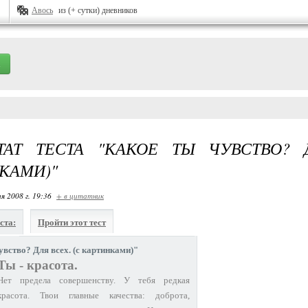
Авось
из (+ сутки) дневников
ТАТ ТЕСТА "КАКОЕ ТЫ ЧУВСТВО? 
КАМИ)"
я 2008 г. 19:36
+ в цитатник
ста:
Пройти этот тест
увство? Для всех. (с картинками)"
Ты - красота.
Нет предела совершенству. У тебя редкая
красота. Твои главные качества: доброта,