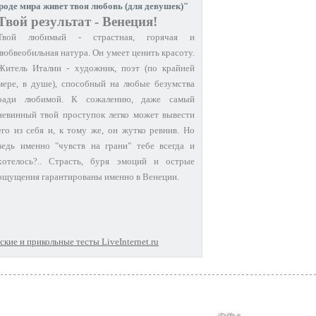
роде мира живет твоя любовь (для девушек)"
Твой результат - Венеция!
Твой любимый - страстная, горячая и
любвеобильная натура. Он умеет ценить красоту.
Житель Италии - художник, поэт (по крайней
мере, в душе), способный на любые безумства
ради любимой. К сожалению, даже самый
невинный твой проступок легко может вывести
его из себя и, к тому же, он жутко ревнив. Но
ведь именно "чувств на грани" тебе всегда и
хотелось?.. Страсть, буря эмоций и острые
ощущения гарантированы именно в Венеции.
кие и прикольные тесты LiveInternet.ru