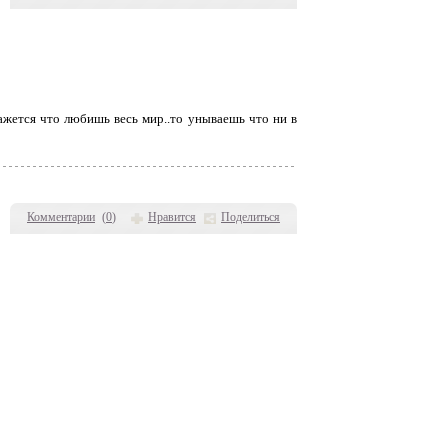
кажется что любишь весь мир..то унываешь что ни в
Комментарии
(
0
)
Нравится
Поделиться