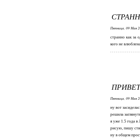
СТРАНН
Пятница, 09 Мая 2
странно как за 
кого не влюблена)
ПРИВЕТ
Пятница, 09 Мая 2
ну вот засиделась
решила заглянуть
я уже 1.5 года 
рисую, пишу сти
ну в общем прос