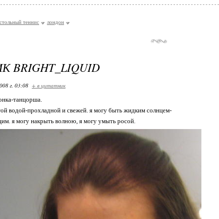
стольный теннис
лондон
К BRIGHT_LIQUID
008 г. 03:08
+ в цитатник
чoнка-танцорша.
той водой-прохладной и свежей. я могу быть жидким солнцем-
им. я могу накрыть волною, я могу умыть росой.