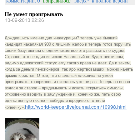
комментарии: 0
понравилось!
вверх^
к полной версии
Не умеет проигрывать
13-09-2013 22:26
Дождавшись именно дня инаугурации? теперь уже бывший
кандидат накалякал 900 с лишним жалоб и теперь готов поручить
своим безутешным сподвижникам все это развозить по судам.
Странно, что не один из исков Навальный не будет вести сам,
видимо адвокатский статус ему такого права не дает. Да и зачем,
когда за деньги пенсионеров, так яро жертвовавших, можно нанять
армию юристов. О том, что опальный «лесник» не умеет
проигрывать, говорилось и писалось уже не раз. Теперь он снова
взялся за старое – придумывать и искать «скрытые» смыслы,
откровенно вводить в заблуждение и, конечно же, петь свою
единственную песню – «обидели юродивого, отняли
http://world-keeper.livejournal.com/10998.html
копеечку».