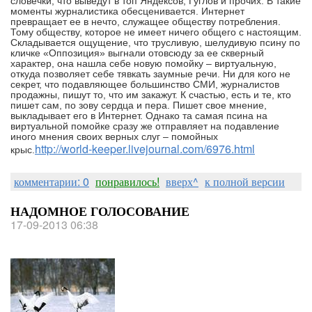
словечки, что выведут в топ Яндексов, Гуглов и прочих. В такие
моменты журналистика обесценивается. Интернет
превращает ее в нечто, служащее обществу потребления.
Тому обществу, которое не имеет ничего общего с настоящим.
Складывается ощущение, что трусливую, шелудивую псину по
кличке «Оппозиция» выгнали отовсюду за ее скверный
характер, она нашла себе новую помойку – виртуальную,
откуда позволяет себе тявкать заумные речи. Ни для кого не
секрет, что подавляющее большинство СМИ, журналистов
продажны, пишут то, что им закажут. К счастью, есть и те, кто
пишет сам, по зову сердца и пера. Пишет свое мнение,
выкладывает его в Интернет. Однако та самая псина на
виртуальной помойке сразу же отправляет на подавление
иного мнения своих верных слуг – помойных
http://world-keeper.livejournal.com/6976.html
крыс.
комментарии: 0
понравилось!
вверх^
к полной версии
НАДОМНОЕ ГОЛОСОВАНИЕ
17-09-2013 06:38