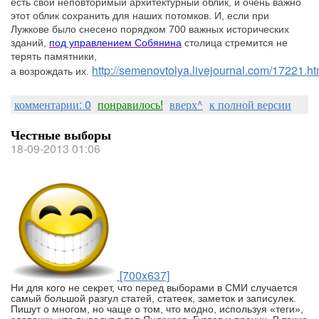
есть свой неповторимый архитектурный облик, и очень важно
этот облик сохранить для наших потомков. И, если при
Лужкове было снесено порядком 700 важных исторических
зданий,
под управлением Собянина
столица стремится не
терять памятники,
http://semenovtolya.livejournal.com/17221.ht
а
возрождать
их.
комментарии: 0
понравилось!
вверх^
к полной версии
Честные выборы
18-09-2013 01:06
[700x637]
Ни для кого не секрет, что перед выборами в СМИ случается
самый большой разгул статей, статеек, заметок и записулек.
Пишут о многом, но чаще о том, что модно, используя «теги»,