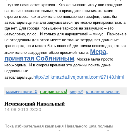
– тут же начинается критика. Кто же виноват, что у нас граждане
настолько несознательные, что приходится принимать такие
строгие меры, как значительное повышение тарифов, лишь бы
автовладельцы начали задумываться где можно припарковаться, а
где нет.
Для города повышение тарифов на эвакуацию – это,
безусловно, плюс. И только для нарушителей – минус. Парковка в
не отведенном для этого месте не только затрудняет движение
транспорта, но и может быть опасной для жизни пешеходов, так как
Мера,
значительно затрудняет обзор проезжей части.
принятая Собяниным
, Москве была просто
необходима. И в скором времени это должны понять даже
недовольные
http://tolikmazda.livejournal.com/27148.html
автовладельцы.
комментарии: 0
понравилось!
вверх^
к полной версии
Исчезающий Навальный
14-09-2013 23:20
Пока избирательная кампания Навального шла полным