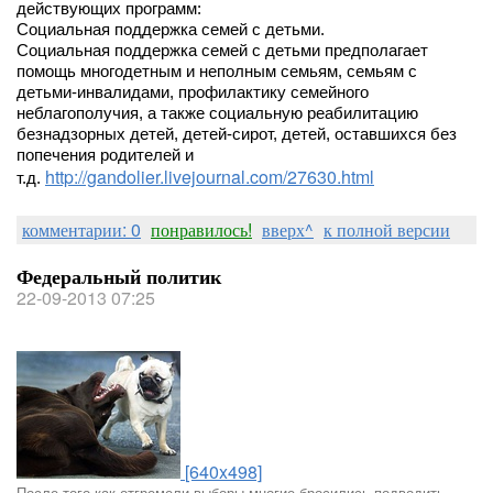
действующих программ:
Социальная поддержка семей с детьми.
Социальная поддержка семей с детьми предполагает
помощь многодетным и неполным семьям, семьям с
детьми-инвалидами, профилактику семейного
неблагополучия, а также социальную реабилитацию
безнадзорных детей, детей-сирот, детей, оставшихся без
попечения родителей и
http://gandolier.livejournal.com/27630.html
т.д.
комментарии: 0
понравилось!
вверх^
к полной версии
Федеральный политик
22-09-2013 07:25
[640x498]