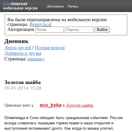
Live
Internet
Дневники
Личка
мобильная версия
Вы были перенаправлены на мобильную версию
страницы.
Вернуться!
Авторизация
Дневник
Лента друзей
/
Полная версия
Добавить в друзья
Страницы:
раньше»
Золотая шайба
30-01-2014 15:28
eco_byka
Оригинал взят у
в
Золотая шайба
Олимпиада в Сочи обещает быть грандиозным событием. Россия
всегда славилась пышными торжествами и наши открытия и
выступления вспоминают долго. Как когда-то мишка улетел,