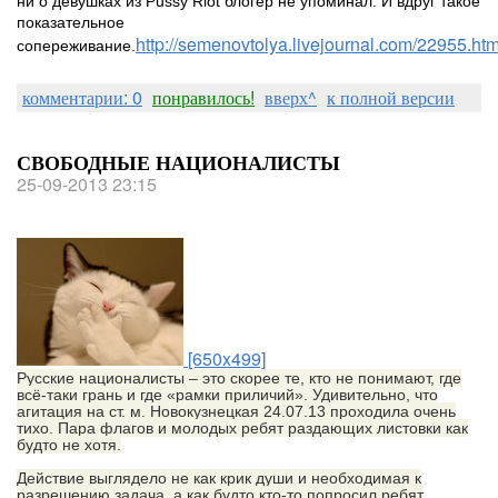
ни о девушках из Pussy Riot блогер не упоминал. И вдруг такое
показательное
http://semenovtolya.livejournal.com/22955.htm
сопереживание.
комментарии: 0
понравилось!
вверх^
к полной версии
СВОБОДНЫЕ НАЦИОНАЛИСТЫ
25-09-2013 23:15
[650x499]
Русские националисты – это скорее те, кто не понимают, где
всё-таки грань и где «рамки приличий». Удивительно, что
агитация на ст. м. Новокузнецкая 24.07.13 проходила очень
тихо. Пара флагов и молодых ребят раздающих листовки как
будто не хотя.
Действие выглядело не как крик души и необходимая к
разрешению задача, а как будто кто-то попросил ребят