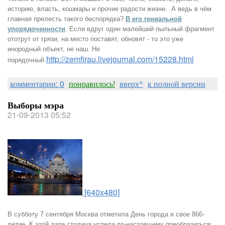
историю, власть, кошмары и прочие радости жизни. А ведь в чём
главная прелесть такого беспорядка?
В его гениальной
упорядоченности
. Если вдруг один малейший пыльный фрагмент
ототрут от грязи, на место поставят, обновят - то это уже
инородный объект, не наш. Не
http://zemfirau.livejournal.com/15228.html
порядочный.
комментарии: 0
понравилось!
вверх^
к полной версии
Выборы мэра
21-09-2013 05:52
[640x480]
В субботу 7 сентября Москва отметила День города и свое 866-
летие. К этой дате столица успела по-настоящему преобразиться: