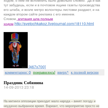
ходом, о нем не вспомнить было довольно сложно. Да и как
тут забудешь, если и в почтовом ящике газеты производства
его штаба, и возле метро волонтеры листовки раздают, и на
каждом втором сайте реклама с его именем.
Словом,
агитация шла полным
http://svetochkakoz.livejournal.com/18110.html
ходом
.
[467x700]
комментарии: 0
понравилось!
вверх^
к полной версии
Праздник Собянина
14-09-2013 23:18
На митинги оппозиции приходит мало народа – винят погоду и
неудачно выбранное время. Вариант, что мероприятие просто не