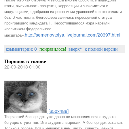
После того как отгремели выборы многие бросились подводить
итоги, высчитывать проценты, корреляции и знакомиться с
модуляциями, сдабривая их решениями уравнений с интегралам и
без. В частности, блогосфера занялась переоценкой статуса
проигравшего кандидата Н. Несостоявшегося мэра нарекли
«политиком федерального
http://semenovtolya.livejournal.com/20397.html
масштаба».
комментарии: 0
понравилось!
вверх^
к полной версии
Порядок в голове
22-09-2013 01:00
[650x488]
Творческий беспорядок уже давно не монополия вечно куда-то
бегущих студентов. Эти студенты выросли. А беспорядок остался.
Только в голове. Вот и мешают в нём, честь, совесть, деньги,