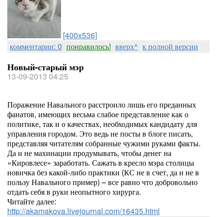
[400x536]
комментарии: 0
понравилось!
вверх^
к полной версии
Новый-старый мэр
13-09-2013 04:25
Поражение Навального расстроило лишь его преданных
фанатов, имеющих весьма слабое представление как о
политике, так и о качествах, необходимых кандидату для
управления городом. Это ведь не посты в блоге писать,
представляя читателям собранные чужими руками факты.
Да и не махинации продумывать, чтобы денег на
«Кировлесе» заработать. Сажать в кресло мэра столицы
новичка без какой-либо практики (КС не в счет, да и не в
пользу Навального пример) – все равно что добровольно
отдать себя в руки неопытного хирурга.
Читайте далее:
http://akamakova.livejournal.com/16435.html