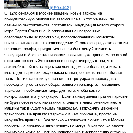
[660x442]
С 12го сентября в Москве введены новые тарифы на
принудительную эвакуацию автомобилей. В тот же день, по
стечению обстоятельств, состоялась инаугурация нового старого
мэра Сергея Собянина. И оппозиционно-настроенные
автовладельцы не преминули, воспользовавшись моментом,
начать критиковать это нововведение. Строго говоря, даже если бы
не новые тарифы, придраться нашли бы к чему.
Стоимость
эвакуации в Москве планировали повысить уже давно, мало кто об
этом мог не знать.Это связано в первую очередь с тем, что
автомобителей в столице с каждым годом все больше, а искать
место для парковки владельцам машин, соответственно, бывает
лень. Вот и ставят их где попало: на тротуарах и переходных
переходах, у остановок общественного транспорта. Повышение
тарифов – необходимая мера для того, чтобы как-то
контролировать эту ситуацию. Если за нарушения правил парковки
не будет серьезного наказания, стоящие в неположенном месте
машины так и будут мешать пешеходам, затруднять движение
транспорта.
Не нравятся тарифы? В чем проблема, просто не
нарушайте правила. Все только жаловаться любят, что в Москве
проблемы с пробками никак решить не могут. А как только власти
принимают какие-то шаги по направлению к исправлению ситуации