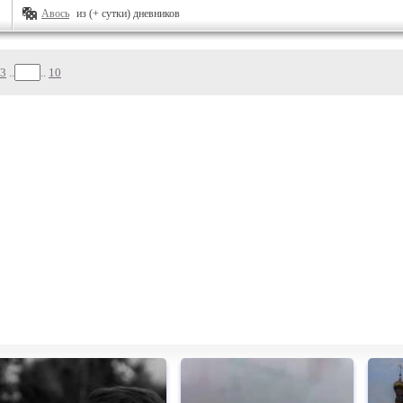
Авось
из (+ сутки) дневников
3
..
..
10