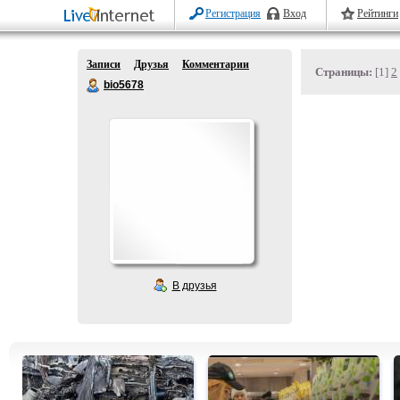
Регистрация
Вход
Рейтинги
Записи
Друзья
Комментарии
Страницы:
[1]
2
bio5678
В друзья