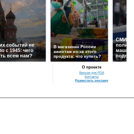
СМИ: В
их событий не
полице
В магазинах России
о с 1945: чего
машину
ажиотаж из-за этого
ть всем нам?
подожг
продукта: что купить?
О проекте
Версия для PDA
Контакты
Разместить рекламу