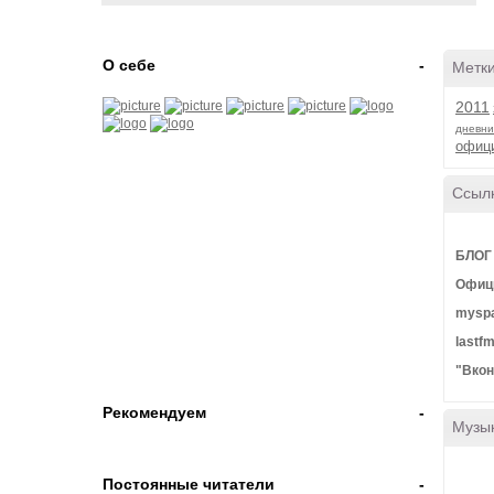
О себе
-
Метк
2011
дневни
офиц
Ссыл
БЛОГ 
Офици
mysp
lastfm
"Вкон
Рекомендуем
-
Музы
Постоянные читатели
-