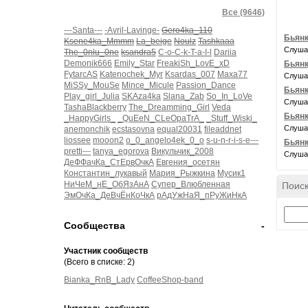
Все (9646)
---Santa---
-Avril-Lavinge-
Gero4ka_110
Бьянк
Ksene4ka_Mmmm
La_beige
Noulz
Tashkaaa
Слуша
The_0nlu_0ne
ksandra5
C-o-C-k-T-a-I-l
Dariia
Demonik666
Emily_Star
FreakiSh_LovE_xD
Бьянк
FytarcAS
Katenochek_Myr
Ksardas_007
Maxa77
Слуша
MiSSy_MouSe
Mince_Micule
Passion_Dance
Бьянк
Play_girl_Julia
SKAza4ka
Slana_Zab
So_In_LoVe
Слуша
TashaBlackberry
The_Dreamming_Girl
Veda
Бьянк
_HappyGirls_
_QuEeN_CLeOpaTrA_
_Stuff_Wiski_
Слуша
anemonchik
ecstasovna
equal20031
fileaddnet
liossee
mooon2
o_0_angelo4ek_0_o
s-u-n-r-i-s-e---
Бьянк
pretti---
tanya_egorova
Викульчик_2008
Слуша
ДеФФачКа_СтЕрвОчкА
Евгения_осетян
Константин_лукавый
Мария_Рыжкина
Мусик1
НиЧеМ_нЕ_ОбЯзАнА
Супер_Влюбленная
Поиск
ЭмОчКа_ДеВчЁнКоЧкА
рАдУжНаЯ_пРуЖиНкА
Сообщества
-
Участник сообществ
(Всего в списке: 2)
Bianka_RnB_Lady
CoffeeShop-band