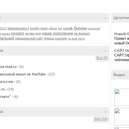
и
-
Цитатни
бьянка
biankanumber1
moulin rouge
sunsilk
2012
official
rnb
гастроли
наше поколение
концерт
мулен руж
не формат
к
канал
Новый О
иальный
официальный сайт
певица
сансилк
Привет в
ты мое лето
новый Оф
ки
-
САЙТ Оф
САЙТ Офи
Все (6)
заблокир
на mail.ru
-
(0)
альный канал на УouTube
-
(22)
Видео
ace.com
-
(0)
.ru
-
(19)
такте"
-
(6)
ка
-
Все (18)