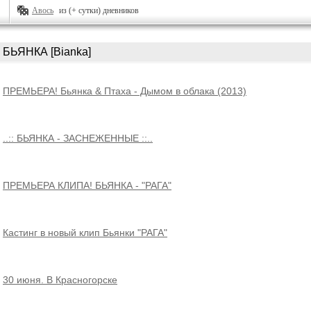
Авось
из (+ сутки) дневников
БЬЯНКА [Bianka]
ПРЕМЬЕРА! Бьянка & Птаха - Дымом в облака (2013)
..:: БЬЯНКА - ЗАСНЕЖЕННЫЕ ::..
ПРЕМЬЕРА КЛИПА! БЬЯНКА - "РАГА"
Кастинг в новый клип Бьянки "РАГА"
30 июня. В Красногорске