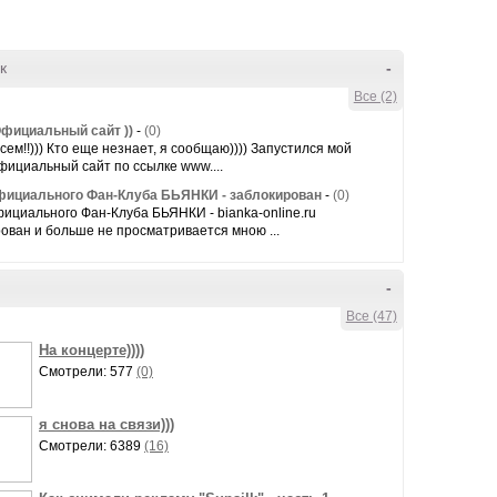
к
-
Все (2)
фициальный сайт ))
-
(0)
сем!!))) Кто еще незнает, я сообщаю)))) Запустился мой
ициальный сайт по ссылке www....
ициального Фан-Клуба БЬЯНКИ - заблокирован
-
(0)
циального Фан-Клуба БЬЯНКИ - bianka-online.ru
ован и больше не просматривается мною ...
-
Все (47)
На концерте))))
Смотрели: 577
(0)
я снова на связи)))
Смотрели: 6389
(16)