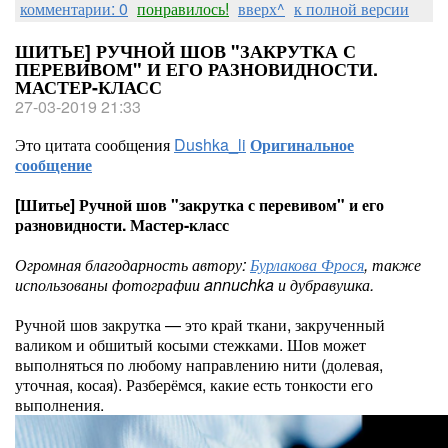
комментарии: 0
понравилось!
вверх^
к полной версии
ШИТЬЕ] РУЧНОЙ ШОВ "ЗАКРУТКА С
ПЕРЕВИВОМ" И ЕГО РАЗНОВИДНОСТИ.
МАСТЕР-КЛАСС
27-03-2019 21:33
Это цитата сообщения
Dushka_li
Оригинальное
сообщение
[Шитье] Ручной шов "закрутка с перевивом" и его
разновидности. Мастер-класс
Огромная благодарность автору:
Бурлакова Фрося
, также
использованы фотографии annuchka и дубравушка.
Ручной шов закрутка — это край ткани, закрученный
валиком и обшитый косыми стежками. Шов может
выполняться по любому направлению нити (долевая,
уточная, косая). Разберёмся, какие есть тонкости его
выполнения.