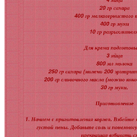
20 гр сахара
400 гр мелкозернистого 
400 гр муки
10 гр разрыхлителя
Для крема подготовь
3 яйца
800 мл молока
250 гр сахара (можно 200 эритрит
200 гр сливочного масла (можно коко
30 гр муки.
Приготовление
1. Начнем с приготовления коржа. Взбейте 
густой пены. Добавьте соль и понемногу
прекращая взбивать с