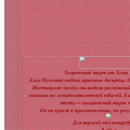
Творожный торт от Аллы 
Алла Пугачева любит красивые десерты. Н
Инстаграме звезды мы видели роскошный
заказала на семидесятилетний юбилей. Е
звезды — творожный торт «
Он не прост в приготовлении, но ре
Для коржей вам потреб
4 яйца