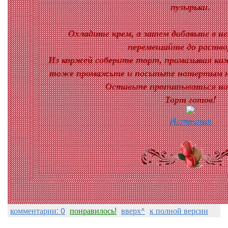
пузырьки.
Охладите крем, а затем добавьте в не
перемешайте до раство
Из коржей соберите торт, промазывая каж
тоже промажьте и посыпьте натертым на
Оставьте пропитываться на 
Торт готов!
Источник
комментарии: 0
понравилось!
вверх^
к полной версии