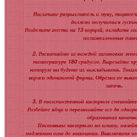
Насыпьте разрыхлитель и муку, тщатель
должно получиться густо
Разделите тесто на 13 порций, охладите его
полиэтиленовые пак
2. Раскатайте из каждой заготовки лепе
температуре 180 градусов. Вырезайте кр
которую вы будете их выкладывать. Таким
коржи одинаковой формы. Обрезки не вык
запечь.
3. В толстостенной кастрюле смешайте м
Разбейте яйца и перемешайте все до одно
образования комочко
Поставьте кастрюлю на плиту, налейт
медленном огне до закипания. Выключите ого