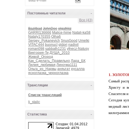
Постоянные читатели
-
Все (43)
Bazilbad
JohnDoe
olgafriiiz
GARRI136666
Malice-hime
Natali-ka58
Nataly170355
Olha6
Sergey_Pokanevich
SnusGood
Umelki
VITAC444
buonucl
gldpri
nadivil
roman098
sabbath1231
yfnecz-Natusy
Виктория-Ти
ДУША_2010
Живой_Огород
Как_Сделать_Правильно
Лара_БК
Лилия_любимая
Линочка1111
Ольга_из_Нарвы
аняьтат
русалла
ясноглазка_черноглазка
1. ЗОЛОТО
Самый распр
Трансляции
-
Христу и в
Спасителя и
Список трансляций
Сегодня куп
lj_stalic
медный лист
килограммов
Статистика
-
Создан: 01.04.2012
Записей: 4979