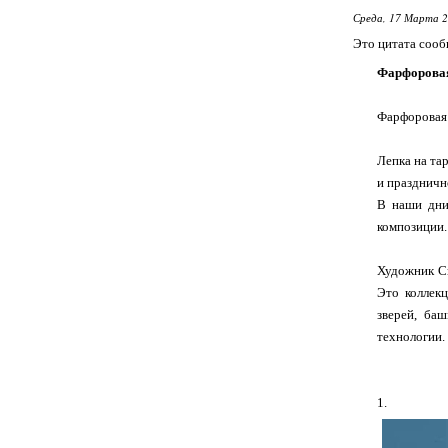
Среда, 17 Марта 2
Это цитата соо
Фарфоровая
Фарфоровая
Лепка на та
и праздничн
В наши дни
композиции.
Художник Св
Это коллекц
зверей, ба
технологии.
1.