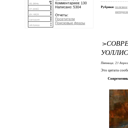
Комментариев: 130
Написано: 5304
Рубрики:
полезное
интересн
Отчеты:
Посетители
Поисковые фразы
>СОВР
УОЛЛИ
Пятница, 23 Апрел
Это цитата соо
Современны