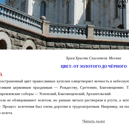
Храм Христа Спасителя. Москва
ЦВЕТ: ОТ ЗОЛОТОГО ДО ЧЁРНОГО
Й.
остраненный цвет православных куполов олицетворяет вечность и небесную
еликим церковным праздникам — Рождеству, Сретению, Благовещению. Т
 кремлевские соборы — Успенский, Благовещенский, Архангельский.
ола не облицовывают золотом, но раньше металл растворяли в ртути, а за
. Процесс золочения был очень дорогим и трудозатратным. Например, на п
 золота.
Читать далее