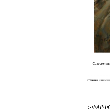
Современны
Рубрики:
интересн
>ФАРФО