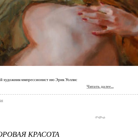
й художник-импрессионист ню Эрик Уоллис
Читать далее...
ое
РОВАЯ КРАСОТА