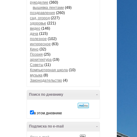
рукоделие
(360)
вышивка лентами
(49)
поздравления
(260)
сад, огород
(227)
здоровье
(221)
видео
(146)
дача
(115)
полезное
(102)
интересное
(63)
Кино
(32)
Поэзия
(25)
архитектура
(19)
Советы
(11)
Компьютерная школа
(10)
музыка
(8)
Законодательство
(4)
Поиск по дневнику
-
в этом дневнике
Подписка по e-mail
-