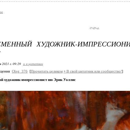
ое
ЕМЕННЫЙ ХУДОЖНИК-ИМПРЕССИОН
С
я 2021 г. 09:29
+ в цитатник
бщения
Oleg_376
[
Прочитать целиком
+
В свой цитатник или сообщество!
]
й художник-импрессионист ню Эрик Уоллис