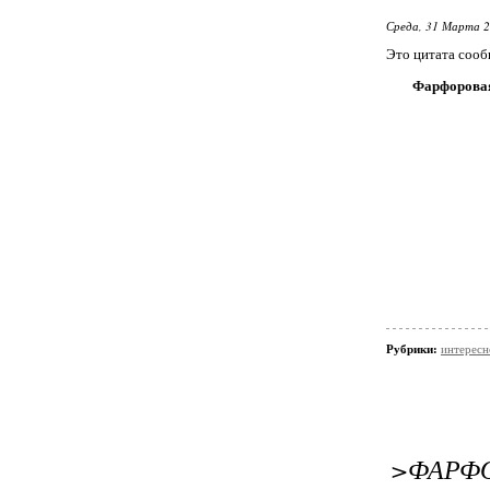
Среда, 31 Марта 2
Это цитата соо
Фарфоровая
Рубрики:
интересн
>ФАРФ