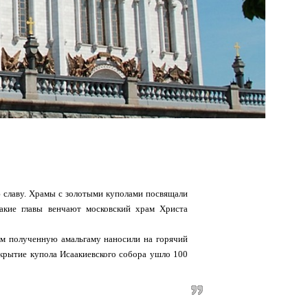
 славу. Храмы с золотыми куполами посвящали
акие главы венчают московский храм Христа
тем полученную амальгаму наносили на горячий
окрытие купола Исаакиевского собора ушло 100