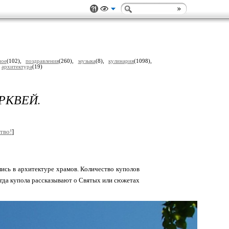
ное
(102),
поздравления
(260),
музыка
(8),
кулинария
(1098),
,
архитектура
(19)
РКВЕЙ.
тво!
]
ись в архитектуре храмов. Количество куполов
огда купола рассказывают о Святых или сюжетах