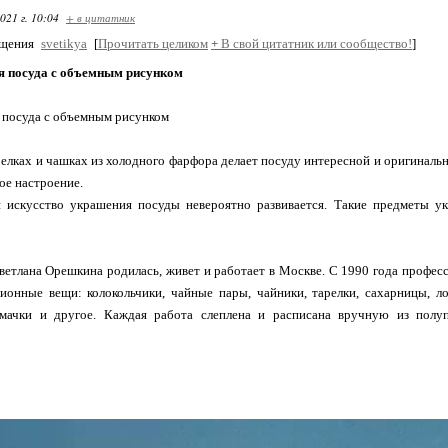
021 г. 10:04
+ в цитатник
бщения
svetikya
[
Прочитать целиком
+
В свой цитатник или сообщество!
]
 посуда с объемным рисунком
 посуда с объемным рисунком
релках и чашках из холодного фарфора делает посуду интересной и оригиналь
ое настроение.
 искусство украшения посуды невероятно развивается. Такие предметы у
етлана Орешкина родилась, живет и работает в Москве. С 1990 года профе
ионные вещи: колокольчики, чайные пары, чайники, тарелки, сахарницы, ло
шмачки и другое. Каждая работа слеплена и расписана вручную из полу