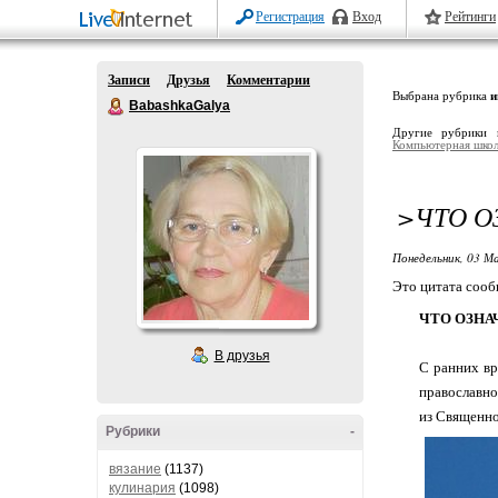
Регистрация
Вход
Рейтинги
Записи
Друзья
Комментарии
Выбрана рубрика
и
BabashkaGalya
Другие рубрики 
Компьютерная шко
>ЧТО О
Понедельник, 03 Ма
Это цитата соо
ЧТО ОЗНА
В друзья
С ранних вр
православно
из Священно
Рубрики
-
вязание
(1137)
кулинария
(1098)