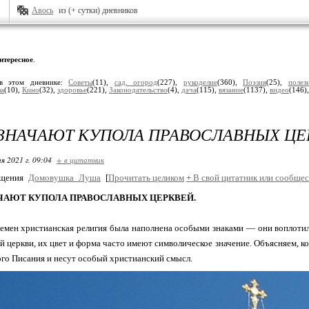
Авось
из (+ сутки) дневников
нтересное
.
в этом дневнике:
Советы
(11),
сад, огород
(227),
рукоделие
(360),
Поэзия
(25),
полез
ла
(10),
Кино
(32),
здоровье
(221),
Законодательство
(4),
дача
(115),
вязание
(1137),
видео
(146)
ЗНАЧАЮТ КУПОЛА ПРАВОСЛАВНЫХ ЦЕ
я 2021 г. 09:04
+ в цитатник
бщения
Домовушка_Луша
[
Прочитать целиком
+
В свой цитатник или сообщес
ЧАЮТ КУПОЛА ПРАВОСЛАВНЫХ ЦЕРКВЕЙ.
емен христианская религия была наполнена особыми знаками — они воплотил
й церкви, их цвет и форма часто имеют символическое значение. Объясняем, к
го Писания и несут особый христианский смысл.