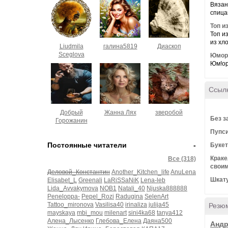
Вязан
спица
Топ и
Топ и
из хло
Liudmila
галина5819
Диаскоп
Sceglova
Юмор
Юм!ор
Ссыл
Добрый
Жанна Лях
зверобой
Без з
Горожанин
Пупси
Постоянные читатели
-
Букет
Краке
Все (318)
своим
Деловой_Константин
Another_Kitchen_life
AnuLena
Шкату
Elisabet_L
Greenali
LaRiSSaNiK
Lena-leb
Lida_Avvakymova
NOB1
Natali_40
Njuska888888
Peneloppa-
Pepel_Rozi
Radugina
SelenArt
Tattoo_mironova
Vasilisa40
irinaliza
julija45
Резю
mayskaya
mbi_mou
milenart
sini4ka68
tanya412
Алена_Лысенко
Глебова_Елена
Даяна500
Андр