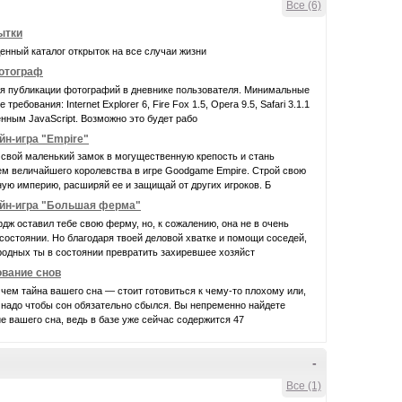
Все (6)
ытки
нный каталог открыток на все случаи жизни
фотограф
ля публикации фотографий в дневнике пользователя. Минимальные
требования: Internet Explorer 6, Fire Fox 1.5, Opera 9.5, Safari 3.1.1
нным JavaScript. Возможно это будет рабо
йн-игра "Empire"
свой маленький замок в могущественную крепость и стань
ем величайшего королевства в игре Goodgame Empire. Строй свою
ую империю, расширяй ее и защищай от других игроков. Б
йн-игра "Большая ферма"
дж оставил тебе свою ферму, но, к сожалению, она не в очень
остоянии. Но благодаря твоей деловой хватке и помощи соседей,
родных ты в состоянии превратить захиревшее хозяйст
ование снов
 чем тайна вашего сна — стоит готовиться к чему-то плохому или,
 надо чтобы сон обязательно сбылся. Вы непременно найдете
е вашего сна, ведь в базе уже сейчас содержится 47
-
Все (1)