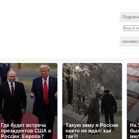
Подписк
неизвес
Где будет встреча
Такую зиму в России
На 
президентов США и
никто не ждал: как
был
России: Европа?
так?!
мил