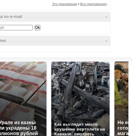
Это приложение
•
Все приложения»
а по e-mail
-
тно
-
Урале из казны
Не ешьт
Как выглядит место
и украдены 18
готовую
крушение вертолета на
лионов рублей
магазин
Кавказе: смотреть