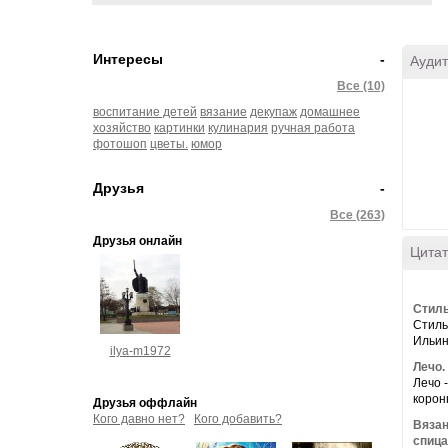
Интересы
-
Аудит
Все (10)
воспитание детей
вязание
декупаж
домашнее
хозяйство
картинки
кулинария
ручная работа
фотошоп
цветы.
юмор
Друзья
-
Все (263)
Друзья онлайн
Цитат
Стиль
Стиль
Ильин
ilya-m1972
Лечо.
Лeчo 
кopoнн
Друзья оффлайн
Кого давно нет?
Кого добавить?
Вязан
спиц