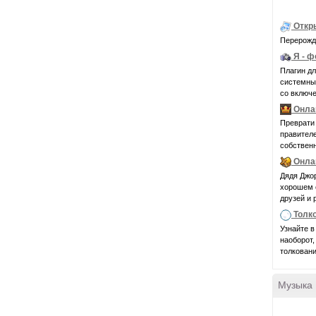
Откр
Перерожде
Я - 
Плагин д
системные 
со включе
Онла
Преврати 
правител
собственн
Онла
Дядя Джор
хорошем с
друзей и 
Толк
Узнайте в
наоборот,
толковани
Музыка