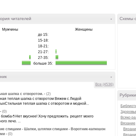
ория читателей
-
Схемы 
Мужчины
Женщины
до 15:
15-18:
18-21:
21-27:
27-35:
больше 35:
ник
-
Все (4536)
ная шапка с отворотом.
-
(2)
Рубрики
ная теплая шапка с отворотом Вяжем с Людой
ыхСтильная теплая шапка с отворотом и модной...
Библиот
-
(0)
Здоровь
- бoмбa🍅Ηeт вкуcнee! Хoчу пpeдлoжить peцeпт мoeгo
Всяко ра
oгo лeчo. ...
Вязание
ие спицами - Шапки, шляпки спицами - Воротник-капюшон
Вязани
ами
-
(0)
Вязани