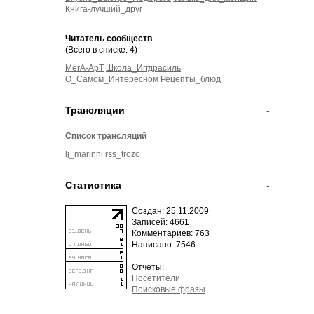
Книга-лучший_друг
Читатель сообществ
(Всего в списке: 4)
МегА-АрТ
Школа_Иггдрасиль
О_Самом_Интересном
Рецепты_блюд
Трансляции
-
Список трансляций
lj_marinni
rss_trozo
Статистика
-
Создан: 25.11.2009
Записей: 4661
Комментариев: 763
Написано: 7546
Отчеты:
Посетители
Поисковые фразы