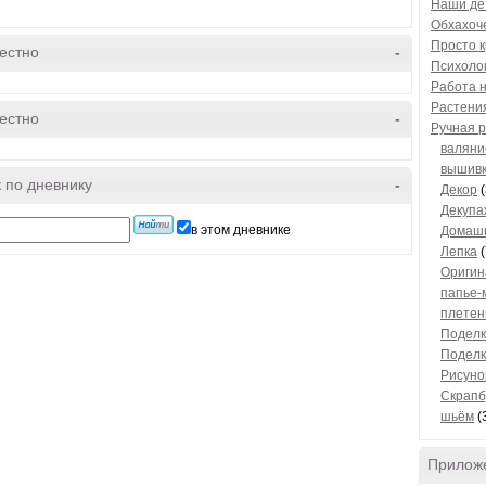
Наши де
Обхахоч
Просто к
естно
-
Психоло
Работа 
Растени
естно
-
Ручная 
валян
вышив
 по дневнику
-
Декор
(
Декупа
в этом дневнике
Домашн
Лепка
(
Оригин
папье-
плетен
Поделк
Поделк
Рисуно
Скрапб
шьём
(
Прилож