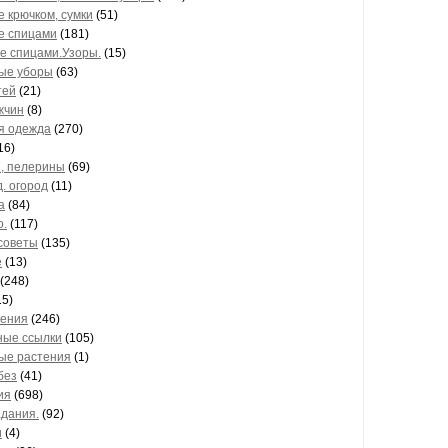
е крючком, сумки
(51)
е спицами
(181)
е спицами.Узоры.
(15)
ые уборы
(63)
тей
(21)
жчин
(8)
я одежда
(270)
16)
, пелерины
(69)
д. огород
(11)
а
(84)
о.
(117)
советы
(135)
е
(13)
(248)
15)
ения
(246)
ные ссылки
(105)
ые растения
(1)
без
(41)
ия
(698)
адания.
(92)
и
(4)