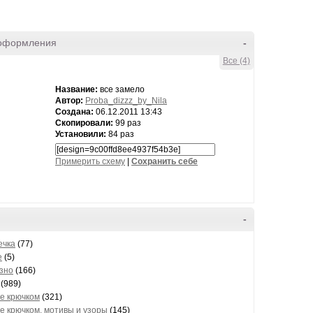
оформления
-
Все (4)
Название:
все замело
Автор:
Proba_dizzz_by_Nila
Создана:
06.12.2011 13:43
Скопировали:
99 раз
Установили:
84 раз
Примерить схему
|
Cохранить себе
-
ечка
(77)
е
(5)
зно
(166)
(989)
е крючком
(321)
е крючком, мотивы и узоры
(145)