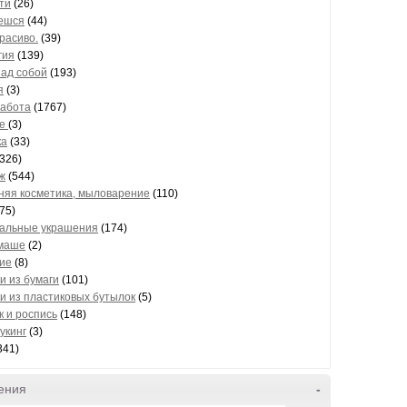
ти
(26)
ешся
(44)
расиво.
(39)
гия
(139)
над собой
(193)
я
(3)
работа
(1767)
ие
(3)
ка
(33)
326)
ж
(544)
яя косметика, мыловарение
(110)
75)
альные украшения
(174)
маше
(2)
ие
(8)
и из бумаги
(101)
и из пластиковых бутылок
(5)
к и роспись
(148)
укинг
(3)
341)
ения
-