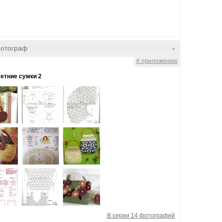
фотограф
-
К приложению
етние сумки 2
В серии 14 фотографий