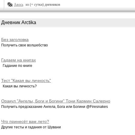
Авось
из (+ сутки) дневников
Дневник Arctika
Без заголовка
Получить свое волшебство
Гадаем на книгах
Гадание по книге
Тест "Какая вы личность"
Какая вы личность?
Оракул "Ангелы, Боги и Богини" Тони Кармин Салерно
Получить предсказание Ангела, Бога или Богини @Firesnakes
Что принесёт вам лето?
Другие тесты и гадания от Шувани