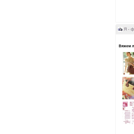
Я - 
Вяжем л