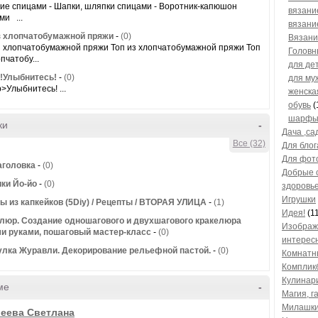
ие спицами - Шапки, шляпки спицами - Воротник-капюшон
вязани
ми ...
вязани
з хлопчатобумажной пряжи
-
(0)
Вязани
з хлопчатобумажной пряжи Топ из хлопчатобумажной пряжи Топ
Головн
пчатобу...
для де
!Улыбнитесь!
-
(0)
для му
>Улыбнитесь! ...
женска
обувь
(
шарфы
ки
-
Дача ,са
Все (32)
Для блог
Для фот
аголовка
-
(0)
Добрые 
ки Йо-йо
-
(0)
здоровь
Игрушки
ы из капкейков (5Diy) / Рецепты / ВТОРАЯ УЛИЦА
-
(1)
Идея!
(1
люр. Создание одношагового и двухшагового кракелюра
Изображ
и руками, пошаговый мастер-класс
-
(0)
интерес
лка Журавли. Декорирование рельефной пастой.
-
(0)
Комнатн
Комплик
Кулинар
ме
-
Магия, г
Милашк
еева Светлана