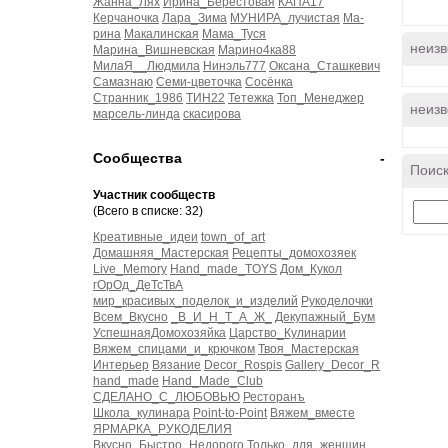
Жанна_Лях
Ирина_Берестовая
КАПА17
Керчаночка
Лара_Зима
МУНИРА_лучистая
Ма-
рина
Макалинская
Мама_Туся
неизв
Марина_Вишневская
Марино4ка88
МилаЯ__Людмила
Нинэль777
Оксана_Сташкевич
Самазнаю
Семи-цветочка
Сосёнка
Странник_1986
ТИН22
Тетежка
Топ_Менеджер
неизв
марсель-линда
скасирова
Сообщества
-
Поиск
Участник сообществ
(Всего в списке: 32)
Креативные_идеи
town_of_art
Домашняя_Мастерская
Рецепты_домохозяек
Live_Memory
Hand_made_TOYS
Дом_Кукол
гОрОд_ДеТсТвА
мир_красивых_поделок_и_изделий
Рукоделочки
Всем_Вкусно
_В_И_Н_Т_А_Ж_
Декупажный_Бум
УспешнаяДомохозяйка
Царство_Кулинарии
Вяжем_спицами_и_крючком
Твоя_Мастерская
Интерьер
Вязание
Decor_Rospis
Gallery_Decor_R
hand_made
Hand_Made_Club
СДЕЛАНО_С_ЛЮБОВЬЮ
Ресторанъ
Школа_кулинара
Point-to-Point
Вяжем_вместе
ЯРМАРКА_РУКОДЕЛИЯ
Вкусно_Быстро_Недорого
Только_для_женщин