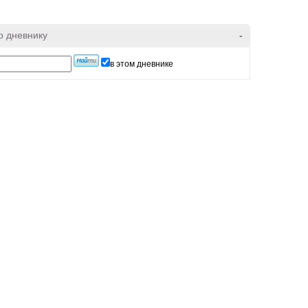
о дневнику
-
в этом дневнике