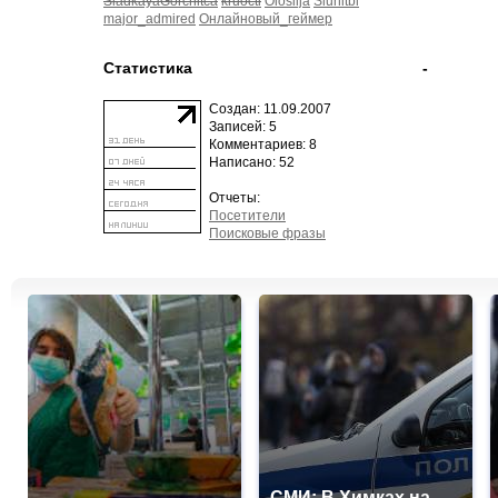
SladkayaGorchitca
kruocti
Olosilja
Sluhitbl
major_admired
Онлайновый_геймер
Статистика
-
Создан: 11.09.2007
Записей: 5
Комментариев: 8
Написано: 52
Отчеты:
Посетители
Поисковые фразы
СМИ: В Химках на