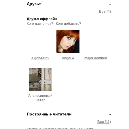
Друзья
-
Все (4)
Друзья оффлайн
Кого давно нет?
Кого добавить?
a gon4arov
Angel 4
major admired
Апельсиновый
Ветер
Постоянные читатели
-
Все (11)