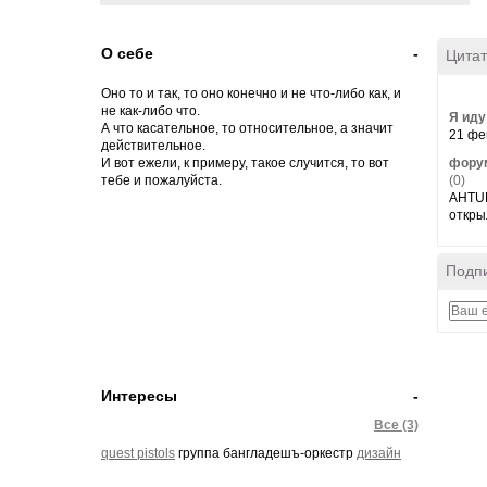
О себе
-
Цитат
Оно то и так, то оно конечно и не что-либо как, и
не как-либо что.
Я иду
А что касательное, то относительное, а значит
21 фе
действительное.
И вот ежели, к примеру, такое случится, то вот
форум
тебе и пожалуйста.
(0)
AHTUN
откры
Подпи
Интересы
-
Все (3)
quest pistols
группа бангладешъ-оркестр
дизайн