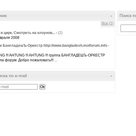
ник
-
Поиск п
Все (2)
 в цирк. Смотреть на клоунов...
-
(2)
враля 2008
 БангладешЪ-Оркестр http://www.bangladesh.moiforum.info
-
G !!! AHTUNG !!! AHTUNG !!! группа БАНГЛАДЕШЪ-ОРКЕСТР
ла форум. Добро пожаловать!!! ...
ска по e-mail
-