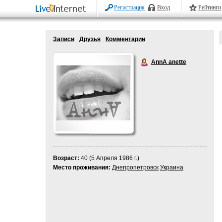
Регистрация
Вход
Рейтинги
Записи
Друзья
Комментарии
AnnA anette
Возраст:
40 (5 Апреля 1986 г.)
Место проживания:
Днепропетровск
Украина