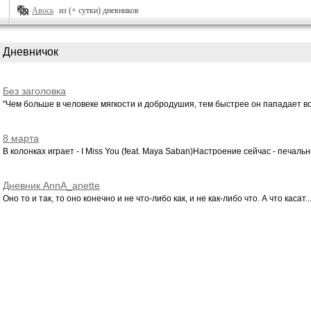
Авось
из (+ сутки) дневников
Дневничок
Без заголовка
"Чем больше в человеке мягкости и добродушия, тем быстрее он пападает во 
8 марта
В колонках играет - I Miss You (feat. Maya Saban)Настроение сейчас - печально
Дневник AnnA_anette
Оно то и так, то оно конечно и не что-либо как, и не как-либо что. А что касат..