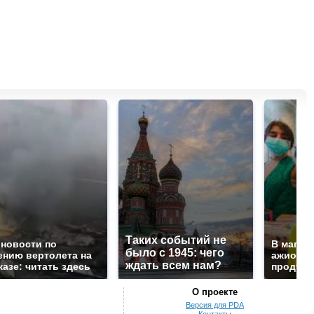
Таких событий не
 новости по
В магаз
было с 1945: чего
ению вертолета на
ажиотаж 
ждать всем нам?
казе: читать здесь
продукта
О проекте
Версия для PDA