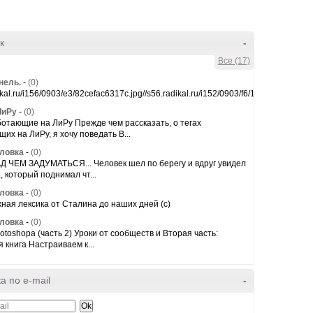
к
-
Все (17)
нель.
-
(0)
ikal.ru/i156/0903/e3/82cefac6317c.jpg//s56.radikal.ru/i152/0903/f6/1f3073841b...
ЛиРу
-
(0)
ботающие на ЛиРу Прежде чем рассказать, о тегах
их на ЛиРу, я хочу поведать В...
оловка
-
(0)
Д ЧЕМ ЗАДУМАТЬСЯ... Человек шел по берегу и вдруг увидел
, который поднимал чт...
оловка
-
(0)
ая лексика от Сталина до наших дней (c)
оловка
-
(0)
otoshopa (часть 2) Уроки от сообществ и Вторая часть:
 книга Настраиваем к...
а по e-mail
-