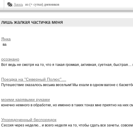
Авось
из (+ сутки) дневников
лишь жалкая частичка меня
Янка
ва
осознано
Вот ведь не смотря на то, что я такая громкая, активная, суетная, быстрая.... я
Поездка на "Северный Полюс"....
Путешествие оказалось весьма веселым! Мы ехали в одном вагоне с баскетбо
моими карявыми руками
конечно немного в обработке, но именно в таких тонах мне приятно на них см
Упорядоченный беспорядок
Сессия через неделю... и всего неделя на то, чтобы сдать все зачеты. совсем н