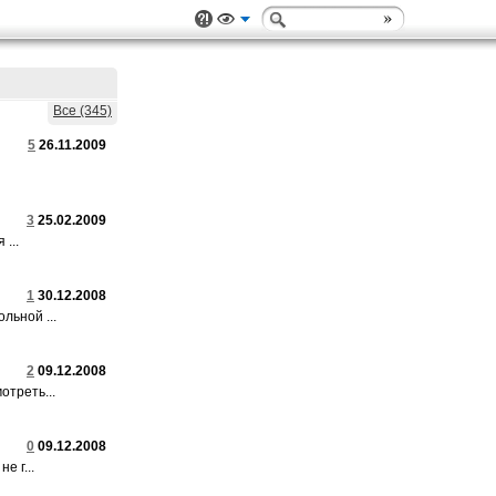
Все (345)
5
26.11.2009
3
25.02.2009
 ...
1
30.12.2008
льной ...
2
09.12.2008
отреть...
0
09.12.2008
е г...