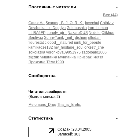
Постоянные читатели
-
Все (44)
CauseMa
Sconas
_B_J_O_R_K_
lovechui
Chibiz-z
Dev4onka_iz_Dogdya
Golubushka
Iron_Lemon
LLIBA6EP
Lonely_gir--
NazareDUS
Ncdelu
Otikhue
Soplivaa
SunnyYanik
_mif_
djshum
elledan
figurestatic
good__natured
junk_for_people
kamikadze182
my_hostage_soul
orkestr_che
sokolazka
voronkova09051975
zadolbalo2006
zigzlik
Мишганка
Мунианна
Призрак_князя
Проксима
Тёма1990
Сообщества
-
Читатель сообществ
(Всего в списке: 2)
Melomans_Drug
This_is_Erotic
Статистика
-
Создан: 28.04.2005
Записей: 363