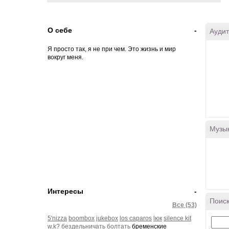
О себе
-
Аудит
Я просто так, я не при чем. Это жизнь и мир
вокруг меня.
Музы
Интересы
-
Поиск
Все (53)
5'nizza
boombox
jukebox
los caparos
lюк
silence kit
w.k?
бездельничать
болтать
бременские