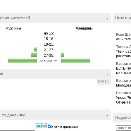
ория читателей
-
Цитатни
Мужчины
Женщины
до 15:
Коко Ша
15-18:
//s57.rad
18-21:
Теги на 
21-27:
*Теги ра
27-35:
работающ
больше 35:
Без заг
ЕСТЬ НА
мальчика
ка
-
Без заг
Все (1)
Молодежн
Без заг
Уроки Ph
Открытая
 по дневнику
-
Подписк
в этом дневнике