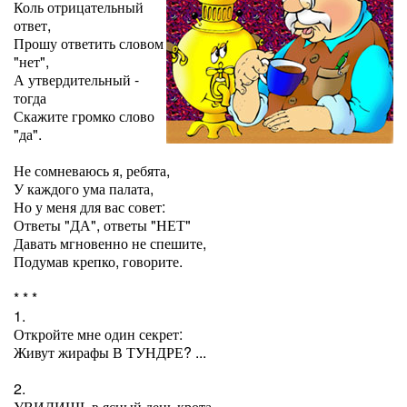
Коль отрицательный
ответ,
Прошу ответить словом
"нет",
А утвердительный -
тогда
Скажите громко слово
"да".
Не сомневаюсь я, ребята,
У каждого ума палата,
Но у меня для вас совет:
Ответы "ДА", ответы "НЕТ"
Давать мгновенно не спешите,
Подумав крепко, говорите.
* * *
1.
Откройте мне один секрет:
Живут жирафы В ТУНДРЕ? ...
2.
УВИДИШЬ в ясный день крота,