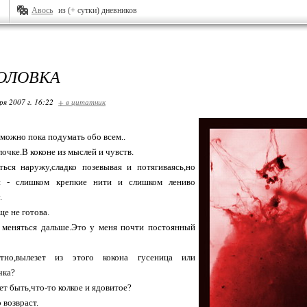
Авось
из (+ сутки) дневников
ГОЛОВКА
ря 2007 г. 16:22
+ в цитатник
 можно пока подумать обо всем..
очке.В коконе из мыслей и чувств.
ься наружу,сладко позевывая и потягиваясь,но
и - слишком крепкие нити и слишком лениво
.
ще не готова.
 меняться дальше.Это у меня почти постоянный
стно,вылезет из этого кокона гусеница или
чка?
ет быть,что-то колкое и ядовитое?
 возвраст.