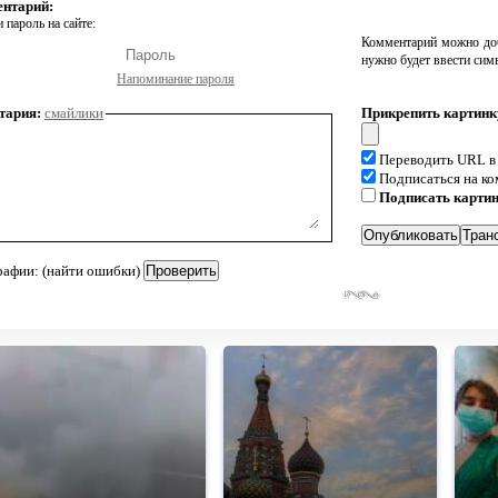
ентарий:
 пароль на сайте:
Комментарий можно доб
нужно будет ввести сим
Напоминание пароля
тария:
смайлики
Прикрепить картинк
Переводить URL в
Подписаться на к
Подписать карти
рафии: (найти ошибки)