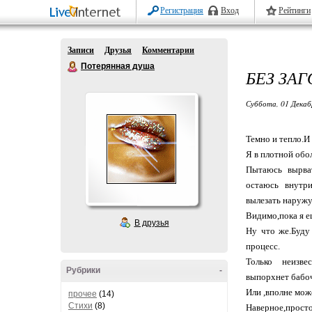
Регистрация
Вход
Рейтинги
Записи
Друзья
Комментарии
Потерянная душа
БЕЗ ЗА
Суббота, 01 Декаб
Темно и тепло.И
Я в плотной обол
Пытаюсь вырват
остаюсь внутр
вылезать наружу
Видимо,пока я е
В друзья
Ну что же.Буду
процесс.
Только неизве
Рубрики
-
выпорхнет бабо
Или ,вполне мож
прочее
(14)
Стихи
(8)
Наверное,просто