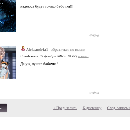
надеюсь будет только бабочка!!!
Aleksandria1
обратиться по имени
Понедельник, 03 Декабря 2007 г. 18:49 (
ссылка
)
Да уж, лучше бабочка!
« Пред. запись
—
К дневнику
—
След. запись 
ь