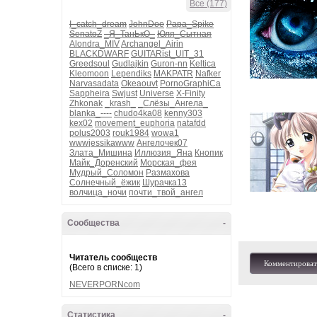
Все (177)
I_catch_dream
JohnDoe
Papa_Spike
SenatoZ
_Я_ТанЬкО_
Юля_Сытная
Alondra_MIV
Archangel_Airin
BLACKDWARF
GUITARist_UIT_31
Greedsoul
Gudlajkin
Guron-nn
Keltica
Kleomoon
Lependiks
MAKPATR
Nafker
Narvasadata
Okeaouvt
PornoGraphiCa
Sappheira
Swjust
Universe
X-Finity
Zhkonak
_krash_
_Слёзы_Ангела_
blanka_----
chudo4ka08
kenny303
kex02
movement_euphoria
natafdd
polus2003
rouk1984
wowa1
wwwjessikawww
Ангелочек07
Злата_Мишина
Иллюзия_Яна
Кнопик
Майк_Доренский
Морская_фея
Мудрый_Соломон
Размахова
Солнечный_ёжик
Шурачка13
волчица_ночи
почти_твой_ангел
Сообщества
-
Читатель сообществ
Комментироват
(Всего в списке: 1)
NEVERPORNcom
Статистика
-