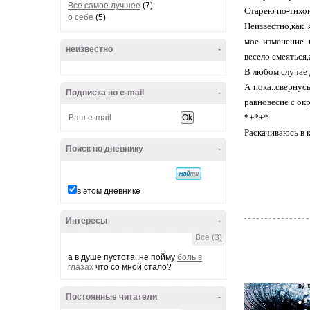
Все самое лучшее
(7)
Старею по-тихон
о себе
(5)
Неизвестно,как 
мое изменение 
неизвестно
-
весело смеяться
В любом случае 
А пока..свернус
Подписка по e-mail
-
равновесие с о
*+*+*
Раскачиваюсь в 
Поиск по дневнику
-
в этом дневнике
Интересы
-
Все (3)
а в душе пустота..не пойму
боль в
глазах
что со мной стало?
Постоянные читатели
-