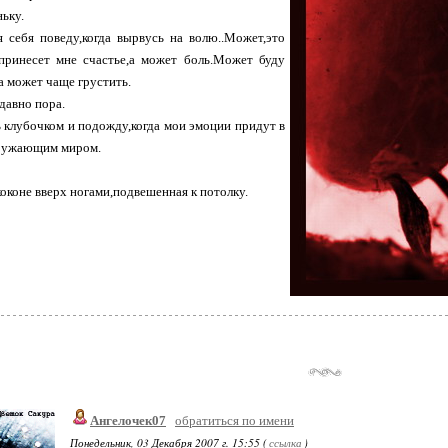
ьку.
я себя поведу,когда вырвусь на волю..Может,это
принесет мне счастье,а может боль.Может буду
,а может чаще грустить.
давно пора.
ь клубочком и подожду,когда мои эмоции придут в
кружающим миром.
коконе вверх ногами,подвешенная к потолку.
Ангелочек07
обратиться по имени
Понедельник, 03 Декабря 2007 г. 15:55 (
ссылка
)