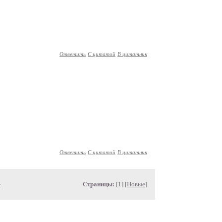
Ответить
С цитатой
В цитатник
Ответить
С цитатой
В цитатник
»
Страницы:
[1] [
Новые
]