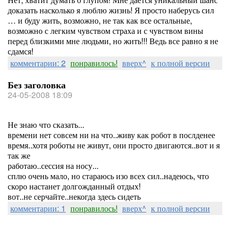
доказать насколько я люблю жизнь! Я просто наберусь сил
… и буду жить, возможно, не так как все остальные,
возможно с легким чувством страха и с чувством вины
перед близкими мне людьми, но жить!!! Ведь все равно я не
сдамся!
комментарии: 2
понравилось!
вверх^
к полной версии
Без заголовка
24-05-2008 18:09
Не знаю что сказать...
времени нет совсем ни на что..живу как робот в послденее
время..хотя роботы не живут, они просто двигаются..вот и я
так же
работаю..сессия на носу...
сплю очень мало, но стараюсь изо всех сил..надеюсь, что
скоро настанет долгожданный отдых!
вот..не серчайте..некогда здесь сидеть
комментарии: 1
понравилось!
вверх^
к полной версии