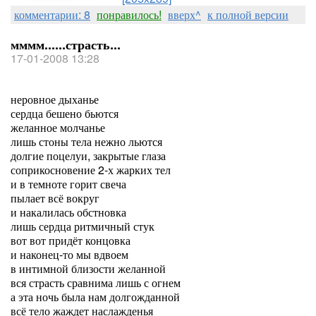
комментарии: 8
понравилось!
вверх^
к полной версии
мммм......страсть...
17-01-2008 13:28
неровное дыханье
сердца бешено бьются
желанное молчанье
лишь стоны тела нежно льются
долгие поцелуи, закрытые глаза
соприкосновение 2-х жарких тел
и в темноте горит свеча
пылает всё вокруг
и накалилась обстновка
лишь сердца ритмичный стук
вот вот придёт концовка
и наконец-то мы вдвоем
в интимной близости желанной
вся страсть сравнима лишь с огнем
а эта ночь была нам долгожданной
всё тело жаждет наслажденья