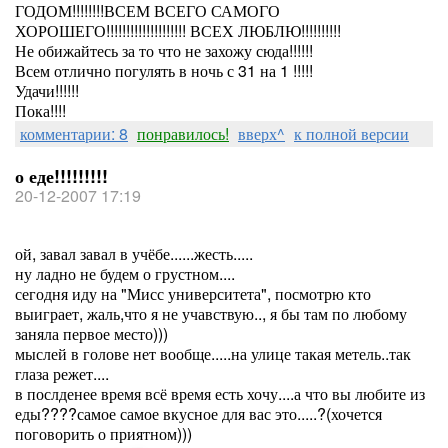
ГОДОМ!!!!!!!!ВСЕМ ВСЕГО САМОГО
ХОРОШЕГО!!!!!!!!!!!!!!!!!!!! ВСЕХ ЛЮБЛЮ!!!!!!!!!!
Не обижайтесь за то что не захожу сюда!!!!!!
Всем отлично погулять в ночь с 31 на 1 !!!!!
Удачи!!!!!!
Пока!!!!
комментарии: 8
понравилось!
вверх^
к полной версии
о еде!!!!!!!!!
20-12-2007 17:19
ой, завал завал в учёбе......жесть.....
ну ладно не будем о грустном....
сегодня иду на "Мисс университета", посмотрю кто
выиграет, жаль,что я не учавствую.., я бы там по любому
заняла первое место)))
мыслей в голове нет вообще.....на улице такая метель..так
глаза режет....
в послденее время всё время есть хочу....а что вы любите из
еды????самое самое вкусное для вас это.....?(хочется
поговорить о приятном)))