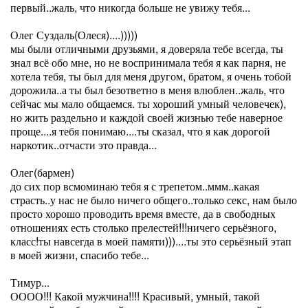
первый..жаль, что никогда больше не увижу тебя...
Олег Суздаль(Олеся)....)))))
мы были отличными друзьями, я доверяла тебе всегда, ты
знал всё обо мне, но не воспринимала тебя я как парня, не
хотела тебя, ты был для меня другом, братом, я очень тобой
дорожила..а ты был безответно в меня влюблен..жаль, что
сейчас мы мало общаемся. ты хороший умный человечек),
но жить раздельно и каждой своей жизнью тебе наверное
проще....я тебя понимаю....ты сказал, что я как дорогой
наркотик..отчасти это правда...
Олег(бармен)
до сих пор всмоминаю тебя я с трепетом..ммм..какая
страсть..у нас не было ничего общего..только секс, нам было
просто хорошо проводить время вместе, да в свободных
отношениях есть столько прелестей!!!ничего серьёзного,
класс!ты навсегда в моей памяти)))....ты это серьёзный этап
в моей жизни, спасибо тебе...
Тимур...
ОООО!!! Какой мужчина!!!! Красивый, умный, такой