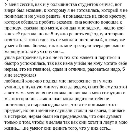
У меня сессия, как и у большинства студентов сейчас, вот
вчера был экзамен, к которому я не готовилась, который я не
понимаю и не умею решать, я понадеялась на свою крестну,
которая обещала пробить экзамен, она конечно подошла к
преподу, сказала про меня, а он дал мне задачу....ладно кое-
как я её сделала, но на 5 нужно решить ещё одну и теорию
ответить, я этого сделать не могла и поставила 4, к тому же
у меня бошка болела, так как мне треснули вчера дверью от
маршрутки..всё ухо опухло....
ушла растроенная, но я не из тех кто жалеет и париться и
быстро успокоилась, так как из-за учёбы не хочу мотать себе
нервы, это не главное), сдала и отлично, радоваться надо, 5
я не заслужила)
любимый конечно поднял мне натсроение, он у меня
умница, в нужную минуту всегда рядом, спасибо ему за это)
а вот мама моя меня не поняла, не вошла в мою ситауцию и
мы поссорились...так плохо, когда родители тебя не
понимают, я старалась доказать, что я не понимаю этот
предмет, но они меня не слушали стояли на своём, я билась
в истерике, нервы были на пределе,жаль, что они думают
только о том, чтобы я делала так как они хотят и лезут в мою
жизнь......не умеют они ценить того, что у них есть....