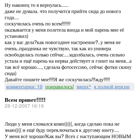
Ну наконец то я вернулась......
даже не думала. что получится прийти сюда до нового
года....
соскучилась очень по всем!!!!!!!
оказывается у меня полетела винда и мой парень мне её
установил)
как у вас дела?как новогоднее настроение?..у меня не
очень..праздника не чувствую, так как из универа
освободилась только сейчас....задолбалась, очень сильно
устала и ещё парень на нервы действует и гонит на меня...а
так всё хорошо...., сделала фотосессию, сейчас фотки скину
сюда)
Давайте пишите мне!!!!Я же соскучилась!!!жду!!!!!
комментарии: 10
понравилось!
вверх^
к полной версии
Всем привет!!!!!
28-12-2007 16:19
Люди у меня сломался комп(((((, когда сделаю пока не
знаю(((( и ещё буду переключаться к другому инету....
У меня всё хорошо!Как вы? Всех с наступающим НОВЫМ