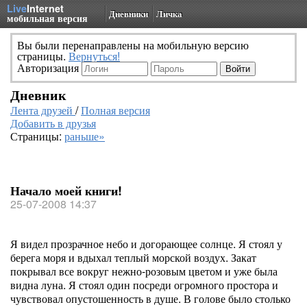
Live
Internet
Дневники
Личка
мобильная версия
Вы были перенаправлены на мобильную версию
страницы.
Вернуться!
Авторизация
Дневник
Лента друзей
/
Полная версия
Добавить в друзья
Страницы:
раньше»
Начало моей книги!
25-07-2008 14:37
Я видел прозрачное небо и догорающее солнце. Я стоял у
берега моря и вдыхал теплый морской воздух. Закат
покрывал все вокруг нежно-розовым цветом и уже была
видна луна. Я стоял один посреди огромного простора и
чувствовал опустошенность в душе. В голове было столько