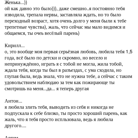
Женька...))
ой как давно это было))), даже смешно..я постоянно тебя
изводила, трепала нервы, заставляла ждать, но то было
переходный возраст, хотя очень долго у меня были к тебе
трепетные чувства), жаль, что сейчас мы мало видимся и
общаемся, ты очеь весёлый парень)
Кирилл...
о, это вообще моя первая серьёзная любовь, любила тебя 1,5
года, всё было по детски и скромно, но весело и
непринуждённо, играть я с тобой не могла, жила тобой,
ждала тебя, когда ты был в разъездах, с ума сходила, но
глупая была, ведь знала, что не нужна тебе, а сейчас с таким
удовольствием наблюдаю за тем как пожирающе ты
смотришь на меня...да... я теперь другая
Антон...
я любила злить тебя, выводить из себя и никогда не
подпускала к себе близко, ты просто хороший парень, как
жаль, что я тебя просто испльзовала, ведь я любила
другого....
Артем...