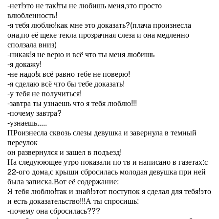
-нет!это не так!ты не любишь меня,это просто
влюбленность!
-я тебя люблю!как мне это доказать?(плача произнесла
она,по её щеке текла прозрачная слеза и она медленно
сползала вниз)
-никак!я не верю и всё что ты меня любишь
-я докажу!
-не надо!я всё равно тебе не поверю!
-я сделаю всё что бы тебе доказать!
-у тебя не получиться!
-завтра ты узнаешь что я тебя люблю!!!
-почему завтра?
-узнаешь.....
ПРоизнесла сквозь слезы девушка и завернула в темный
переулок
он развернулся и зашел в подъезд!
На следуюющее утро показали по тв и написано в газетах:с
22-ого дома,с крыши сбросилась молодая девушка при ней
была записка.Вот её содержание:
Я тебя люблю!так и знай!этот поступок я сделал для тебя!это
и есть доказательство!!!А ты спросишь:
-почему она сбросилась???