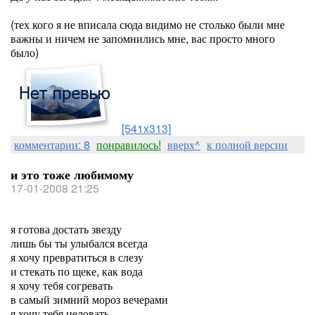
(тех кого я не вписала сюда видимо не столько были мне
важны и ничем не запомнились мне, вас просто много
было)
[541x313]
комментарии: 8
понравилось!
вверх^
к полной версии
и это тоже любимому
17-01-2008 21:25
я готова достать звезду
лишь бы ты улыбался всегда
я хочу превратиться в слезу
и стекать по щеке, как вода
я хочу тебя согревать
в самый зимний мороз вечерами
я хочу тебя целовать