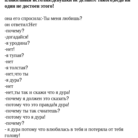
один не достоен этого!
она его спросила:-Ты меня любишь?
он ответил:Нет
-почему?
-догадайся!
-я уродина?
-нет!
-я тупая?
-нет
-я толстая?
-нет,что ты
-я дура?
-нет
-нет,ты так и скажи что я дура!
-почему я должен это сказать?
-потому что это правда!я дура!
-почему ты так счиатешь?
-потому что я дура!
-почему?
- я дура потому что влюбилась в тебя и потеряла от тебя
голову!