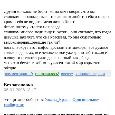
Друзья мои..вас не бесит, когда вам говорят, что вы
слишком высокомерные, что слишком любите себя и никого
кроме себя не видите..меня лично бесит...
бесит, потому что это не правда....
слишком многое люди видеть хотят....они считают, что когда
девушка заявляет, что она красивая, то она обязательно
высокомерная...бред..не так ли?
достал вокруг этот пафос, достали эти мажоры, все думают
только о деньгах, все человеческое уже давно забыто....все
пляшут и стелются ради денег не знай как...бред......
меня это бесит..такой мир ужасен..такой мир корыстен....
обтдно....
комментарии: 9
понравилось!
вверх^
к полной версии
Без заголовка
06-01-2008 13:17
Это цитата сообщения
Ульяна_Краева
Оригинальное
сообщение
пликольная истолия!девушки не делайте такого,ведь ни