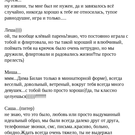
ну извини, ты мне был не нужен, да и завязалось всё
случайно, никогда хорошо к тебе не относилась, тупое
равнодушие, игра и только.....
Леша))))
ой, ты вообще клёвый парень!знаю, что постоянно играла с
тобой и флиртовала, но ты такой хороший и влюбчивый,
поймать тебя на крючок было очень нетрудно, но мы
дружили, флиртовали и радовались жизни!!ты просто
прелесть)
Миша...
ммм...Дима Билан только в миниатюрной форме), всегда
веселый, довольный, ветреный, вокруг тебя всегда много
девушек...с тобой было просто хорошо)!да, ты классно
целуешься))))))!!!!!!!!!
Саша...(питер)
не знаю, что это было, любовь или просто выдуманный
идеальный образ, мы были всегда далеко друг от друга,
телефонные звонки, смс, письма..красиво, больно,
обидно.Ждать всегда очень тяжело, ты не выдержал