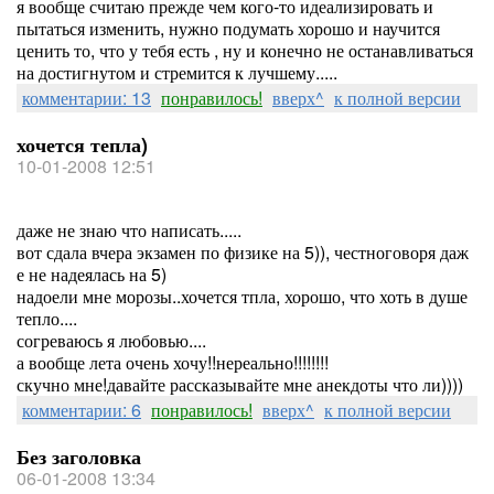
я вообще считаю прежде чем кого-то идеализировать и
пытаться изменить, нужно подумать хорошо и научится
ценить то, что у тебя есть , ну и конечно не останавливаться
на достигнутом и стремится к лучшему.....
комментарии: 13
понравилось!
вверх^
к полной версии
хочется тепла)
10-01-2008 12:51
даже не знаю что написать.....
вот сдала вчера экзамен по физике на 5)), честноговоря даж
е не надеялась на 5)
надоели мне морозы..хочется тпла, хорошо, что хоть в душе
тепло....
согреваюсь я любовью....
а вообще лета очень хочу!!нереально!!!!!!!!
скучно мне!давайте рассказывайте мне анекдоты что ли))))
комментарии: 6
понравилось!
вверх^
к полной версии
Без заголовка
06-01-2008 13:34