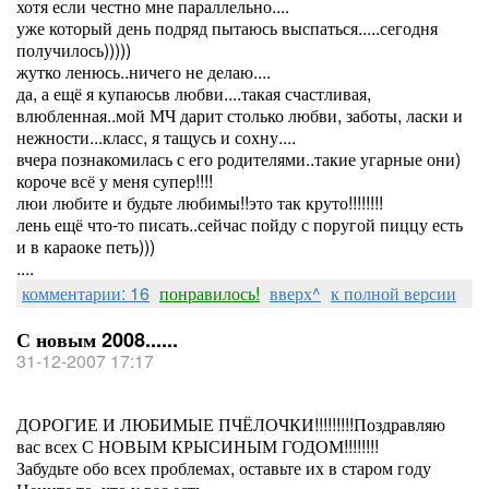
хотя если честно мне параллельно....
уже который день подряд пытаюсь выспаться.....сегодня
получилось)))))
жутко ленюсь..ничего не делаю....
да, а ещё я купаюсьв любви....такая счастливая,
влюбленная..мой МЧ дарит столько любви, заботы, ласки и
нежности...класс, я тащусь и сохну....
вчера познакомилась с его родителями..такие угарные они)
короче всё у меня супер!!!!
люи любите и будьте любимы!!это так круто!!!!!!!!
лень ещё что-то писать..сейчас пойду с поругой пиццу есть
и в караоке петь)))
....
комментарии: 16
понравилось!
вверх^
к полной версии
С новым 2008......
31-12-2007 17:17
ДОРОГИЕ И ЛЮБИМЫЕ ПЧЁЛОЧКИ!!!!!!!!!Поздравляю
вас всех С НОВЫМ КРЫСИНЫМ ГОДОМ!!!!!!!!
Забудьте обо всех проблемах, оставьте их в старом году