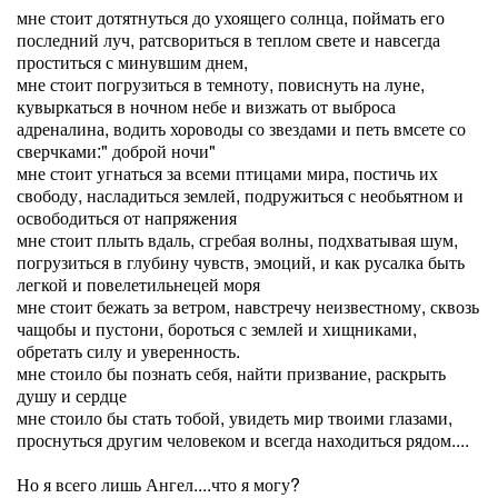
мне стоит дотятнуться до ухоящего солнца, поймать его
последний луч, ратсвориться в теплом свете и навсегда
проститься с минувшим днем,
мне стоит погрузиться в темноту, повиснуть на луне,
кувыркаться в ночном небе и визжать от выброса
адреналина, водить хороводы со звездами и петь вмсете со
сверчками:" доброй ночи"
мне стоит угнаться за всеми птицами мира, постичь их
свободу, насладиться землей, подружиться с необьятном и
освободиться от напряжения
мне стоит плыть вдаль, сгребая волны, подхватывая шум,
погрузиться в глубину чувств, эмоций, и как русалка быть
легкой и повелетильнецей моря
мне стоит бежать за ветром, навстречу неизвестному, сквозь
чащобы и пустони, бороться с землей и хищниками,
обретать силу и уверенность.
мне стоило бы познать себя, найти призвание, раскрыть
душу и сердце
мне стоило бы стать тобой, увидеть мир твоими глазами,
проснуться другим человеком и всегда находиться рядом....
Но я всего лишь Ангел....что я могу?