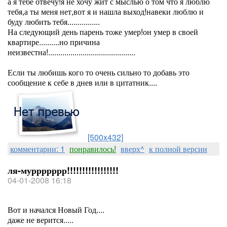
а я тебе отвечу!я не хочу жит с мыслью о том что я люблю
тебя,а ты меня нет,вот я и нашла выход!навеки люблю и
буду любить тебя................
На следующий день парень тоже умер!он умер в своей
квартире..........но причина
неизвестна!...........................................
Если ты любишь кого то очень сильно то добавь это
сообщение к себе в днев или в цитатник....
[500x432]
комментарии: 1
понравилось!
вверх^
к полной версии
ля-муррррррр!!!!!!!!!!!!!!!!!
04-01-2008 16:18
Вот и начался Новый Год....
даже не верится.....