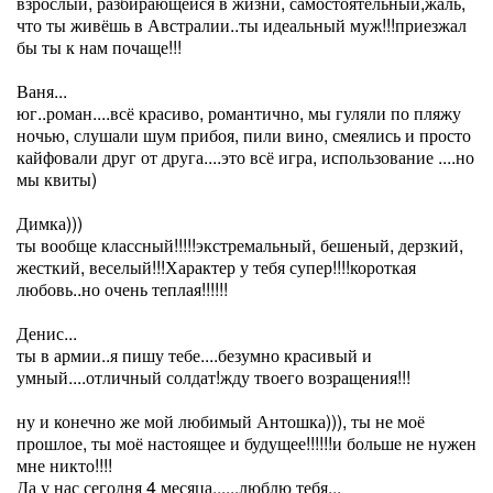
взрослый, разбирающейся в жизни, самостоятельный,жаль,
что ты живёшь в Австралии..ты идеальный муж!!!приезжал
бы ты к нам почаще!!!
Ваня...
юг..роман....всё красиво, романтично, мы гуляли по пляжу
ночью, слушали шум прибоя, пили вино, смеялись и просто
кайфовали друг от друга....это всё игра, использование ....но
мы квиты)
Димка)))
ты вообще классный!!!!!экстремальный, бешеный, дерзкий,
жесткий, веселый!!!Характер у тебя супер!!!!короткая
любовь..но очень теплая!!!!!!
Денис...
ты в армии..я пишу тебе....безумно красивый и
умный....отличный солдат!жду твоего возращения!!!
ну и конечно же мой любимый Антошка))), ты не моё
прошлое, ты моё настоящее и будущее!!!!!!и больше не нужен
мне никто!!!!
Да у нас сегодня 4 месяца......люблю тебя...