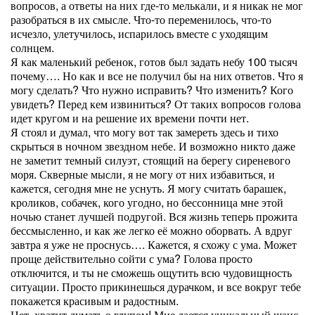
вопросов, а ответы на них где-то мелькали, и я никак не мог
разобраться в их смысле. Что-то переменилось, что-то
исчезло, улетучилось, испарилось вместе с уходящим
солнцем.
Я как маленький ребенок, готов был задать небу 100 тысяч
почему…. Но как и все не получил бы на них ответов. Что я
могу сделать? Что нужно исправить? Что изменить? Кого
увидеть? Перед кем извиниться? От таких вопросов голова
идет кругом и на решение их времени почти нет.
Я стоял и думал, что могу вот так замереть здесь и тихо
скрыться в ночном звездном небе. И возможно никто даже
не заметит темный силуэт, стоящий на берегу сиреневого
моря. Скверные мысли, я не могу от них избавиться, и
кажется, сегодня мне не уснуть. Я могу считать барашек,
кроликов, собачек, кого угодно, но бессонница мне этой
ночью станет лучшей подругой. Вся жизнь теперь прожита
бессмысленно, и как же легко её можно оборвать. А вдруг
завтра я уже не проснусь…. Кажется, я схожу с ума. Может
проще действительно сойти с ума? Голова просто
отключится, и ты не сможешь ощутить всю чудовищность
ситуации. Просто прикинешься дурачком, и все вокруг тебе
покажется красивым и радостным.
Нет, хватит думать о глупом! Мне дается уникальный шанс