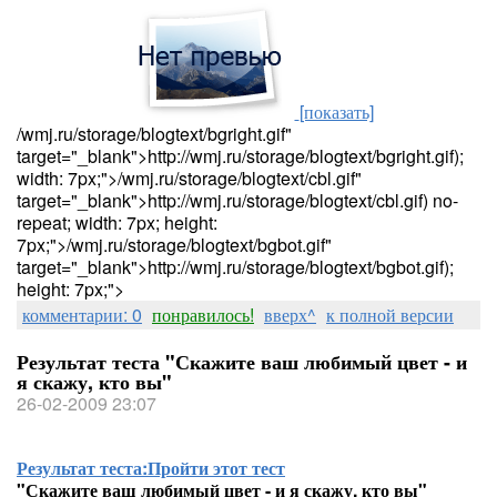
[показать]
/wmj.ru/storage/blogtext/bgright.gif"
target="_blank">http://wmj.ru/storage/blogtext/bgright.gif);
width: 7px;">/wmj.ru/storage/blogtext/cbl.gif"
target="_blank">http://wmj.ru/storage/blogtext/cbl.gif) no-
repeat; width: 7px; height:
7px;">/wmj.ru/storage/blogtext/bgbot.gif"
target="_blank">http://wmj.ru/storage/blogtext/bgbot.gif);
height: 7px;">
комментарии: 0
понравилось!
вверх^
к полной версии
Результат теста "Скажите ваш любимый цвет - и
я скажу, кто вы"
26-02-2009 23:07
Результат теста:
Пройти этот тест
"Скажите ваш любимый цвет - и я скажу, кто вы"