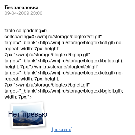
Без заголовка
09-04-2009 23:00
table cellpadding=0
cellspacing=0>/wmj.ru/storage/blogtext/ctl.gif"
target="_blank">http://wmj.ru/storage/blogtext/ctl.gif) no-
repeat; width: 7px; height:
7px;">/wmj.ru/storage/blogtext/bgtop.gif"
target="_blank">http://wmj.ru/storage/blogtext/bgtop.gif);
height: 7px;">/wmj.ru/storage/blogtext/ctr.gif"
target="_blank">http://wmj.ru/storage/blogtext/ctr.gif) no-
repeat; width: 7px; height:
7px;">/wmj.ru/storage/blogtext/bgleft.gif"
target="_blank">http://wmj.ru/storage/blogtext/bgleft.gif);
width: 7px;">
[показать]