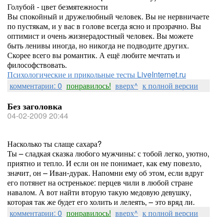
Голубой - цвет безмятежности
Вы спокойный и дружелюбный человек. Вы не нервничаете
по пустякам, и у вас в голове всегда ясно и прозрачно. Вы
оптимист и очень жизнерадостный человек. Вы можете
быть ленивы иногда, но никогда не подводите других.
Скорее всего вы романтик. А ещё любите мечтать и
философствовать.
Психологические и прикольные тесты LiveInternet.ru
комментарии: 0
понравилось!
вверх^
к полной версии
Без заголовка
04-02-2009 20:44
Насколько ты слаще сахара?
Ты – сладкая сказка любого мужчины: с тобой легко, уютно,
приятно и тепло. И если он не понимает, как ему повезло,
значит, он – Иван-дурак. Напомни ему об этом, если вдруг
его потянет на остренькое: перцев чили в любой стране
навалом. А вот найти вторую такую медовую девушку,
которая так же будет его холить и лелеять, – это вряд ли.
комментарии: 0
понравилось!
вверх^
к полной версии