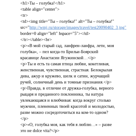
<h1>Ты – голубка!</h1>
<table align="center">
<tr>
<td><img title="Ты – голубка!" alt="Ты – голубка!"
src="
http://wmj.ru/storage/images/travel/test20090402_3.jpg"
border=0 align="left" hspace="5"></td>
</tr></table><br>
<p>«В мой старый сад, ланфрен-ланфра, лети, моя
голубка», – пел когда-то Брильи-Боярский
красавице Анастасии Ягужинской…</p>
<p>Ты и есть та самая птица любви, кокетливая,
женственная, чувственная, страстная. Белокрылая
дива, ажур и кружево, шелк и сатин, журчащий
ручей, солнечный день и томные признания.</p>
<p>Правда, в отличие от дружка-голубка, верного
рыцаря и преданного поклонника, ты натура
увлекающаяся и влюбчивая: когда вокруг столько
мужчин, плененных твоей красотой и молодостью,
разве можно сосредоточиться на ком-то одном?
</p>
<p>«О, голубка моя, как тебя я люблю…» – разве
это не dolce vita?</p>