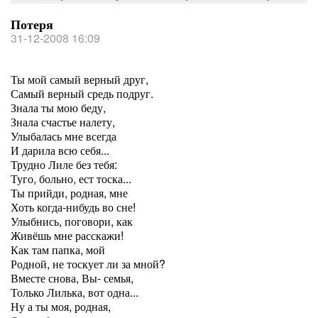
Потеря
31-12-2008 16:09
Ты мой самый верный друг,
Самый верный средь подруг.
Знала ты мою беду,
Знала счастье налету,
Улыбалась мне всегда
И дарила всю себя...
Трудно Лиле без тебя:
Туго, больно, ест тоска...
Ты прийди, родная, мне
Хоть когда-нибудь во сне!
Улыбнись, поговори, как
Живёшь мне расскажи!
Как там папка, мой
Родной, не тоскует ли за мной?
Вместе снова, Вы- семья,
Только Лилька, вот одна...
Ну а ты моя, родная,