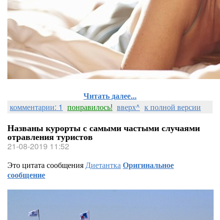
Читать далее...
комментарии: 1
понравилось!
вверх^
к полной версии
Названы курорты с самыми частыми случаями
отравления туристов
21-08-2019 11:52
Это цитата сообщения
Диетантка
Оригинальное
сообщение