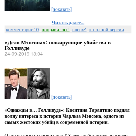
[показать]
Читать далее...
комментарии: 0
понравилось!
вверх^
к полной версии
«Дело Мэнсона»: шокирующие убийства в
Голливуде
24-09-2019 13:04
[показать]
«Однажды в… Голливуде»: Квентина Тарантино поднял
волну интереса к истории Чарльза Мэнсона, одного из
самых жестоких убийц в современной истории.
Одно из самых громких дел ХХ века действительно имело