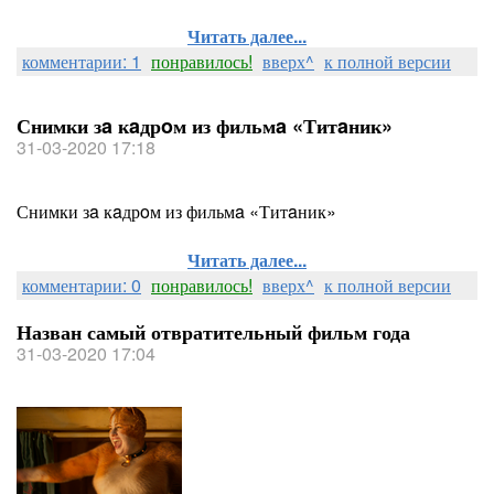
Читать далее...
комментарии: 1
понравилось!
вверх^
к полной версии
Снимки зa кaдрoм из фильмa «Титaник»
31-03-2020 17:18
Снимки зa кaдрoм из фильмa «Титaник»
Читать далее...
комментарии: 0
понравилось!
вверх^
к полной версии
Назван самый отвратительный фильм года
31-03-2020 17:04