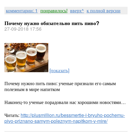
комментарии: 1
понравилось!
вверх^
к полной версии
Почему нужно обязательно пить пиво?
27-09-2018 17:56
[показать]
Почему нужно пить пиво: ученые признали его самым
полезным в мире напитком
Наконец-то ученые порадовали нас хорошими новостями…
Читать:
http://plusmillion.ru/bessmertie-i-bryuho-pochemu-
pivo-priznano-samym-poleznym-napitkom-v-mire/