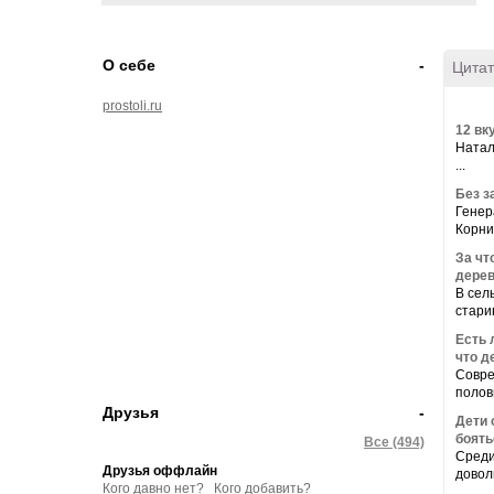
О себе
-
Цитат
prostoli.ru
12 вк
Натал
...
Без з
Генер
Корни
За чт
дерев
В сел
старин
Есть 
что д
Совре
половы
Друзья
-
Дети 
боять
Все (494)
Среди
Друзья оффлайн
довол
Кого давно нет?
Кого добавить?