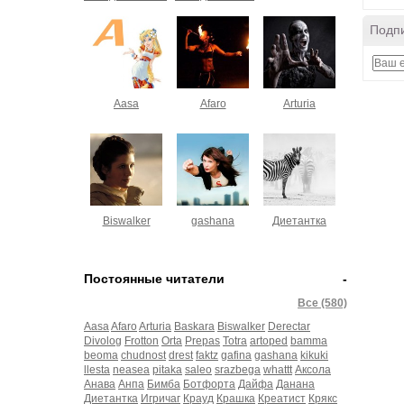
Подпи
Aasa
Afaro
Arturia
Biswalker
gashana
Диетантка
Постоянные читатели
-
Все (580)
Aasa
Afaro
Arturia
Baskara
Biswalker
Derectar
Divolog
Frotton
Orta
Prepas
Totra
artoped
bamma
beoma
chudnost
drest
faktz
gafina
gashana
kikuki
llesta
neasea
pitaka
saleo
srazbega
whattt
Аксола
Анава
Анпа
Бимба
Ботфорта
Дайфа
Данана
Диетантка
Игричаг
Крауд
Крашка
Креатист
Крякс