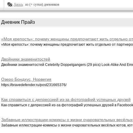
Авось
из (+ сутки) дневников
Дневник Прайз
«Моя крепость»: почему женщины предпочитают жить отдельно от
партнеров
«Моя крепость»: почему женщины предпочитают жить отдельно от партнеров
Двойники знаменитостей
Двойники знаменитостей Celebrity Doppelgangers (29 pics) Look-Alike And Em
Озеро Бондхус, Норвегия
https://bravedefender.ru/post231665376/
Как справиться с депрессией из-за фотографий успешных друзей
Как справиться с депрессией из-за фотографий успешных друзей в Facebook
Забавные иллюстрации-комиксы о жизни очаровательных весёлых
котов, которые подарят хорошее настроение
Забавные иллюстрации-комиксы о жизни очаровательных весёлых котов, кот