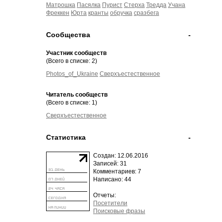
Матрошка
Пасялка
Пурист
Стерха
Тредда
Учана
Фреккен
Юрта
кранты
обручка
сразбега
Сообщества
-
Участник сообществ
(Всего в списке: 2)
Photos_of_Ukraine
Сверхъестественное
Читатель сообществ
(Всего в списке: 1)
Сверхъестественное
Статистика
-
Создан: 12.06.2016
Записей: 31
Комментариев: 7
Написано: 44
Отчеты:
Посетители
Поисковые фразы