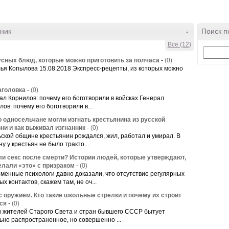
ник
-
Поиск п
Все (12)
усных блюд, которые можно приготовить за полчаса
-
(0)
ья Копылова 15.08.2018 Экспресс-рецепты, из которых можно
аголовка
-
(0)
ал Корнилов: почему его боготворили в войсках Генерал
лов: почему его боготворили в...
о односельчане могли изгнать крестьянина из русской
ни и как выживал изгнанник
-
(0)
ьской общине крестьянин рождался, жил, работал и умирал. В
у у крестьян не было тракто...
ли секс после смерти? Истории людей, которые утверждают,
елали «это» с призраком
-
(0)
менные психологи давно доказали, что отсутствие регулярных
х контактов, скажем там, не оч...
с оружием. Кто такие школьные стрелки и почему их строит
ся
-
(0)
 жителей Старого Света и стран бывшего СССР бытует
ьно распространенное, но совершенно ...