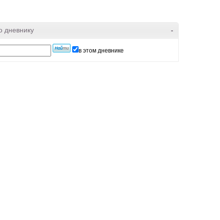
о дневнику
-
в этом дневнике