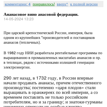
комментарии: 4
понравилось!
вверх^
к полной версии
Ананасовое вино анасовой федерации.
14-05-2024 13:23
При царской крепостнической России, империя, была
одним из крупнейших "производителей и поставщиков
ананасов (тепличных).
В 1982 году НИИ разработала рентабельные программы по
выращиванию в промышленных масштабах ананасов и пр.
в теплицах, рядом с источниками излишней генерации
электроэнергии.
290 лет назад, в 1732 году, в России впервые
начали продавать ананасы, причем отечественного
производства; постепенно «царя плодов» стали
выращивать в оранжереях по всей империи, а со
временем поставлять не только российским
потребителям, но и за границу; и знатоки-гурманы
неизменно отмечали их особые качества.