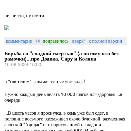
не, не это, ну почти
комментарии: 14
понравилось!
вверх^
к полной версии
Борьба со "сладкой смертью" (а потому что без
рамочки)...про Додика, Сару и Коляна
10-06-2024 15:00
и "глютеном"...там же пустые углеводы!
Нужно каждый день делать 10 000 шагов для здоровья ...в
очереди
...В шесть часов я проснулся, в семь уже был одет, в
половине восьмого расхаживал около булочной, размахивая
авоськой "Адидас" и с нарисованной на ладони
химическим карандашом, цифрой 667. Мне было