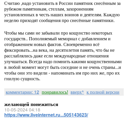
Считаю ,надо установить в России памятник снесённым за
рубежом памятникам, стеллам, захоронениям
установленных в честь наших воинов и деятелям. Каждую
неделю приходят сообщения про снесённые памятники.
Чтобы мы сами не забывали про кощунство некоторых
государств.. Пополняемый мемориал с добавлением и
отображением новых фактов. Своевременно всё
фиксировать...на века, на десятилетия память, что бы не
расслаблялись даже если международные отношения
улучшаться. Всегда надо помнить какими кощунственными
в любой момент могут быть соседние и не очень страны...и
чтобы они это видели - напоминать им про них же, про их
гнилую сущность.
комментарии: 12
понравилось!
вверх^
к полной версии
желающей понежиться
10-05-2024 04:18
https://www.liveinternet.ru...505143623/