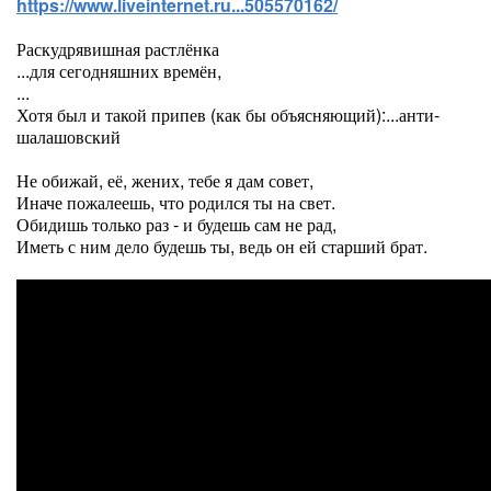
https://www.liveinternet.ru...505570162/
Раскудрявишная растлёнка
...для сегодняшних времён,
...
Хотя был и такой припев (как бы объясняющий):...анти-
шалашовский
Не обижай, её, жених, тебе я дам совет,
Иначе пожалеешь, что родился ты на свет.
Обидишь только раз - и будешь сам не рад,
Иметь с ним дело будешь ты, ведь он ей старший брат.