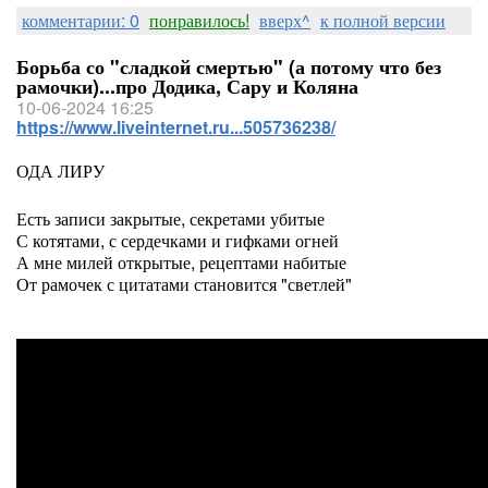
комментарии: 0
понравилось!
вверх^
к полной версии
Борьба со "сладкой смертью" (а потому что без
рамочки)...про Додика, Сару и Коляна
10-06-2024 16:25
https://www.liveinternet.ru...505736238/
ОДА ЛИРУ
Есть записи закрытые, секретами убитые
С котятами, с сердечками и гифками огней
А мне милей открытые, рецептами набитые
От рамочек с цитатами становится "светлей"