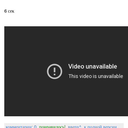
6 сек
комментарии: 0
понравилось!
вверх^
к полной версии