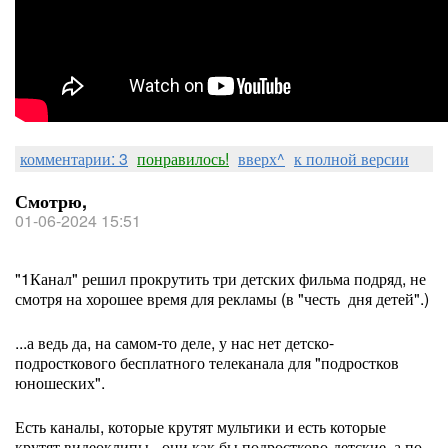
комментарии: 3
понравилось!
вверх^
к полной версии
Смотрю,
01-06-2024 15:51
"1Канал" решил прокрутить три детских фильма подряд, не
смотря на хорошее время для рекламы (в "честь дня детей".)
...а ведь да, на самом-то деле, у нас нет детско-
подросткового бесплатного телеканала для "подростков
юношеских".
Есть каналы, которые крутят мультики и есть которые
крутят видеоклипы - они как бы подростково-детские, а по-