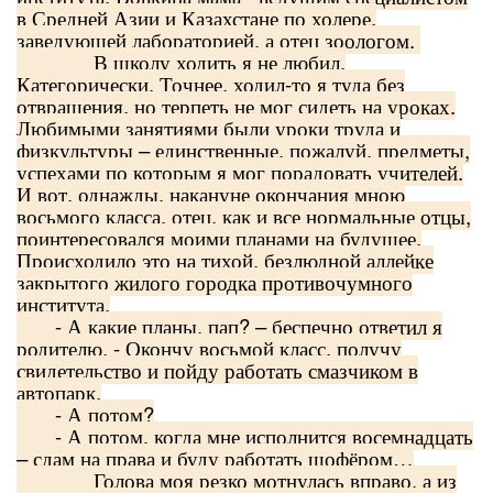
в Средней Азии и Казахстане по холере,
заведующей лабораторией, а отец зоологом.
В школу ходить я не любил.
Категорически. Точнее, ходил-то я туда без
отвращения, но терпеть не мог сидеть на уроках.
Любимыми занятиями были уроки труда и
физкультуры – единственные, пожалуй, предметы,
успехами по которым я мог порадовать учителей.
И вот, однажды, накануне окончания мною
восьмого класса, отец, как и все нормальные отцы,
поинтересовался моими планами на будущее.
Происходило это на тихой, безлюдной аллейке
закрытого жилого городка противочумного
института.
- А какие планы, пап? – беспечно ответил я
родителю, - Окончу восьмой класс, получу
свидетельство и пойду работать смазчиком в
автопарк.
- А потом?
- А потом, когда мне исполнится восемнадцать
– сдам на права и буду работать шофёром…
Голова моя резко мотнулась вправо, а из