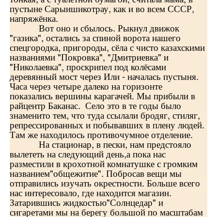
пустыне Сарыишикотрау, как и во всем СССР,
напряжёнка.
Вот оно и сбылось. Рыкнул движок
"газика", остались за спиной ворота нашего
спецгородка, пригороды, сёла с чисто казахскими
названиями "Покровка", "Дмитриевка" и
"Николаевка", проскрипел под колёсами
деревянный мост через Или - началась пустыня.
Часа через четыре далеко на горизонте
показались вершины карагачей. Мы прибыли в
райцентр Баканас. Село это в те годы было
знаменито тем, что туда ссылали бродяг, стиляг,
репрессированных и побывавших в плену людей.
Там же находилось противочумное отделение.
На стационар, в пески, нам предстояло
вылететь на следующий день,а пока нас
разместили в крохотной комнатушке с громким
названием"общежитие". Побросав вещи мы
отправились изучать окрестности. Больше всего
нас интересовало, где находится магазин.
Затарившись жидкостью"Солнцедар" и
сигаретами мы на берегу большой по масштабам