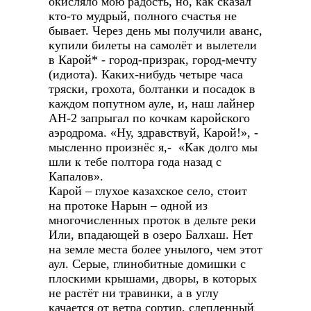
окисляло мою радость, но, как сказал
кто-то мудрый, полного счастья не
бывает. Через день мы получили аванс,
купили билеты на самолёт и вылетели
в Карой* - город-призрак, город-мечту
(идиота). Каких-нибудь четыре часа
тряски, грохота, болтанки и посадок в
каждом попутном ауле, и, наш лайнер
АН-2 запрыгал по кочкам каройского
аэродрома. «Ну, здравствуй, Карой!», -
мысленно произнёс я,- «Как долго мы
шли к тебе полтора года назад с
Капалов».
Карой – глухое казахское село, стоит
на протоке Нарын – одной из
многочисленных проток в дельте реки
Или, впадающей в озеро Балхаш. Нет
на земле места более унылого, чем этот
аул. Серые, глинобитные домишки с
плоскими крышами, дворы, в которых
не растёт ни травинки, а в углу
качается от ветра сортир, слепленный