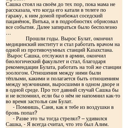
Сашка стоял на своём до тех пор, пока мама не
рассказала, что когда его катали в телеге по
гаражу, к ним домой прибежал соседский
пацанёнок, Витька, и в подробностях обрисовал
все события. Далее запираться было бесполезно
…
Прошли годы. Вырос Булат, окончил
медицинский институт и стал работать врачом на
одной из противочумных станций Казахстана.
Вырос Сашка, отслужил в армии, окончил
биологический факультет и стал, благодаря
рекомендации Булата, работать на той же станции
зоологом. Отношения между ними были
тёплыми, какими и полагается быть отношениям
между мужчинами, выросшими в одном дворе и
в одной среде. Про тот давний случай Сашка бы
и не вспомнил, если бы о нём не напомнил как-то
во время застолья сам Булат.
- Помнишь, Саня, как я тебе из воздушки в
бровь попал?
- Разве это ты тогда стрелял? – удивился
Сашка, - Я всегда считал, что это был Алим.