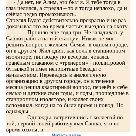
- Да нет, не Алим, это был я. Я тебе тогда в
глаз целился, а стрелял – то я тогда неплохо, да и
сейчас редко промахиваюсь.
Стрелял Булат действительно прекрасно и не раз
доказывал это во время частых выездов на охоту.
Прошло ещё года три. Не заладилась у
Сашки работа на той станции. Никак не мог
решить вопрос с жильём. Семья в одном городе,
он в другом. Жил один, как волк в станционном
изоляторе, пил водку по вечерам, чокаясь
гранёным стаканом с «тренером» - поллитровой
бутылкой и имел неприятные беседы с
начальством. Переведясь в аналогичную
организацию в другом городе, он в течение
месяца решил квартирный вопрос, перевёз к себе
семью и детские свои годы, и годы, прошедшие в
станционном изоляторе, и коллег своих
вспоминал, когда на то были время и повод. Но
однажды …
Однажды, встретившись с коллегой по
той, первой своей работе узнал Сашка, что во
время охоты, в
Читать далее...