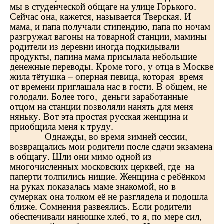
мы в студенческой общаге на улице Горького.
Сейчас она, кажется, называется Тверская. И
мама, и папа получали стипендию, папа по ночам
разгружал вагоны на товарной станции, мамины
родители из деревни иногда подкидывали
продукты, папина мама присылала небольшие
денежные переводы. Кроме того, у отца в Москве
жила тётушка – оперная певица, которая время
от времени приглашала нас в гости. В общем, не
голодали. Более того, деньги заработанные
отцом на станции позволяли нанять для меня
няньку. Вот эта простая русская женщина и
приобщила меня к труду.
Однажды, во время зимней сессии,
возвращались мои родители после сдачи экзамена
в общагу. Шли они мимо одной из
многочисленных московских церквей, где на
паперти толпились нищие. Женщина с ребёнком
на руках показалась маме знакомой, но в
сумерках она толком её не разглядела и подошла
ближе. Сомнения развеялись. Если родители
обеспечивали нянюшке хлеб, то я, по мере сил,