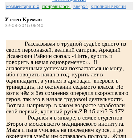
комментарии: 0
понравилось!
вверх^
к полной версии
У стен Кремля
22-08-2015 09:40
Рассказывая о трудной судьбе одного из
своих персонажей, великий сатирик, Аркадий
Исаакович Райкин сказал: «Пить, курить и
говорить я начал одновременно». Я
аналогичными успехами похвастаться не могу,
ибо говорить начал в год, курить лет в
одиннадцать, а упился в драбадан впервые в
тринадцать, по окончании седьмого класса. Но
вот в чём я без сомнения опередил скороспелого
героя, так это в начале трудовой деятельности.
Вот вы, например, в каком возрасте заработали
свой первый, кровный рубль? В 15 лет? В 17?
Родился я в январе, в семье студентов
Второго московского медицинского института.
Мама и папа учились на последнем курсе, и до
окончания учёбы им оставалось полгода. Жили