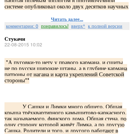
работая полевым зоологом в противочумной
системе опубликовал около двух десятков научных
Читать далее...
комментарии: 0
понравилось!
вверх^
к полной версии
Стукачи
22-08-2015 10:02
"А пуговки-то нету у правого кармана, и сшиты
не по русски широкие штаны, а в глубине кармана
патроны от нагана и карта укреплений Советской
стороны"*
У Сашки и Димки много общего. Общая
крыша трёхквартирного камышитово-каркасного,
так называемого, финского дома. Общая стена, по
одну сторону которой живёт Димка, а по другую
Сашка. Родители и того, и другого работают в