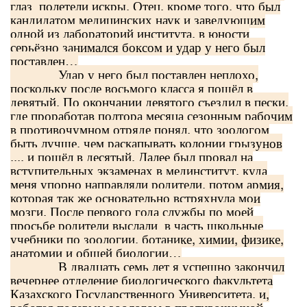
глаз полетели искры. Отец, кроме того, что был
кандидатом медицинских наук и заведующим
одной из лабораторий института, в юности
серьёзно занимался боксом и удар у него был
поставлен…
Удар у него был поставлен неплохо,
поскольку после восьмого класса я пошёл в
девятый. По окончании девятого съездил в пески,
где проработав полтора месяца сезонным рабочим
в противочумном отряде понял, что зоологом
быть лучше, чем раскапывать колонии грызунов
..., и пошёл в десятый. Далее был провал на
вступительных экзаменах в мединститут, куда
меня упорно направляли родители, потом армия,
которая так же основательно встряхнула мои
мозги. После первого года службы по моей
просьбе родители выслали в часть школьные
учебники по зоологии, ботанике, химии, физике,
анатомии и общей биологии…
В двадцать семь лет я успешно закончил
вечернее отделение биологического факультета
Казахского Государственного Университета, и,