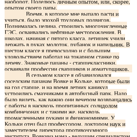
наоборот. Поделюсь личным опытом, или, скорее,
опытом своего папы.
Время, в которое мне выпало расти и
учиться, было эпохой трудовых подвигов.
Поднималась целина, строились многочисленные
ГЭС, осваивались нефтяные месторождения. В
школах, начиная с пятого класса, детишек учили
держать в руках молоток, рубанок и напильник. В
шестом классе я превосходно и с большим
удовольствием работал на токарном станке по
дереву. Знакомые пацаны - старшеклассники,
осваивали профессии сварщиков и арматурщиков.
В седьмом классе я обзавидовался
соседским пацанам Вовке и Кольке, которые были
на год старше, и на время летних каникул
устроились смазчиками в автобусный парк. Надо
было видеть, как важно они вечером возвращались
с работы в насквозь пропитанных солидолом
комбинезонах и с такими же, насквозь
промасленными руками и физиономиями. У
Кольки отец был профессором, доктором наук и
заместителем директора противочумного
института. Вовкина мама - ведущим специалистом