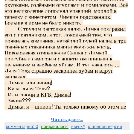
окурками, солёными огурцами и помидорами. Всё
это великолепие дополнял упавший мордой в
тарелку с винегретом Димкин родственник.
Больше в доме не было никого.
С трудом растолкав дядю, Димка поздравил
его с праздником, а тот, довольный тем, что
появилась компания, нетвёрдой рукой налил в три
гранёных стаканчика маргацевую жидкость.
Преодолевая отвращение Сашка с Димкой
пригубили самогон и с аппетитом припали к
пельменям и варёным яйцам. И тут началось …
Дядя Толя страшно заскрипел зубам и вдруг
заплакал,
- Димка, иди звони!
- Куда, дядя Толя?
- Иди, звони в КГБ, Димка!
- Зачем???
- Димка, я – шпион! Ты только никому об этом не
Читать далее...
комментарии: 0
понравилось!
вверх^
к полной версии