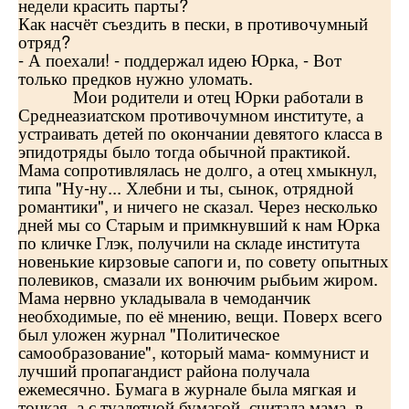
недели красить парты?
Как насчёт съездить в пески, в противочумный
отряд?
- А поехали! - поддержал идею Юрка, - Вот
только предков нужно уломать.
Мои родители и отец Юрки работали в
Среднеазиатском противочумном институте, а
устраивать детей по окончании девятого класса в
эпидотряды было тогда обычной практикой.
Мама сопротивлялась не долго, а отец хмыкнул,
типа "Ну-ну... Хлебни и ты, сынок, отрядной
романтики", и ничего не сказал. Через несколько
дней мы со Старым и примкнувший к нам Юрка
по кличке Глэк, получили на складе института
новенькие кирзовые сапоги и, по совету опытных
полевиков, смазали их вонючим рыбьим жиром.
Мама нервно укладывала в чемоданчик
необходимые, по её мнению, вещи. Поверх всего
был уложен журнал "Политическое
самообразование", который мама- коммунист и
лучший пропагандист района получала
ежемесячно. Бумага в журнале была мягкая и
тонкая, а с туалетной бумагой, считала мама, в