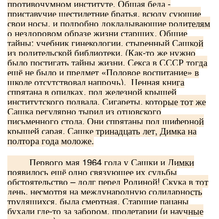
противочумном институте. Общая беда -
приставучие шестилетние братья, всюду сующие
свои носы, и подробно докладывающие родителям
о нездоровом образе жизни старших. Общие
тайны: учебник гинекологии, стыренный Сашкой
из родительской библиотеки. (Как-то же нужно
было постигать тайны жизни. Секса в СССР тогда
ещё не было и предмет «Половое воспитание» в
школе отсутствовал напрочь). Ценная книга
спрятана в опилках, под железной крышей
институтского подвала. Сигареты, которые тот же
Сашка регулярно тырил из отцовского
письменного стола. Они спрятаны под шиферной
крышей сарая. Сашке тринадцать лет, Димка на
полтора года моложе.
Первого мая 1964 года у Сашки и Димки
появилось ещё одно связующее их судьбы
обстоятельство – долг перед Родиной! Скука в тот
день, несмотря на международную солидарность
трудящихся, была смертная. Старшие пацаны
бухали где-то за забором, пролетарии (и научные