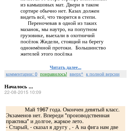
из камышовых мат. Двери в таком
сортире обычно нет. Казах должен
видеть всё, что творится в степи.
Переночевав в одной из таких
мазанок, мы наутро, на попутном
грузовике, выехали в охотничий
посёлок Жидели, стоящий на берегу
одноимённой протоки. Большинство
жителей этого посёлка
Читать далее...
комментарии: 0
понравилось!
вверх^
к полной версии
Началось ...
22-08-2015 10:09
Май 1967 года. Окончен девятый класс.
Экзаменов нет. Впереди "производственная
практика" и долгое, жаркое лето.
- Старый, - сказал я другу , - А на фига нам две