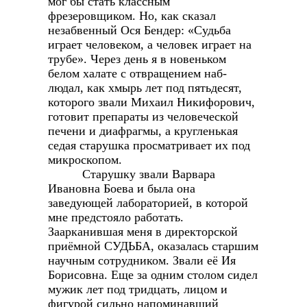
мог бы стать классным
фрезеровщиком. Но, как сказал
незабвенный Ося Бендер: «Судьба
играет человеком, а человек играет на
трубе». Через день я в новеньком
белом халате с отвращением наб-
людал, как хмырь лет под пятьдесят,
которого звали Михаил Никифорович,
готовит препараты из человеческой
печени и диафрагмы, а кругленькая
седая старушка просматривает их под
микроскопом.
Старушку звали Варвара
Ивановна Боева и была она
заведующей лабораторией, в которой
мне предстояло работать.
Заарканившая меня в директорской
приёмной СУДЬБА, оказалась старшим
научным сотрудником. Звали её Ия
Борисовна. Еще за одним столом сидел
мужик лет под тридцать, лицом и
фигурой сильно напоминавший