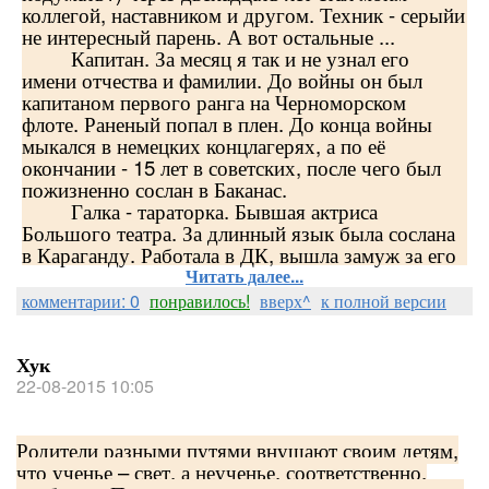
коллегой, наставником и другом. Техник - серыйи
не интересный парень. А вот остальные ...
Капитан. За месяц я так и не узнал его
имени отчества и фамилии. До войны он был
капитаном первого ранга на Черноморском
флоте. Раненый попал в плен. До конца войны
мыкался в немецких концлагерях, а по её
окончании - 15 лет в советских, после чего был
пожизненно сослан в Баканас.
Галка - тараторка. Бывшая актриса
Большого театра. За длинный язык была сослана
в Караганду. Работала в ДК, вышла замуж за его
Читать далее...
комментарии: 0
понравилось!
вверх^
к полной версии
Хук
22-08-2015 10:05
Родители разными путями внушают своим детям,
что ученье – свет, а неученье, соответственно,