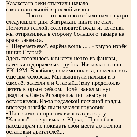
Казахстана реки отметили начало
самостоятельной взрослой жизни.
Плохо ..., ох как плохо было нам на утро
следующего дня. Завтракать никто не стал.
Поглотав тёплой, солоноватой воды из колонки
мы отправились в сторону большого такыра на
краю Баканаса.
- "Шереметьево", едрёна вошь ... , - хмуро изрёк
циник Старый.
Здесь готовилось к вылету нечто из фанеры,
клеенки и дюралевых трубок. Называлось оно
ЯК-12М. В кабине, помимо пилота, помещалось
еще два человека. Мы выкинули пальцы и в
самолёт залезли я и Старый.Глэку предстояло
лететь вторым рейсом. Полёт занял минут
двадцать.Самолёт запрыгал по такыру и
остановился. Из-за недалёкой песчаной гряды,
впереди шлейфа пыли мчался грузовик.
- Наш самолёт приземлился в аэропорту
"Капалы", - не унимался Юрка, - Просьба к
пассажирам не покидать свои места до полной
остановки двигателей...