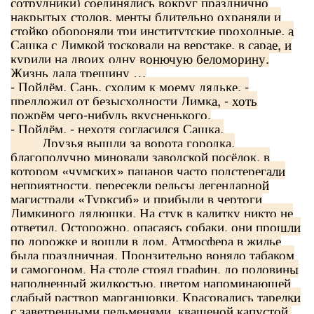
сотрудники) соединялись вокруг празднично
накрытых столов, менты бдительно охраняли и
стойко обороняли три институтские проходные, а
Сашка с Димкой тосковали на верстаке, в сарае, и
курили на двоих одну вонючую беломорину.
Жизнь дала трещину …
- Пойдём, Сань, сходим к моему дядьке, -
предложил от безысходности Димка, - хоть
пожрём чего-нибудь вкусненького.
- Пойдём, - нехотя согласился Сашка.
Друзья вышли за ворота городка,
благополучно миновали заводской посёлок, в
котором «чумских» пацанов часто подстерегали
неприятности, пересекли рельсы легендарной
магистрали «Турксиб» и прибыли в чертоги
Димкиного дядюшки. На стук в калитку никто не
ответил. Осторожно, опасаясь собаки, они прошли
по дорожке и вошли в дом. Атмосфера в жилье
была праздничная. Пронзительно воняло табаком
и самогоном. На столе стоял графин, до половины
наполненный жидкостью, цветом напоминающей
слабый раствор марганцовки. Красовались тарелки
с заветренными пельменями, квашеной капустой,