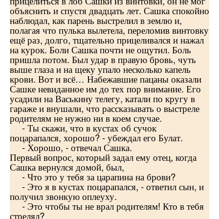
прицелиться в лоб Сашки из винтовки, он не мог
объяснить и спустя двадцать лет. Сашка спокойно
наблюдал, как парень выстрелил в землю и,
полагая что пулька вылетела, переломив винтовку
ещё раз, долго, тщательно прицеливался и нажал
на курок. Боли Сашка почти не ощутил. Боль
пришла потом. Был удар в правую бровь, чуть
выше глаза и на щеку упало несколько капель
крови. Вот и всё… Набежавшие пацаны оказали
Сашке невиданное им до тех пор внимание. Его
усадили на Васькину телегу, катали по кругу в
гараже и внушали, что рассказывать о выстреле
родителям не нужно ни в коем случае.
- Ты скажи, что в кустах об сучок
поцарапался, хорошо? - убеждал его Булат.
- Хорошо, - отвечал Сашка.
Первый вопрос, который задал ему отец, когда
Сашка вернулся домой, был,
- Что это у тебя за царапина на брови?
- Это я в кустах поцарапался, - ответил сын, и
получил звонкую оплеуху.
- Это чтобы ты не врал родителям! Кто в тебя
стрелял?