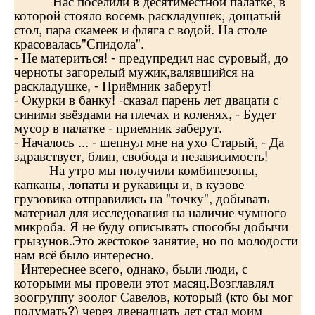
Нас поселили в десятиместной палатке, в
которой стояло восемь раскладушек, дощатый
стол, пара скамеек и фляга с водой. На столе
красовалась"Спидола".
- Не материться! - предупредил нас суровый, до
черноты загорелый мужик,валявшийся на
раскладушке, - Приёмник заберут!
- Окурки в банку! -сказал парень лет двацати с
синими звёздами на плечах и коленях, - Будет
мусор в палатке - приемник заберут.
- Началось ... - шепнул мне на ухо Старый, - Да
здравствует, блин, свобода и независимость!
На утро мы получили комбинезоны,
капканы, лопаты и рукавицы и, в кузове
грузовика отправились на "точку", добывать
материал для исследования на наличие чумного
микроба. Я не буду описывать способы добычи
грызунов.Это жестокое занятие, но по молодости
нам всё было интересно.
Интереснее всего, однако, были люди, с
которыми мы провели этот масяц.Возглавлял
зоогруппу зоолог Савелов, который (кто бы мог
подумать?) через двенадцать лет стал моим