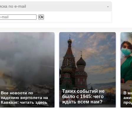
ска по e-mail
-
Таких событий не
Все новости по
В м
было с 1945: чего
падению вертолета на
ажи
ждать всем нам?
Кавказе: читать здесь
про