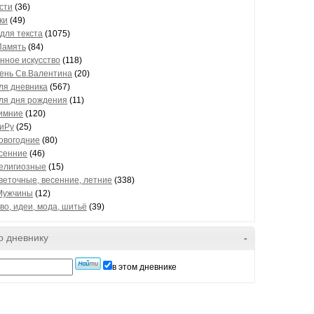
сти
(36)
ки
(49)
для текста
(1075)
Память
(84)
нное искусство
(118)
ень Св.Валентина
(20)
ля дневника
(567)
ля дня рождения
(11)
имние
(120)
иРу
(25)
овогодние
(80)
сенние
(46)
елигиозные
(15)
веточные, весенние, летние
(338)
Мужчины
(12)
во, идеи, мода, шитьё
(39)
bel...
о дневнику
-
в этом дневнике