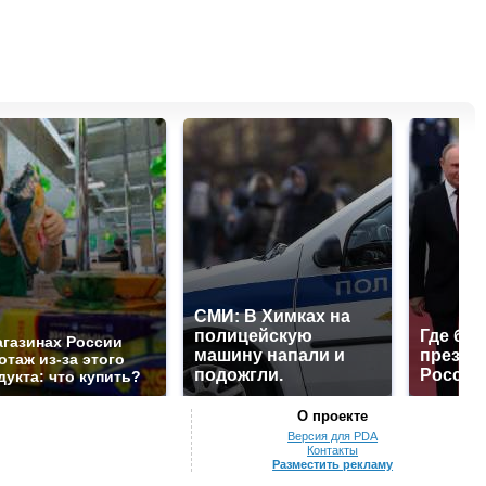
СМИ: В Химках на
полицейскую
Где буд
агазинах России
машину напали и
презид
отаж из-за этого
подожгли.
России
дукта: что купить?
О проекте
Версия для PDA
Контакты
Разместить рекламу