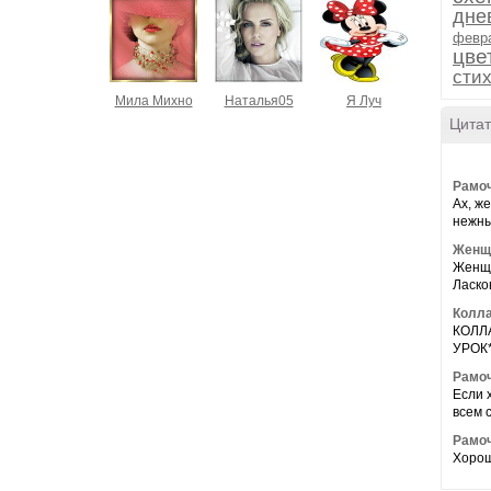
дне
февр
цве
сти
Мила Михно
Наталья05
Я Луч
Цитат
Рамоч
Ах, ж
нежны
Женщи
Женщи
Ласков
Колла
КОЛЛ
УРОК**
Рамоч
Если 
всем с
Рамоч
Хорош