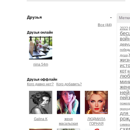
Друзья
-
Метк
Все (44)
2022
Друзья онлайн
бес
вой
деву
побед
душа
жиз
nina 54m
ист
кот
к
люб
Друзья оффлайн
мин
Кого давно нет?
Кого добавить?
жен
ней
пей
пожел
приро
для 
рож
Galina K
женя
ЛЮДМИЛА
масальская
ГОРНАЯ
символ
схе