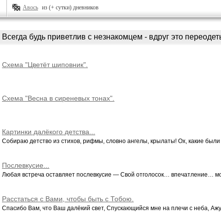
Авось
из (+ сутки) дневников
Всегда будь приветлив с незнакомцем - вдруг это переодеты
Схема "Цветёт шиповник".
Схема "Весна в сиреневых тонах".
Картинки далёкого детства...
Собираю детство из стихов, рифмы, словно ангелы, крылаты! Ох, какие были т
Послевкусие...
Любая встреча оставляет послевкусие — Свой отголосок… впечатление… мо
Расстаться с Вами, чтобы быть с Тобою.
Спасибо Вам, что Ваш далёкий свет, Спускающийся мне на плечи с неба, Ажу