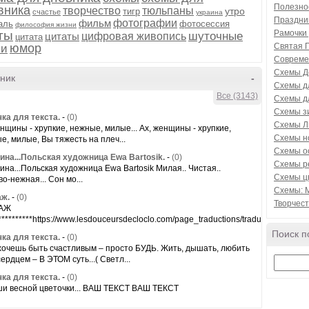
Полезно
вника
творчество
тюльпаны
утро
тигр
счастье
украина
Праздни
фильм
фотографии
аль
фотосессия
философия жизни
ты
Рамочки 
шуточные
цитаты
цифровая живопись
цитата
юмор
Святая 
хи
Совреме
Схемы Д
ник
-
Схемы д
Все (3143)
Схемы д
Схемы з
ка для текста.
-
(0)
Схемы Л
енщины - хрупкие, нежные, милые... Ах, женщины - хрупкие,
Схемы н
е, милые, Вы тяжесть на плеч...
Схемы о
на...Польская художница Ewa Bartosik.
-
(0)
Схемы р
на...Польская художница Ewa Bartosik Милая.. Чистая..
Схемы ц
о-нежная... Сон мо...
Схемы: 
ж.
-
(0)
Творчест
АЖ
********https://www.lesdouceursdecloclo.com/page_traductions/traductions_de_Ma
Поиск п
ка для текста.
-
(0)
хочешь быть счастливым – просто БУДЬ. Жить, дышать, любить
ердцем – В ЭТОМ суть...( Светл...
ка для текста.
-
(0)
и весной цветочки... ВАШ ТЕКСТ ВАШ ТЕКСТ