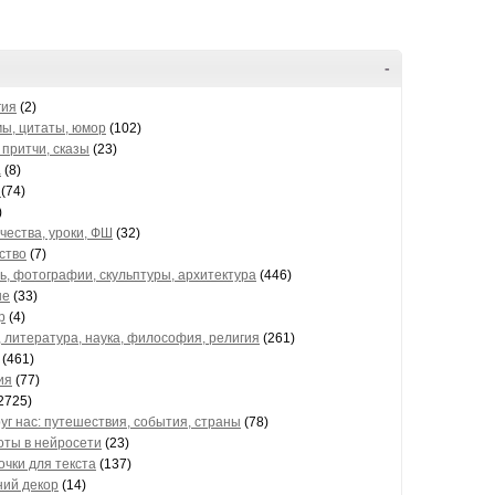
-
гия
(2)
ы, цитаты, юмор
(102)
притчи, сказы
(23)
а
(8)
е
(74)
)
чества, уроки, ФШ
(32)
ство
(7)
, фотографии, скульптуры, архитектура
(446)
ые
(33)
р
(4)
 литература, наука, философия, религия
(261)
(461)
ия
(77)
2725)
уг нас: путешествия, события, страны
(78)
оты в нейросети
(23)
чки для текста
(137)
ний декор
(14)