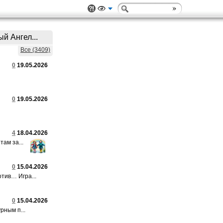
й Ангел...
Все (3409)
0
19.05.2026
0
19.05.2026
4
18.04.2026
ам за...
0
15.04.2026
тив… Игра...
0
15.04.2026
рным п...