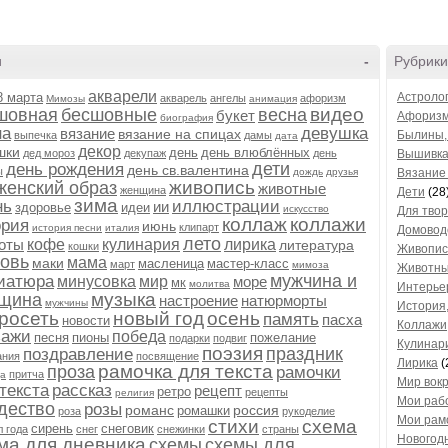
и
-
Рубрики
акварели
8 марта
Астроло
акварель
ангелы
афоризм
Мимозы
анимация
видео
шовная
бесшовные
весна
букет
Афоризм
биография
на
девушка
вязание
вязание на спицах
Былины, 
выпечка
дамы
дата
декор
шки
день
день влюблённых
дед мороз
декупаж
день
Вышивк
дети
день рождения
день св.валентина
ы
дождь
друзья
Вязани
живопись
женский образ
животные
женщина
Дети
(28
зима
нь
иллюстрации
ии
здоровье
идеи
искусство
Для твор
коллаж
коллажи
ория
июнь
клипарт
история песни
италия
Домовод
лето
оты
кофе
кулинария
лирика
литература
кошки
Живопись
овь
мама
маки
масленица
мастер-класс
март
мимоза
Животн
мужчина и
иатюра
минусовка
мир
море
мк
молитва
Интерье
музыка
щина
настроение
натюрморты
мужчины
История,
росеть
новый год
осень
память
пасха
новости
Коллажи
зажи
победа
песня
пионы
пожелание
подарки
подвиг
Кулинар
поэзия
праздник
поздравление
ания
посвящение
Лирика
(
рамочка для текста
проза
рамочки
притча
да
Мир вокр
текста
рассказ
рецепт
ретро
рецепты
религия
Мои раб
дество
розы
романс
россия
ромашки
роза
рукоделие
Мои рамо
стихи
схема
сирень
снеговик
 года
снег
снежинки
страны
Новогод
ма для дневника
схемы
схемы для