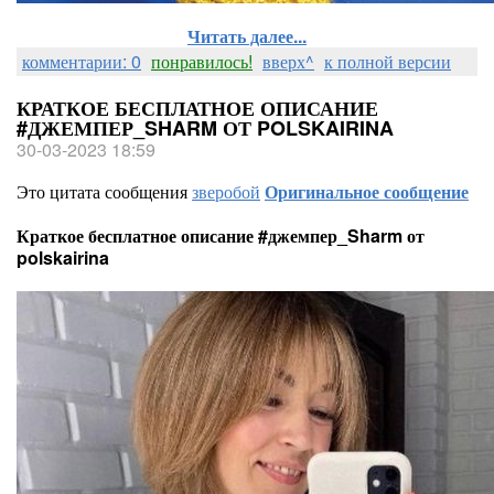
Читать далее...
комментарии: 0
понравилось!
вверх^
к полной версии
КРАТКОЕ БЕСПЛАТНОЕ ОПИСАНИЕ
#ДЖЕМПЕР_SHARM ОТ POLSKAIRINA
30-03-2023 18:59
Это цитата сообщения
зверобой
Оригинальное сообщение
Краткое бесплатное описание #джемпер_Sharm от
polskairina