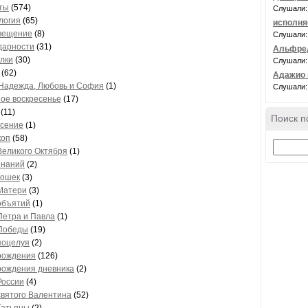
ты
(574)
Слушали:
логия
(65)
исполня
вещение
(8)
Слушали:
дарности
(31)
Альфред
лки
(30)
Слушали:
(62)
Адажио 
Надежда, Любовь и София
(1)
Слушали:
ое воскресенье
(17)
(11)
Поиск п
сение
(1)
коп
(58)
Великого Октября
(1)
знаний
(2)
кошек
(3)
Матери
(3)
объятий
(1)
Петра и Павла
(1)
Победы
(19)
поцелуя
(2)
рождения
(126)
рождения дневника
(2)
России
(4)
святого Валентина
(52)