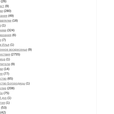
(26)
аст
(9)
ки
(280)
лания
(49)
авлялки
(18)
в
(1)
ники
(324)
казания
(6)
и
(7)
к Илья
(1)
нное воскресенье
(9)
ествия
(2755)
ица
(1)
лители
(9)
ки
(14)
ия
(77)
ство
(65)
ство Богородицы
(1)
елие
(208)
ба
(75)
й дух
(1)
тия
(1)
и
(53)
(42)