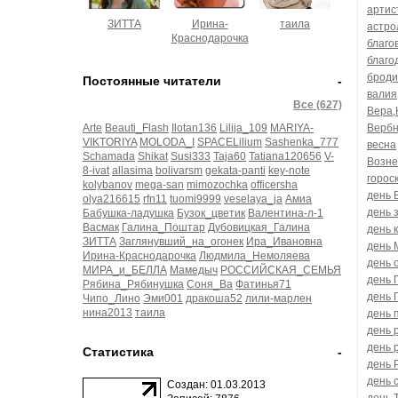
артис
ЗИТТА
Ирина-
таила
астро
Краснодарочка
благо
благо
броди
Постоянные читатели
-
валия
Все (627)
Вера,
Arte
Beauti_Flash
Ilotan136
Lilija_109
MARIYA-
Вербн
VIKTORIYA
MOLODA_I
SPACELilium
Sashenka_777
весна
Schamada
Shikat
Susi333
Taja60
Tatiana120656
V-
Возне
8-ivat
allasima
bolivarsm
gekata-panti
key-note
горос
kolybanov
mega-san
mimozochka
officersha
день 
olya216615
rfn11
tuomi9999
veselaya_ja
Амиа
день 
Бабушка-ладушка
Бузок_цветик
Валентина-л-1
Васмак
Галина_Поштар
Дубовицкая_Галина
день 
ЗИТТА
Заглянувший_на_огонек
Ира_Ивановна
день 
Ирина-Краснодарочка
Людмила_Немоляева
день 
МИРА_и_БЕЛЛА
Мамедыч
РОССИЙСКАЯ_СЕМЬЯ
день 
Рябина_Рябинушка
Соня_Ва
Фатинья71
день 
Чипо_Лино
Эми001
дракоша52
лили-марлен
нина2013
таила
день 
день 
день 
Статистика
-
день 
день 
Создан: 01.03.2013