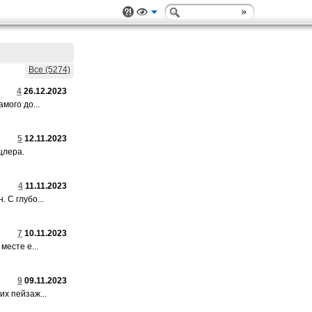
Все (5274)
4
26.12.2023
мого до...
5
12.11.2023
цлера.
4
11.11.2023
 С глубо...
7
10.11.2023
месте е...
9
09.11.2023
х пейзаж...