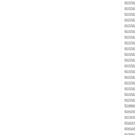
колла
колла
колла
колла
колла
колла
колла
колла
колла
колла
колла
колла
колла
колла
колла
колла
колла
колла
Комм
конце
котен
кошач
крещ
кулин