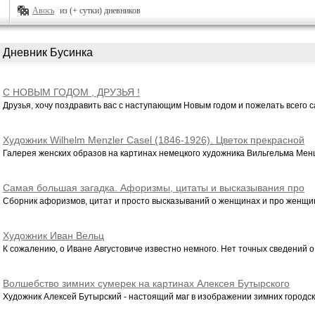
Авось
из (+ сутки) дневников
Дневник Бусинка
С НОВЫМ ГОДОМ , ДРУЗЬЯ !
Друзья, хочу поздравить вас с наступающим Новым годом и пожелать всего са
Художник Wilhelm Menzler Casel (1846-1926). Цветок прекрасной
даме
Галерея женских образов на картинах немецкого художника Вильгельма Мен
Самая большая загадка. Афоризмы, цитаты и высказывания про
женщин
Сборник афоризмов, цитат и просто высказываний о женщинах и про женщин.
Художник Иван Вельц
К сожалению, о Иване Августовиче известно немного. Нет точных сведений о 
Волшебство зимних сумерек на картинах Алексея Бутырского
Художник Алексей Бутырский - настоящий маг в изображении зимних городски