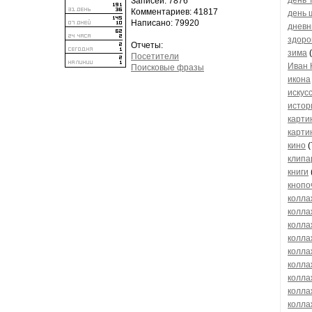
день 
Записей: 7876
Комментариев: 41817
день 
Написано: 79920
дневн
здоро
Отчеты:
зима
(
Посетители
Иван 
Поисковые фразы
икона
искус
истор
карти
карти
кино
(
клипа
книги
кнопо
колла
колла
колла
колла
колла
колла
колла
колла
колла