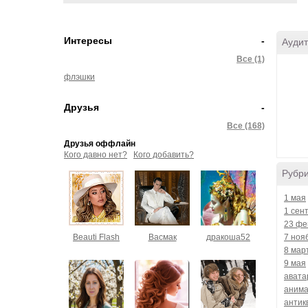
Интересы
-
Аудит
Все (1)
флэшки
Друзья
-
Все (168)
Друзья оффлайн
Кого давно нет?
Кого добавить?
Рубр
1 мая
1 сен
23 фе
Beauti Flash
Васмак
дракоша52
7 ноя
8 мар
9 мая
авата
аним
антик