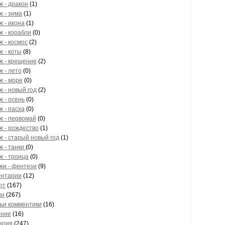
ж - дракон
(1)
ж - зима
(1)
ж - икона
(1)
ж - корабли
(0)
ж - космос
(2)
ж - коты
(8)
ж - крещение
(2)
ж - лето
(0)
ж - море
(0)
ж - новый год
(2)
ж - осень
(0)
ж - пасха
(0)
ж - первомай
(0)
ж - рождество
(1)
ж - старый новый год
(1)
ж - танки
(0)
ж - троица
(0)
жи - фентези
(9)
ентарии
(12)
рт
(167)
ки
(267)
ьи комментики
(16)
ение
(16)
ария
(247)