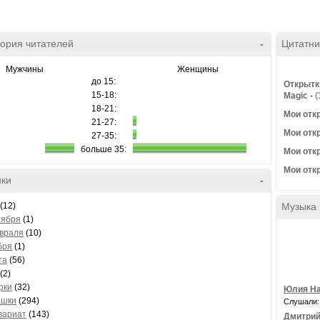
ория читателей
-
Цитатни
Мужчины
Женщины
до 15:
Открытк
15-18:
Magic
-
(
18-21:
Мои отк
21-27:
Мои отк
27-35:
больше 35:
Мои отк
Мои отк
ики
-
(12)
Музыка
тября
(1)
враля
(10)
бря
(1)
та
(56)
(2)
рки
(32)
Юлия На
ашки
(294)
Слушали:
вариат
(143)
Дмитрий