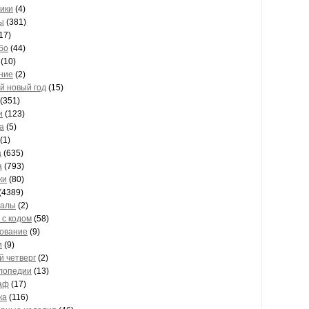
ики
(4)
ы
(381)
17)
бо
(44)
(10)
ние
(2)
й новый год
(15)
(351)
и
(123)
а
(5)
(1)
а
(635)
а
(793)
ки
(80)
(4389)
талы
(2)
 с кодом
(58)
ование
(9)
и
(9)
й четверг
(2)
лопедии
(13)
аф
(17)
ка
(116)