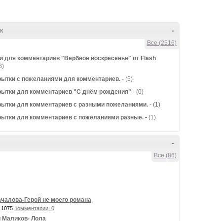
к
-
Все (2516)
и для комментариев "Вербное воскресенье" от Flash
3)
рытки с пожеланиями для комментариев.
-
(5)
рытки для комментариев "С днём рождения"
-
(0)
рытки для комментариев с разными пожеланиями.
-
(1)
рытки для комментариев с пожеланиями разные.
-
(1)
-
Все (86)
чалова-Герой не моего романа
 1075
Комментарии: 0
 Маликов- Лола