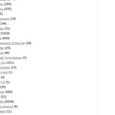
ды
(285)
ды
(335)
2)
енница
(19)
(146)
твы
(31)
(3329)
а
(840)
альные открытки
(28)
ики
(25)
си
(46)
ай Чудотворец
(3)
 год
(161)
ология
(19)
г+код
(1)
(0)
тта
(1)
(35)
тки
(568)
(52)
жи
(3059)
е апреля
(6)
май
(11)