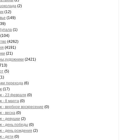
Татьяны
(2)
шоколада
(2)
ик
(12)
вье
(149)
39)
Купала
(1)
(104)
ство
(4262)
ия
(4191)
нки
(21)
ны,художники
(2421)
713)
рт
(5)
(1)
чки перехода
(6)
ж
(17)
ж - 23 февраля
(0)
ж - 8 марта
(0)
ж - вербное воскресение
(0)
ж - весна
(0)
ж - девушки
(2)
ж - день победы
(0)
ж - день рождения
(2)
ж - дети
(0)