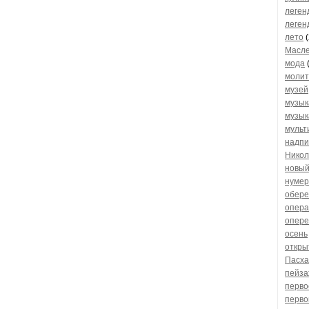
леген
леген
лето
(
Масл
мода
моли
музей
музык
музык
мульт
надпи
Никол
новый
нумер
обере
опера
опере
осень
откры
Пасха
пейза
перво
перво