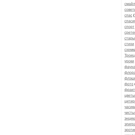
смайл
совет
спас
(
спаси
спорт
срете
стары
стихи
схемк
Троиц
уроки
фаун
флор
флэш
фото
фрак
цветы
цитир
часик
чисты
энцик
эпигр
эроти