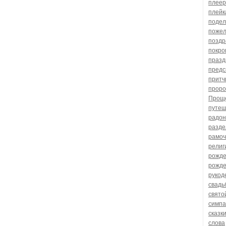
плеер
плейк
подел
поже
поздр
покро
празд
предс
притч
проро
Проще
путеш
радон
разде
рамоч
религ
рожде
рожде
рукод
свадь
свято
симпа
сказк
слова