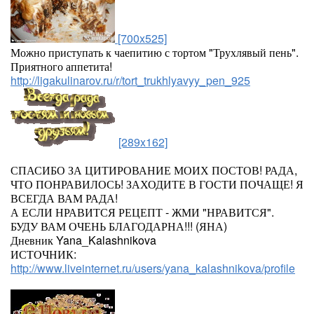
[700x525]
Можно приступать к чаепитию с тортом "Трухлявый пень".
Приятного аппетита!
http://ligakulinarov.ru/r/tort_trukhlyavyy_pen_925
[289x162]
СПАСИБО ЗА ЦИТИРОВАНИЕ МОИХ ПОСТОВ! РАДА,
ЧТО ПОНРАВИЛОСЬ! ЗАХОДИТЕ В ГОСТИ ПОЧАЩЕ! Я
ВСЕГДА ВАМ РАДА!
А ЕСЛИ НРАВИТСЯ РЕЦЕПТ - ЖМИ "НРАВИТСЯ".
БУДУ ВАМ ОЧЕНЬ БЛАГОДАРНА!!! (ЯНА)
Дневник Yana_Kalashnikova
ИСТОЧНИК:
http://www.liveinternet.ru/users/yana_kalashnikova/profile