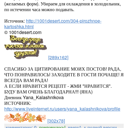
(желаемых форм). Убираем для охлаждения в холодильник,
по истечении часа можно подавать.
Источник:
http://1001desert.com/304-pirozhnoe-
kartoshka.html
© 1001desert.com
[289x162]
СПАСИБО ЗА ЦИТИРОВАНИЕ МОИХ ПОСТОВ! РАДА,
ЧТО ПОНРАВИЛОСЬ! ЗАХОДИТЕ В ГОСТИ ПОЧАЩЕ! Я
ВСЕГДА ВАМ РАДА!
А ЕСЛИ НРАВИТСЯ РЕЦЕПТ - ЖМИ "НРАВИТСЯ".
БУДУ ВАМ ОЧЕНЬ БЛАГОДАРНА!!! (ЯНА)
Дневник Yana_Kalashnikova
ИСТОЧНИК:
http://www.liveinternet.ru/users/yana_kalashnikova/profile
[302x78]
комментарии: 0
понравилось!
вверх^
к полной версии