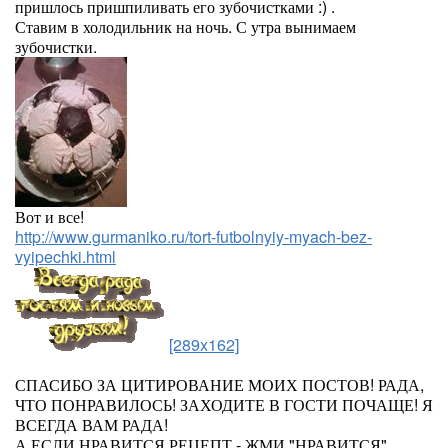
пришлось пришпиливать его зубочистками :) .
Ставим в холодильник на ночь. С утра вынимаем
зубочистки.
Вот и все!
http://www.gurmaniko.ru/tort-futbolnyiy-myach-bez-
vyipechki.html
[289x162]
СПАСИБО ЗА ЦИТИРОВАНИЕ МОИХ ПОСТОВ! РАДА,
ЧТО ПОНРАВИЛОСЬ! ЗАХОДИТЕ В ГОСТИ ПОЧАЩЕ! Я
ВСЕГДА ВАМ РАДА!
А ЕСЛИ НРАВИТСЯ РЕЦЕПТ - ЖМИ "НРАВИТСЯ".