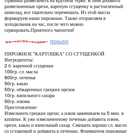
Пряники размельчить на крупной терке. К ним добавить
размельченные орехи, вареную сгущенку и растопленный
шоколад, все тщательно перемешать. Из этой массы
формируем наши пирожные. Также отправляем в
холодильник на час, после чего можно
сервировать.Приятного чаепития!
[500x50]
ПИРОЖНОЕ "КАРТОШКА" СО СГУЩЕНКОЙ
Ингредиенты:
2 б. варенной сгущенки
100гр. сл. масла
800гр. печенья
50гр. какао
50гр. обжаренных грецких орехов
10гр. ванильного сахара
50гр. изюма
Приготовление:
Измельчить грецкие орехи, а изюм замачиваем на 5 мин. в
кипятке. К уже измельченному печенью добавить изюм,
орехи, какао и ванильный сахар. Смешать хорошо сл. масло
со сгущенкой и добавить к печенью. Формируем пирожные