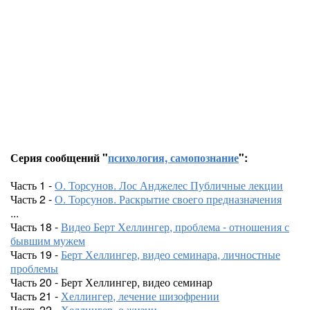
Серия сообщений "
психология, самопознание
":
Часть 1 -
О. Торсунов. Лос Анджелес Публичные лекции
Часть 2 -
О. Торсунов. Раскрытие своего предназначения
...
Часть 18 -
Видео Берт Хеллингер, проблема - отношения с
бывшим мужем
Часть 19 -
Берт Хеллингер, видео семинара, личностные
проблемы
Часть 20 - Берт Хеллингер, видео семинар
Часть 21 -
Хеллингер, лечение шизофрении
Часть 22 -
Хеллингер, о жизни