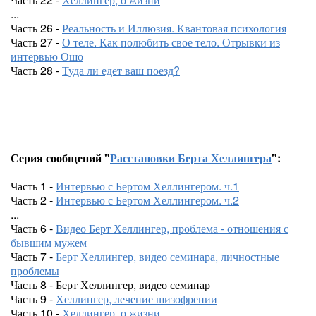
...
Часть 26 -
Реальность и Иллюзия. Квантовая психология
Часть 27 -
О теле. Как полюбить свое тело. Отрывки из
интервью Ошо
Часть 28 -
Туда ли едет ваш поезд?
Серия сообщений "
Расстановки Берта Хеллингера
":
Часть 1 -
Интервью с Бертом Хеллингером. ч.1
Часть 2 -
Интервью с Бертом Хеллингером. ч.2
...
Часть 6 -
Видео Берт Хеллингер, проблема - отношения с
бывшим мужем
Часть 7 -
Берт Хеллингер, видео семинара, личностные
проблемы
Часть 8 - Берт Хеллингер, видео семинар
Часть 9 -
Хеллингер, лечение шизофрении
Часть 10 -
Хеллингер, о жизни