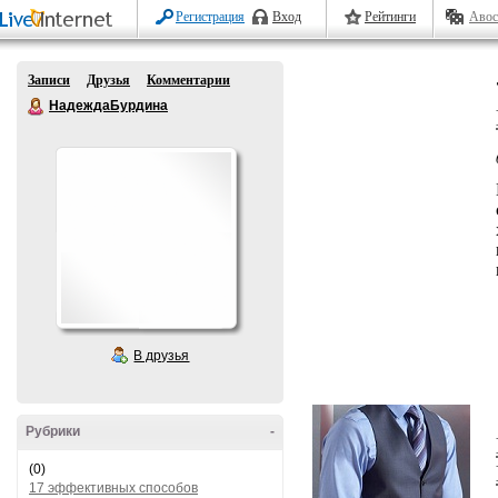
Регистрация
Вход
Рейтинги
Авос
Записи
Друзья
Комментарии
НадеждаБурдина
В друзья
Рубрики
-
(0)
17 эффективных способов