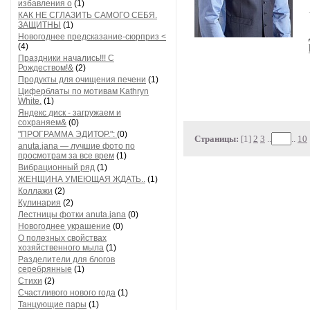
избавления о
(1)
КАК НЕ СГЛАЗИТЬ САМОГО СЕБЯ.
ЗАЩИТНЫ
(1)
Новогоднее предсказание-сюрприз <
(4)
Праздники начались!!! С
Рождеством!&
(2)
Продукты для очищения печени
(1)
Циферблаты по мотивам Kathryn
White.
(1)
Яндекс диск - загружаем и
сохраняем&
(0)
"ПРОГРАММА ЭДИТОР.":
(0)
Страницы:
[1]
2
3
..
..
10
anuta.jana — лучшие фото по
просмотрам за все врем
(1)
Вибрационный ряд
(1)
ЖЕНЩИНА УМЕЮЩАЯ ЖДАТЬ..
(1)
Коллажи
(2)
Кулинария
(2)
Лестницы фотки anuta.jana
(0)
Новогоднее украшение
(0)
О полезных свойствах
хозяйственного мыла
(1)
Разделители для блогов
серебрянные
(1)
Стихи
(2)
Счастливого нового года
(1)
Танцующие пары
(1)